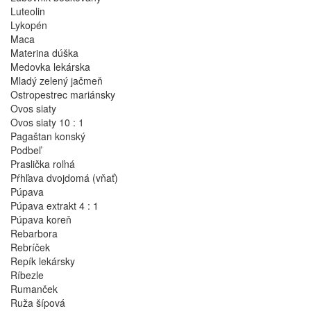
Luteolin
Lykopén
Maca
Materina dúška
Medovka lekárska
Mladý zelený jačmeň
Ostropestrec mariánsky
Ovos siaty
Ovos siaty 10 : 1
Pagaštan konský
Podbeľ
Praslička roľná
Pŕhľava dvojdomá (vňať)
Púpava
Púpava extrakt 4 : 1
Púpava koreň
Rebarbora
Rebríček
Repík lekársky
Ríbezle
Rumanček
Ruža šípová