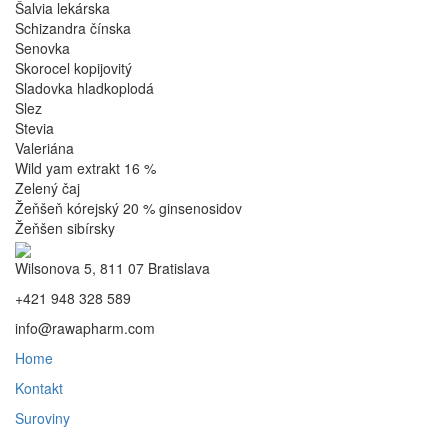
Šalvia lekárska
Schizandra čínska
Senovka
Skorocel kopijovitý
Sladovka hladkoplodá
Slez
Stevia
Valeriána
Wild yam extrakt 16 %
Zelený čaj
Žeňšeň kórejský 20 % ginsenosidov
Žeňšen sibírsky
Wilsonova 5, 811 07 Bratislava
+421 948 328 589
info@rawapharm.com
Home
Kontakt
Suroviny