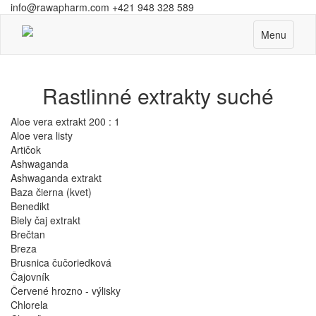
info@rawapharm.com
+421 948 328 589
Toggle
Menu
navigation
Rastlinné extrakty suché
Aloe vera extrakt 200 : 1
Aloe vera listy
Artičok
Ashwaganda
Ashwaganda extrakt
Baza čierna (kvet)
Benedikt
Biely čaj extrakt
Brečtan
Breza
Brusnica čučoriedková
Čajovník
Červené hrozno - výlisky
Chlorela