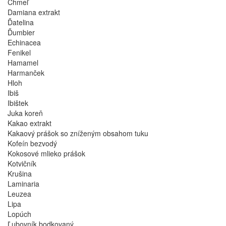
Chmeľ
Damiana extrakt
Ďatelina
Ďumbier
Echinacea
Fenikel
Hamamel
Harmanček
Hloh
Ibiš
Ibištek
Juka koreň
Kakao extrakt
Kakaový prášok so zníženým obsahom tuku
Kofeín bezvodý
Kokosové mlieko prášok
Kotvičník
Krušina
Laminaria
Leuzea
Lipa
Lopúch
Ľubovník bodkovaný