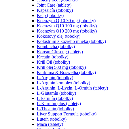
Joint Care (tablety)
Kapsaicín (tobolky)
Kelp (tobolky)
Koenzým Q 10 30 mg (tobolky)
Koenzým Q10 100 mg (tobolky)
Koenzým Q10 200 mg (tobolky)
Kokosový olej (toboky)
Kolostrum z kozieho mlieka (tobolky)
Kombucha (tobolky)
Korean Ginseng (tablety)
Kreatín (tobolky)
Krill Oil (tobolky)
Krill olej 500 mg (tobolky)
Kurkuma & Boswellia (tobolky)
L-Arginín (tobolky)
L-Arginín komplex (tobolky)
L-Arginín, L-Lyzín, L-Ornitín (tablety)
L-Glutamín (tobolky)
L-karnitín (tobolky)
L-Karnitín plus (tablety)
L-Theanín (tobolky)
Liver Support Formula (tobolky)
Luteín (tobolky)
Maca (tablety)