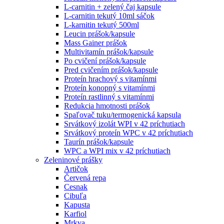
L-carnitin + zelený čaj kapsule
L-carnitin tekutý 10ml sáčok
L-karnitin tekutý 500ml
Leucin prášok/kapsule
Mass Gainer prášok
Multivitamín prášok/kapsule
Po cvičení prášok/kapsule
Pred cvičením prášok/kapsule
Proteín hrachový s vitamínmi
Proteín konopný s vitamínmi
Proteín rastlinný s vitamínmi
Redukcia hmotnosti prášok
Spaľovač tuku/termogenická kapsula
Srvátkový izolát WPI v 42 príchutiach
Srvátkový proteín WPC v 42 príchutiach
Taurín prášok/kapsule
WPC a WPI mix v 42 príchutiach
Zeleninové prášky
Artičok
Červená repa
Cesnak
Cibuľa
Kapusta
Karfiol
Mrkva