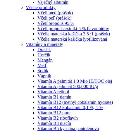
Vaječný albumín
Včelie produkty
Včelí med (prášok)
Včelí peľ (prášok)
Včelí propolis 95 %
Včelí propolis extrakt 5 % flavonoidov
Včelia materská kašička 3,5 :1 (prášok)
Včelia materská kašička lyofilizovaná
Vitamíny a minerály
Draslík
Horčík
Mangán
Meď
Sodík
Vápnik
Vitamín A palmitát 1.0 Mio IE/TOC olej
Vitamín A palmitát 500,000 IU/g
Vitamín A retinol
Vitamín B1 tiamín
Vitamín B12 (methyl cobalamin hydrate)
Vitamín B12 kobalamín 0,1 %, 1 %
Vitamín B12 pure
Vitamín B2 riboflavín
Vitamín B3 niacín
Vitamín B5 kyselina pantoténová