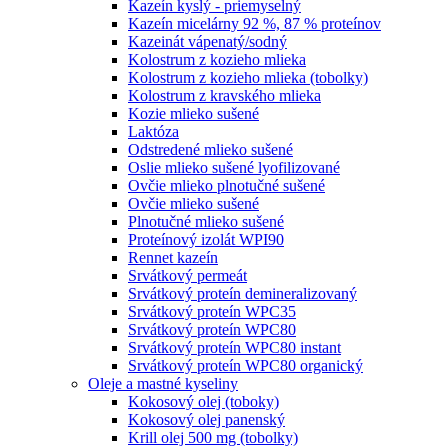
Kazeín kyslý - priemyselný
Kazeín micelárny 92 %, 87 % proteínov
Kazeinát vápenatý/sodný
Kolostrum z kozieho mlieka
Kolostrum z kozieho mlieka (tobolky)
Kolostrum z kravského mlieka
Kozie mlieko sušené
Laktóza
Odstredené mlieko sušené
Oslie mlieko sušené lyofilizované
Ovčie mlieko plnotučné sušené
Ovčie mlieko sušené
Plnotučné mlieko sušené
Proteínový izolát WPI90
Rennet kazeín
Srvátkový permeát
Srvátkový proteín demineralizovaný
Srvátkový proteín WPC35
Srvátkový proteín WPC80
Srvátkový proteín WPC80 instant
Srvátkový proteín WPC80 organický
Oleje a mastné kyseliny
Kokosový olej (toboky)
Kokosový olej panenský
Krill olej 500 mg (tobolky)