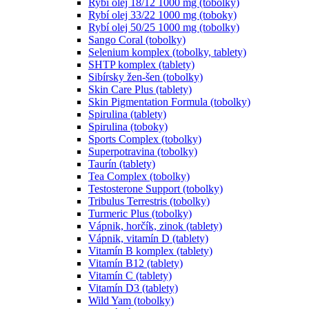
Rybí olej 18/12 1000 mg (tobolky)
Rybí olej 33/22 1000 mg (toboky)
Rybí olej 50/25 1000 mg (tobolky)
Sango Coral (tobolky)
Selenium komplex (tobolky, tablety)
SHTP komplex (tablety)
Sibírsky žen-šen (tobolky)
Skin Care Plus (tablety)
Skin Pigmentation Formula (tobolky)
Spirulina (tablety)
Spirulina (toboky)
Sports Complex (tobolky)
Superpotravina (tobolky)
Taurín (tablety)
Tea Complex (tobolky)
Testosterone Support (tobolky)
Tribulus Terrestris (tobolky)
Turmeric Plus (tobolky)
Vápnik, horčík, zinok (tablety)
Vápnik, vitamín D (tablety)
Vitamín B komplex (tablety)
Vitamín B12 (tablety)
Vitamín C (tablety)
Vitamín D3 (tablety)
Wild Yam (tobolky)