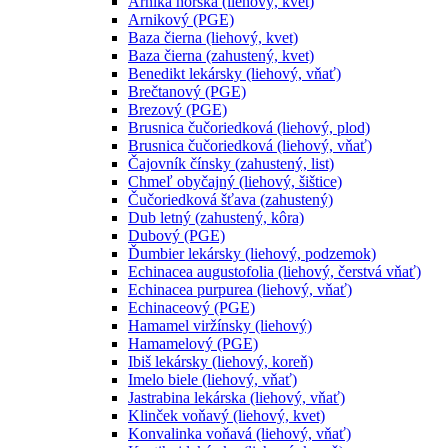
Arnika horská (liehový, kvet)
Arnikový (PGE)
Baza čierna (liehový, kvet)
Baza čierna (zahustený, kvet)
Benedikt lekársky (liehový, vňať)
Brečtanový (PGE)
Brezový (PGE)
Brusnica čučoriedková (liehový, plod)
Brusnica čučoriedková (liehový, vňať)
Čajovník čínsky (zahustený, list)
Chmeľ obyčajný (liehový, šištice)
Čučoriedková šťava (zahustený)
Dub letný (zahustený, kôra)
Dubový (PGE)
Ďumbier lekársky (liehový, podzemok)
Echinacea augustofolia (liehový, čerstvá vňať)
Echinacea purpurea (liehový, vňať)
Echinaceový (PGE)
Hamamel viržínsky (liehový)
Hamamelový (PGE)
Ibiš lekársky (liehový, koreň)
Imelo biele (liehový, vňať)
Jastrabina lekárska (liehový, vňať)
Klinček voňavý (liehový, kvet)
Konvalinka voňavá (liehový, vňať)