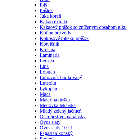
Ibiš
Ibištek
Juka koreň
Kakao extrakt
Kakaový prášok so zníženým obsahom tuku
Kofeín bezvodý
Kokosové mlieko prášok
Kotvičník
Krušina
Laminaria
Leuzea
Lipa
Lopúch
Ľubovník bodkovaný
Luteolin
Lykopén
Maca
Materina dúška
Medovka lekárska
Mladý zelený jačmeň
Ostropestrec mariánsky
Ovos siaty
Ovos siaty 10 : 1
Pagaštan konský
Podbeľ