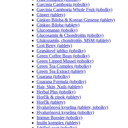
Garcinia Cambogia (tobolky)
Garcinia Cambogia Whole Fruit (tobolky)
Ginger (tablety)
Ginkgo Biloba & Korean Ginseng (tablety)
Ginkgo Biloba (tablety)
Glucomanan (tobolky)
Glucosamin & Chondroitin (tobolky)
Glukozamín, chondroitín, MSM (tablety)
Goji Berry (tablety)
Granátové jablko (tobolky)
Green Coffee Bean (tobolky)
Green Lipped Mussel (tobolky)
Green Tea Complex (tobolky)
Green Tea Extract (tablety)
Guarana (tobolky)
Guarana Formula (tobolky)
Hair, Skin, Nails (tablety)
Herbal Plus (tobolky)
Horčík & zinok (tablety)
Horčík (tablety)
Hyalurónová kyselina (tablety, tobolky)
Hyalurónová kyselina (tobolky)
Immun Booster (tobolky)
Inulín komplex (tablety)
Jablčný ocot (tobolky)