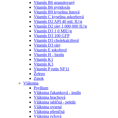
Vitamín B6 granulovaný
Vitamín B6 pyridoxín
Vitamín B9 kyselina listová
Vitamín C kyselina askorbová
Vitamín D2 API 40 mil. IU/g
Vitamín D2 olej 1,000,000 IU/g
Vitamín D3 1,0 MIU/g
Vitamín D3 100 GFP
Vitamín D3 cholekalciferol
Vitamín D3 olej
Vitamín E tokoferol
Vitamín H - biotín
Vitamín K1
Vitamín K3
Vitamín P rutin NF11
Železo
Zinok
Vláknina
Psyllium
Vláknina čakanková - inulín
Vláknina hrachová
Vláknina jablčná - pektín
Vláknina ovsená
Vláknina pšeničná
Vláknina ryžová