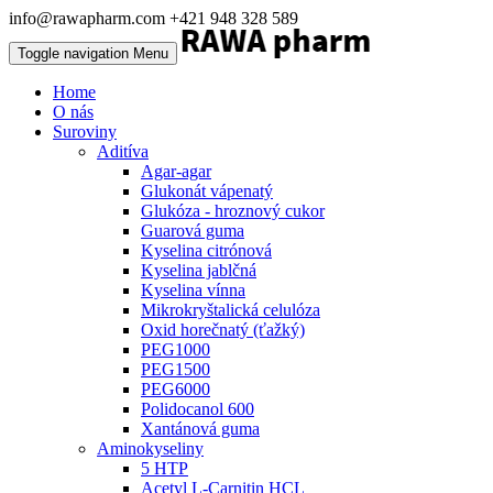
info@rawapharm.com
+421 948 328 589
Toggle navigation
Menu
Home
O nás
Suroviny
Aditíva
Agar-agar
Glukonát vápenatý
Glukóza - hroznový cukor
Guarová guma
Kyselina citrónová
Kyselina jablčná
Kyselina vínna
Mikrokryštalická celulóza
Oxid horečnatý (ťažký)
PEG1000
PEG1500
PEG6000
Polidocanol 600
Xantánová guma
Aminokyseliny
5 HTP
Acetyl L-Carnitin HCL