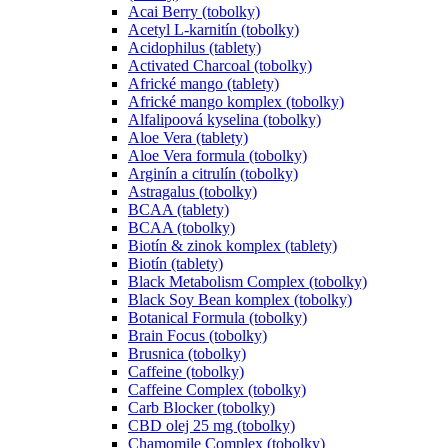
Acai Berry (tobolky)
Acetyl L-karnitín (tobolky)
Acidophilus (tablety)
Activated Charcoal (tobolky)
Africké mango (tablety)
Africké mango komplex (tobolky)
Alfalipoová kyselina (tobolky)
Aloe Vera (tablety)
Aloe Vera formula (tobolky)
Arginín a citrulín (tobolky)
Astragalus (tobolky)
BCAA (tablety)
BCAA (tobolky)
Biotín & zinok komplex (tablety)
Biotín (tablety)
Black Metabolism Complex (tobolky)
Black Soy Bean komplex (tobolky)
Botanical Formula (tobolky)
Brain Focus (tobolky)
Brusnica (tobolky)
Caffeine (tobolky)
Caffeine Complex (tobolky)
Carb Blocker (tobolky)
CBD olej 25 mg (tobolky)
Chamomile Complex (tobolky)