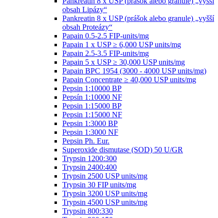
Pankreatin 8 x USP (prášok alebo granule) „vyšší
obsah Lipázy“
Pankreatin 8 x USP (prášok alebo granule) „vyšší
obsah Proteázy“
Papain 0.5-2.5 FIP-units/mg
Papain 1 x USP ≥ 6,000 USP units/mg
Papain 2.5-3.5 FIP-units/mg
Papain 5 x USP ≥ 30,000 USP units/mg
Papain BPC 1954 (3000 - 4000 USP units/mg)
Papain Concentrate ≥ 40,000 USP units/mg
Pepsin 1:10000 BP
Pepsín 1:10000 NF
Pepsin 1:15000 BP
Pepsin 1:15000 NF
Pepsin 1:3000 BP
Pepsin 1:3000 NF
Pepsin Ph. Eur.
Superoxide dismutase (SOD) 50 U/GR
Trypsin 1200:300
Trypsin 2400:400
Trypsin 2500 USP units/mg
Trypsin 30 FIP units/mg
Trypsin 3200 USP units/mg
Trypsin 4500 USP units/mg
Trypsin 800:330