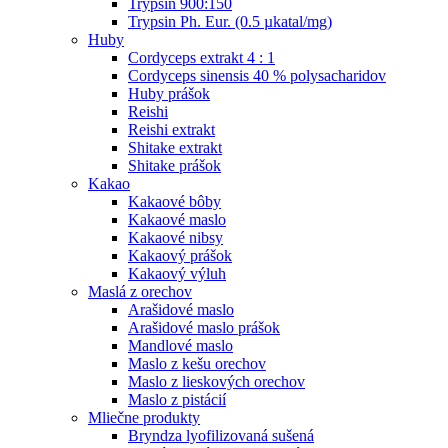
Trypsin 900:150
Trypsin Ph. Eur. (0.5 µkatal/mg)
Huby
Cordyceps extrakt 4 : 1
Cordyceps sinensis 40 % polysacharidov
Huby prášok
Reishi
Reishi extrakt
Shitake extrakt
Shitake prášok
Kakao
Kakaové bôby
Kakaové maslo
Kakaové nibsy
Kakaový prášok
Kakaový výluh
Maslá z orechov
Arašidové maslo
Arašidové maslo prášok
Mandlové maslo
Maslo z kešu orechov
Maslo z lieskových orechov
Maslo z pistácií
Mliečne produkty
Bryndza lyofilizovaná sušená