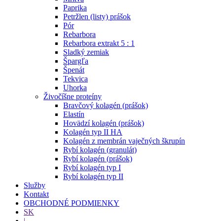
Paprika
Petržlen (listy) prášok
Pór
Rebarbora
Rebarbora extrakt 5 : 1
Sladký zemiak
Špargľa
Špenát
Tekvica
Uhorka
Živočíšne proteíny
Bravčový kolagén (prášok)
Elastín
Hovädzí kolagén (prášok)
Kolagén typ II HA
Kolagén z membrán vaječných škrupín
Rybí kolagén (granulát)
Rybí kolagén (prášok)
Rybí kolagén typ I
Rybí kolagén typ II
Služby
Kontakt
OBCHODNÉ PODMIENKY
SK
|