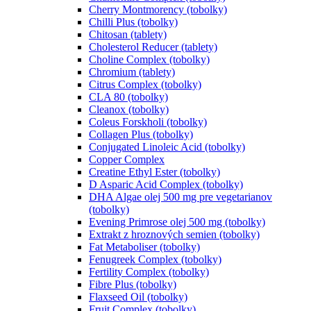
Cherry Montmorency (tobolky)
Chilli Plus (tobolky)
Chitosan (tablety)
Cholesterol Reducer (tablety)
Choline Complex (tobolky)
Chromium (tablety)
Citrus Complex (tobolky)
CLA 80 (tobolky)
Cleanox (tobolky)
Coleus Forskholi (tobolky)
Collagen Plus (tobolky)
Conjugated Linoleic Acid (tobolky)
Copper Complex
Creatine Ethyl Ester (tobolky)
D Asparic Acid Complex (tobolky)
DHA Algae olej 500 mg pre vegetarianov
(tobolky)
Evening Primrose olej 500 mg (tobolky)
Extrakt z hroznových semien (tobolky)
Fat Metaboliser (tobolky)
Fenugreek Complex (tobolky)
Fertility Complex (tobolky)
Fibre Plus (tobolky)
Flaxseed Oil (tobolky)
Fruit Complex (tobolky)