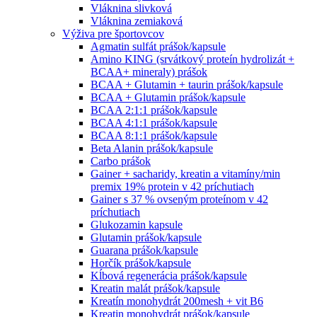
Vláknina slivková
Vláknina zemiaková
Výživa pre športovcov
Agmatin sulfát prášok/kapsule
Amino KING (srvátkový proteín hydrolizát +
BCAA+ mineraly) prášok
BCAA + Glutamin + taurin prášok/kapsule
BCAA + Glutamin prášok/kapsule
BCAA 2:1:1 prášok/kapsule
BCAA 4:1:1 prášok/kapsule
BCAA 8:1:1 prášok/kapsule
Beta Alanin prášok/kapsule
Carbo prášok
Gainer + sacharidy, kreatin a vitamíny/min
premix 19% protein v 42 príchutiach
Gainer s 37 % ovseným proteínom v 42
príchutiach
Glukozamin kapsule
Glutamin prášok/kapsule
Guarana prášok/kapsule
Horčík prášok/kapsule
Kĺbová regenerácia prášok/kapsule
Kreatin malát prášok/kapsule
Kreatín monohydrát 200mesh + vit B6
Kreatin monohydrát prášok/kapsule