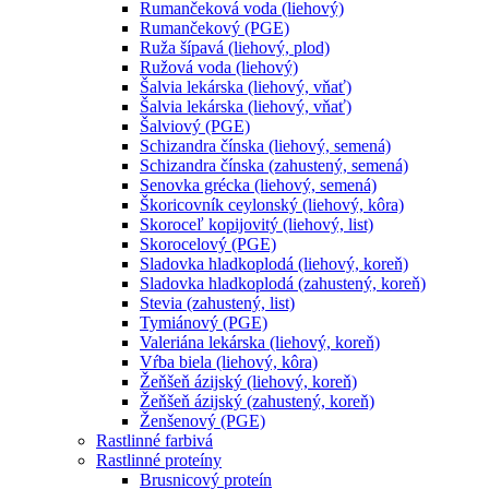
Rumančeková voda (liehový)
Rumančekový (PGE)
Ruža šípavá (liehový, plod)
Ružová voda (liehový)
Šalvia lekárska (liehový, vňať)
Šalvia lekárska (liehový, vňať)
Šalviový (PGE)
Schizandra čínska (liehový, semená)
Schizandra čínska (zahustený, semená)
Senovka grécka (liehový, semená)
Škoricovník ceylonský (liehový, kôra)
Skoroceľ kopijovitý (liehový, list)
Skorocelový (PGE)
Sladovka hladkoplodá (liehový, koreň)
Sladovka hladkoplodá (zahustený, koreň)
Stevia (zahustený, list)
Tymiánový (PGE)
Valeriána lekárska (liehový, koreň)
Vŕba biela (liehový, kôra)
Žeňšeň ázijský (liehový, koreň)
Žeňšeň ázijský (zahustený, koreň)
Ženšenový (PGE)
Rastlinné farbivá
Rastlinné proteíny
Brusnicový proteín