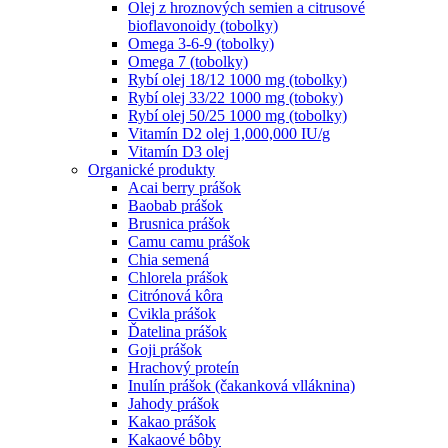
Olej z hroznových semien a citrusové
bioflavonoidy (tobolky)
Omega 3-6-9 (tobolky)
Omega 7 (tobolky)
Rybí olej 18/12 1000 mg (tobolky)
Rybí olej 33/22 1000 mg (toboky)
Rybí olej 50/25 1000 mg (tobolky)
Vitamín D2 olej 1,000,000 IU/g
Vitamín D3 olej
Organické produkty
Acai berry prášok
Baobab prášok
Brusnica prášok
Camu camu prášok
Chia semená
Chlorela prášok
Citrónová kôra
Cvikla prášok
Ďatelina prášok
Goji prášok
Hrachový proteín
Inulín prášok (čakanková vlláknina)
Jahody prášok
Kakao prášok
Kakaové bôby