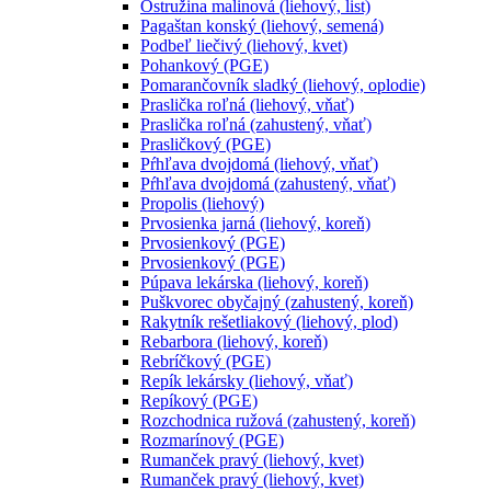
Ostružina malinová (liehový, list)
Pagaštan konský (liehový, semená)
Podbeľ liečivý (liehový, kvet)
Pohankový (PGE)
Pomarančovník sladký (liehový, oplodie)
Praslička roľná (liehový, vňať)
Praslička roľná (zahustený, vňať)
Prasličkový (PGE)
Pŕhľava dvojdomá (liehový, vňať)
Pŕhľava dvojdomá (zahustený, vňať)
Propolis (liehový)
Prvosienka jarná (liehový, koreň)
Prvosienkový (PGE)
Prvosienkový (PGE)
Púpava lekárska (liehový, koreň)
Puškvorec obyčajný (zahustený, koreň)
Rakytník rešetliakový (liehový, plod)
Rebarbora (liehový, koreň)
Rebríčkový (PGE)
Repík lekársky (liehový, vňať)
Repíkový (PGE)
Rozchodnica ružová (zahustený, koreň)
Rozmarínový (PGE)
Rumanček pravý (liehový, kvet)
Rumanček pravý (liehový, kvet)