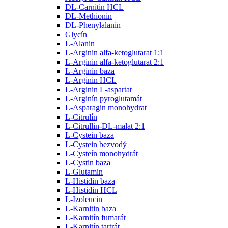
DL-Carnitin HCL
DL-Methionin
DL-Phenylalanin
Glycín
L-Alanin
L-Arginin alfa-ketoglutarat 1:1
L-Arginin alfa-ketoglutarat 2:1
L-Arginin baza
L-Arginin HCL
L-Arginin L-aspartat
L-Arginín pyroglutamát
L-Asparagin monohydrat
L-Citrulín
L-Citrullin-DL-malat 2:1
L-Cystein baza
L-Cystein bezvodý
L-Cysteín monohydrát
L-Cystin baza
L-Glutamin
L-Histidin baza
L-Histidin HCL
L-Izoleucin
L-Karnitin baza
L-Karnitín fumarát
L-Karnitín tartrát