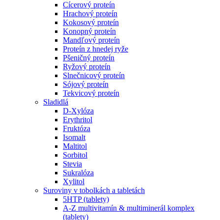
Cícerový proteín
Hrachový proteín
Kokosový proteín
Konopný proteín
Mandľový proteín
Proteín z hnedej ryže
Pšeničný proteín
Ryžový proteín
Slnečnicový proteín
Sójový proteín
Tekvicový proteín
Sladidlá
D-Xylóza
Erythritol
Fruktóza
Isomalt
Maltitol
Sorbitol
Stevia
Sukralóza
Xylitol
Suroviny v tobolkách a tabletách
5HTP (tablety)
A-Z multivitamín & multiminerál komplex
(tablety)