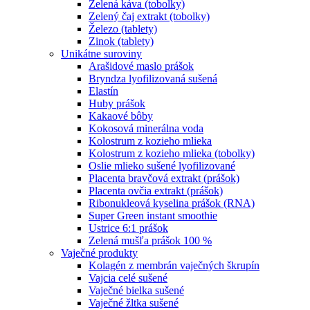
Zelená káva (tobolky)
Zelený čaj extrakt (tobolky)
Železo (tablety)
Zinok (tablety)
Unikátne suroviny
Arašidové maslo prášok
Bryndza lyofilizovaná sušená
Elastín
Huby prášok
Kakaové bôby
Kokosová minerálna voda
Kolostrum z kozieho mlieka
Kolostrum z kozieho mlieka (tobolky)
Oslie mlieko sušené lyofilizované
Placenta bravčová extrakt (prášok)
Placenta ovčia extrakt (prášok)
Ribonukleová kyselina prášok (RNA)
Super Green instant smoothie
Ustrice 6:1 prášok
Zelená mušľa prášok 100 %
Vaječné produkty
Kolagén z membrán vaječných škrupín
Vajcia celé sušené
Vaječné bielka sušené
Vaječné žltka sušené