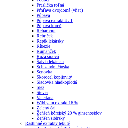
Praslička roľná
Pŕhľava dvojdomá (vňať)
Púpava
Púpava extrakt 4 : 1
Púpava koreň
Rebarbora
Rebríček
Repík lekársky
Ríbezle
Rumanček
Ruža šípová
Šalvia lekárska
Schizandra čínska
Senovka
Skorocel kopijovitý
Sladovka hladkoplodá
Slez
Stevia
Valeriána
Wild yam extrakt 16 %
Zelený čaj
Žeňšeň kórejský 20 % ginsenosidov
Žeňšen sibírsky
Rastlinné extrakty tekuté