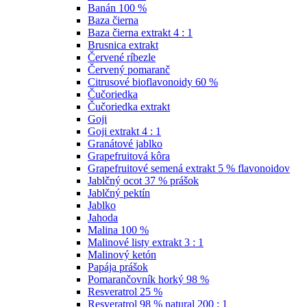
Banán 100 %
Baza čierna
Baza čierna extrakt 4 : 1
Brusnica extrakt
Červené ríbezle
Červený pomaranč
Citrusové bioflavonoidy 60 %
Čučoriedka
Čučoriedka extrakt
Goji
Goji extrakt 4 : 1
Granátové jablko
Grapefruitová kôra
Grapefruitové semená extrakt 5 % flavonoidov
Jablčný ocot 37 % prášok
Jablčný pektín
Jablko
Jahoda
Malina 100 %
Malinové listy extrakt 3 : 1
Malinový ketón
Papája prášok
Pomarančovník horký 98 %
Resveratrol 25 %
Resveratrol 98 % natural 200 : 1