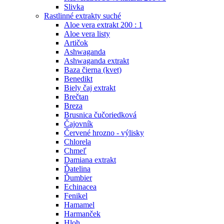
Slivka
Rastlinné extrakty suché
Aloe vera extrakt 200 : 1
Aloe vera listy
Artičok
Ashwaganda
Ashwaganda extrakt
Baza čierna (kvet)
Benedikt
Biely čaj extrakt
Brečtan
Breza
Brusnica čučoriedková
Čajovník
Červené hrozno - výlisky
Chlorela
Chmeľ
Damiana extrakt
Ďatelina
Ďumbier
Echinacea
Fenikel
Hamamel
Harmanček
Hloh