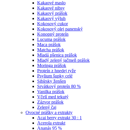
Kakaové maslo
Kakaové nibsy
Kakaový prášok
Kakaový výluh
Kokosový cukor
Kokosový olej panenský
Konopný proteín
Lucuma prášok
Maca prášok
Matcha prášok
Mladá pšenica prášok
Mladý zelený jačmeň prášok
Moringa prášok
Proteín z hnedej ryže
Psylium šupky celé
Sibírsky ženšen
Srvátkový proteín 80 %
Vanilka prášok
Včelí med tekutý
Zázvor prášok
Zelený čaj
Ovocné prášky a extrakty
Acai berry extrakt 30 : 1
Acerola extrakt
Ananás 95 %