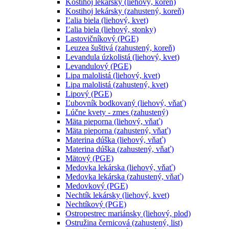
Kostihoj lekársky (liehový, koreň)
Kostihoj lekársky (zahustený, koreň)
Ľalia biela (liehový, kvet)
Ľalia biela (liehový, stonky)
Lastovičníkový (PGE)
Leuzea šuštivá (zahustený, koreň)
Levandula úzkolistá (liehový, kvet)
Levandulový (PGE)
Lipa malolistá (liehový, kvet)
Lipa malolistá (zahustený, kvet)
Lipový (PGE)
Ľubovník bodkovaný (liehový, vňať)
Lúčne kvety - zmes (zahustený)
Mäta pieporna (liehový, vňať)
Mäta pieporna (zahustený, vňať)
Materina dúška (liehový, vňať)
Materina dúška (zahustený, vňať)
Mätový (PGE)
Medovka lekárska (liehový, vňať)
Medovka lekárska (zahustený, vňať)
Medovkový (PGE)
Nechtík lekársky (liehový, kvet)
Nechtíkový (PGE)
Ostropestrec mariánsky (liehový, plod)
Ostružina černicová (zahustený, list)