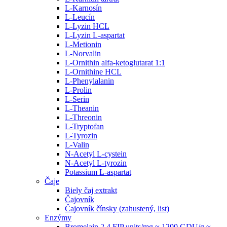
L-Karnosín
L-Leucín
L-Lyzin HCL
L-Lyzin L-aspartat
L-Metionin
L-Norvalin
L-Ornithin alfa-ketoglutarat 1:1
L-Ornithine HCL
L-Phenylalanin
L-Prolin
L-Serin
L-Theanin
L-Threonin
L-Tryptofan
L-Tyrozin
L-Valin
N-Acetyl L-cystein
N-Acetyl L-tyrozin
Potassium L-aspartat
Čaje
Biely čaj extrakt
Čajovník
Čajovník čínsky (zahustený, list)
Enzýmy
Bromelain 2.4 FIP units/mg ≈ 1200 GDU/g ≈