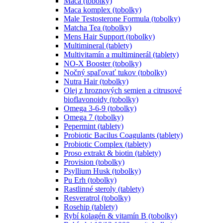
Maca (tobolky)
Maca komplex (tobolky)
Male Testosterone Formula (tobolky)
Matcha Tea (tobolky)
Mens Hair Support (tobolky)
Multimineral (tablety)
Multivitamín a multiminerál (tablety)
NO-X Booster (tobolky)
Nočný spaľovať tukov (tobolky)
Nutra Hair (tobolky)
Olej z hroznových semien a citrusové
bioflavonoidy (tobolky)
Omega 3-6-9 (tobolky)
Omega 7 (tobolky)
Pepermint (tablety)
Probiotic Bacilus Coagulants (tablety)
Probiotic Complex (tablety)
Proso extrakt & biotin (tablety)
Provision (tobolky)
Psyllium Husk (tobolky)
Pu Erh (tobolky)
Rastlinné steroly (tablety)
Resveratrol (tobolky)
Rosehip (tablety)
Rybí kolagén & vitamín B (tobolky)