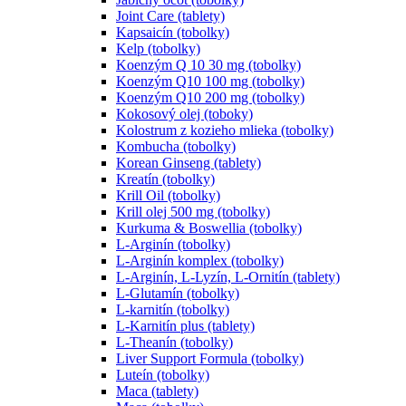
Joint Care (tablety)
Kapsaicín (tobolky)
Kelp (tobolky)
Koenzým Q 10 30 mg (tobolky)
Koenzým Q10 100 mg (tobolky)
Koenzým Q10 200 mg (tobolky)
Kokosový olej (toboky)
Kolostrum z kozieho mlieka (tobolky)
Kombucha (tobolky)
Korean Ginseng (tablety)
Kreatín (tobolky)
Krill Oil (tobolky)
Krill olej 500 mg (tobolky)
Kurkuma & Boswellia (tobolky)
L-Arginín (tobolky)
L-Arginín komplex (tobolky)
L-Arginín, L-Lyzín, L-Ornitín (tablety)
L-Glutamín (tobolky)
L-karnitín (tobolky)
L-Karnitín plus (tablety)
L-Theanín (tobolky)
Liver Support Formula (tobolky)
Luteín (tobolky)
Maca (tablety)