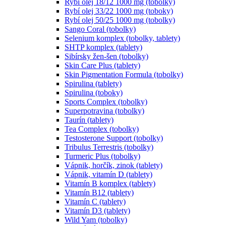
Rybí olej 18/12 1000 mg (tobolky)
Rybí olej 33/22 1000 mg (toboky)
Rybí olej 50/25 1000 mg (tobolky)
Sango Coral (tobolky)
Selenium komplex (tobolky, tablety)
SHTP komplex (tablety)
Sibírsky žen-šen (tobolky)
Skin Care Plus (tablety)
Skin Pigmentation Formula (tobolky)
Spirulina (tablety)
Spirulina (toboky)
Sports Complex (tobolky)
Superpotravina (tobolky)
Taurín (tablety)
Tea Complex (tobolky)
Testosterone Support (tobolky)
Tribulus Terrestris (tobolky)
Turmeric Plus (tobolky)
Vápnik, horčík, zinok (tablety)
Vápnik, vitamín D (tablety)
Vitamín B komplex (tablety)
Vitamín B12 (tablety)
Vitamín C (tablety)
Vitamín D3 (tablety)
Wild Yam (tobolky)