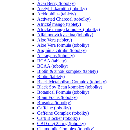
Acai Berry (tobolky)
Acetyl L-karnitín (tobolky)
Acidophilus (tablety)
Activated Charcoal (tobolky)
Africké mango (tablety)
Africké mango komplex (tobolky)
Alfalipoová kyselina (tobolky)
Aloe Vera (tablety)
Aloe Vera formula (tobolky)
Arginín a citrulín (tobolky)
Astragalus (tobolky)
BCAA (tablety)
BCAA (tobolky)
Biotín & zinok komplex (tablety)
Biotín (tablety)
Black Metabolism Complex (tobolky)
Black Soy Bean komplex (tobolky)
Botanical Formula (tobolky)
Brain Focus (tobolky)
Brusnica (tobolky)
Caffeine (tobolky)
Caffeine Complex (tobolky)
Carb Blocker (tobolky)
CBD olej 25 mg (tobolky)
Chamomile Complex (tobolky)