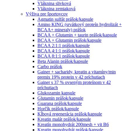
Vláknina slivková
Vláknina zemiaková
Výživa pre športovcov
Agmatin sulfát prášok/kapsule
Amino KING (srvátkový proteín hydrolizát +
BCAA+ mineraly) prášok
BCAA + Glutamin + taurin prášok/kapsule
BCAA + Glutamin prášok/kapsule
BCAA 2:1:1 prášok/kapsule
BCAA 4:1:1 prášok/kapsule
BCAA 8:1:1 prášok/kapsule
Beta Alanin prášok/kapsule
Carbo prášok
Gainer + sacharidy, kreatin a vitamíny/min
premix 19% protein v 42 príchutiach
Gainer s 37 % ovseným proteínom v 42
príchutiach
Glukozamin kapsule
Glutamin prášok/kapsule
Guarana prášok/kapsule
Horčík prášok/kapsule
Kĺbová regenerácia prášok/kapsule
Kreatin malát prášok/kapsule
Kreatín monohydrát 200mesh + vit B6
Kreatin monohydrát prášok/kapsule