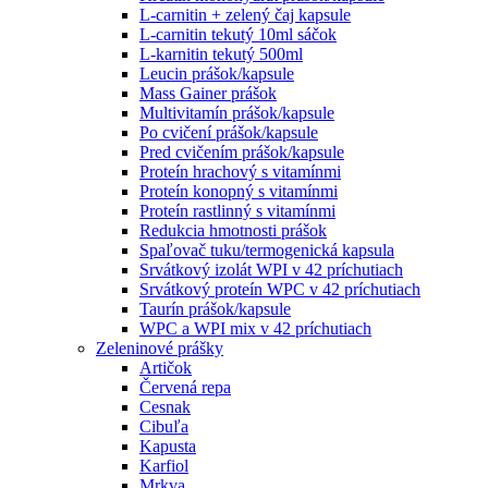
L-carnitin + zelený čaj kapsule
L-carnitin tekutý 10ml sáčok
L-karnitin tekutý 500ml
Leucin prášok/kapsule
Mass Gainer prášok
Multivitamín prášok/kapsule
Po cvičení prášok/kapsule
Pred cvičením prášok/kapsule
Proteín hrachový s vitamínmi
Proteín konopný s vitamínmi
Proteín rastlinný s vitamínmi
Redukcia hmotnosti prášok
Spaľovač tuku/termogenická kapsula
Srvátkový izolát WPI v 42 príchutiach
Srvátkový proteín WPC v 42 príchutiach
Taurín prášok/kapsule
WPC a WPI mix v 42 príchutiach
Zeleninové prášky
Artičok
Červená repa
Cesnak
Cibuľa
Kapusta
Karfiol
Mrkva