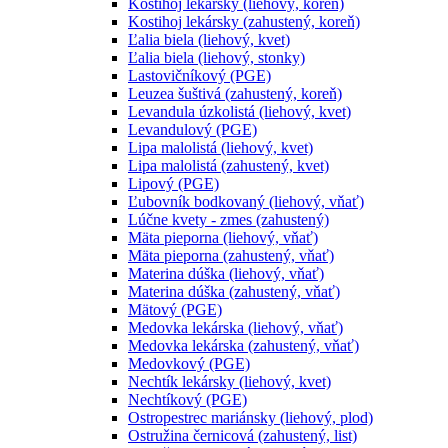
Kostihoj lekársky (liehový, koreň)
Kostihoj lekársky (zahustený, koreň)
Ľalia biela (liehový, kvet)
Ľalia biela (liehový, stonky)
Lastovičníkový (PGE)
Leuzea šuštivá (zahustený, koreň)
Levandula úzkolistá (liehový, kvet)
Levandulový (PGE)
Lipa malolistá (liehový, kvet)
Lipa malolistá (zahustený, kvet)
Lipový (PGE)
Ľubovník bodkovaný (liehový, vňať)
Lúčne kvety - zmes (zahustený)
Mäta pieporna (liehový, vňať)
Mäta pieporna (zahustený, vňať)
Materina dúška (liehový, vňať)
Materina dúška (zahustený, vňať)
Mätový (PGE)
Medovka lekárska (liehový, vňať)
Medovka lekárska (zahustený, vňať)
Medovkový (PGE)
Nechtík lekársky (liehový, kvet)
Nechtíkový (PGE)
Ostropestrec mariánsky (liehový, plod)
Ostružina černicová (zahustený, list)