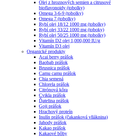
Olej z hroznových semien a citrusové
bioflavonoidy (tobolky)
Omega 3-6-9 (tobolky)
Omega 7 (tobolky)
Rybí olej 18/12 1000 mg (tobolky)
Rybí olej 33/22 1000 mg (toboky)
Rybí olej 50/25 1000 mg (tobolky)
Vitamín D2 olej 1,000,000 IU/g
Vitamín D3 olej
Organické produkty
Acai berry prášok
Baobab prášok
Brusnica prášok
Camu camu prášok
Chia semená
Chlorela prášok
Citrónová kôra
Cvikla prášok
Ďatelina prášok
Goji prášok
Hrachový proteín
Inulín prášok (čakanková vlláknina)
Jahody prášok
Kakao prášok
Kakaové bôby