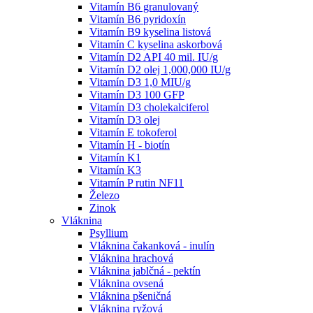
Vitamín B6 granulovaný
Vitamín B6 pyridoxín
Vitamín B9 kyselina listová
Vitamín C kyselina askorbová
Vitamín D2 API 40 mil. IU/g
Vitamín D2 olej 1,000,000 IU/g
Vitamín D3 1,0 MIU/g
Vitamín D3 100 GFP
Vitamín D3 cholekalciferol
Vitamín D3 olej
Vitamín E tokoferol
Vitamín H - biotín
Vitamín K1
Vitamín K3
Vitamín P rutin NF11
Železo
Zinok
Vláknina
Psyllium
Vláknina čakanková - inulín
Vláknina hrachová
Vláknina jablčná - pektín
Vláknina ovsená
Vláknina pšeničná
Vláknina ryžová