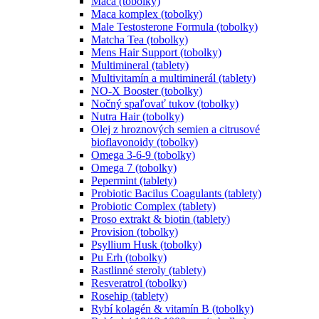
Maca (tobolky)
Maca komplex (tobolky)
Male Testosterone Formula (tobolky)
Matcha Tea (tobolky)
Mens Hair Support (tobolky)
Multimineral (tablety)
Multivitamín a multiminerál (tablety)
NO-X Booster (tobolky)
Nočný spaľovať tukov (tobolky)
Nutra Hair (tobolky)
Olej z hroznových semien a citrusové
bioflavonoidy (tobolky)
Omega 3-6-9 (tobolky)
Omega 7 (tobolky)
Pepermint (tablety)
Probiotic Bacilus Coagulants (tablety)
Probiotic Complex (tablety)
Proso extrakt & biotin (tablety)
Provision (tobolky)
Psyllium Husk (tobolky)
Pu Erh (tobolky)
Rastlinné steroly (tablety)
Resveratrol (tobolky)
Rosehip (tablety)
Rybí kolagén & vitamín B (tobolky)