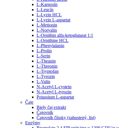
L-Karnosín
L-Leucín
L-Lyzin HCL
L-Lyzin L-aspartat
L-Metionin
L-Norvalin
L-Ornithin alfa-ketoglutarat 1:1
L-Ornithine HCL
L-Phenylalanin
L-Prolin
L-Serin
L-Theanin
L-Threonin
L-Tryptofan
L-Tyrozin
L-Valin
N-Acetyl L-cystein
N-Acetyl L-tyrozin
Potassium L-aspartat
Čaje
Biely čaj extrakt
Čajovník
Čajovník čínsky (zahustený, list)
Enzýmy
Bromelain 2.4 FIP units/mg ≈ 1200 GDU/g ≈