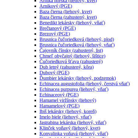
Arnika horská (liehový, kvet)
Arnikový (PGE)
Baza čierna (liehový, kvet)
Baza čierna (zahustený, kvet)
Benedikt lekársky (liehový, vňať)
Brečtanový (PGE)
Brezový (PGE)
Brusnica čučoriedková (liehový, plod)
Brusnica čučoriedková (liehový, vňať)
Čajovník čínsky (zahustený, list)
Chmeľ obyčajný (liehový, šištice)
Čučoriedková šťava (zahustený)
Dub letný (zahustený, kôra)
Dubový (PGE)
Ďumbier lekársky (liehový, podzemok)
Echinacea augustofolia (liehový, čerstvá vňať)
Echinacea purpurea (liehový, vňať)
Echinaceový (PGE)
Hamamel viržínsky (liehový)
Hamamelový (PGE)
Ibiš lekársky (liehový, koreň)
Imelo biele (liehový, vňať)
Jastrabina lekárska (liehový, vňať)
Klinček voňavý (liehový, kvet)
Konvalinka voňavá (liehový, vňať)