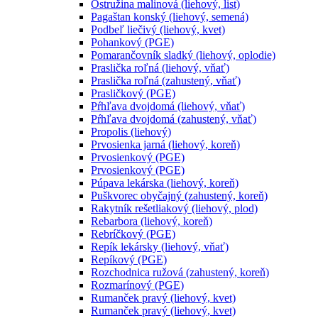
Ostružina malinová (liehový, list)
Pagaštan konský (liehový, semená)
Podbeľ liečivý (liehový, kvet)
Pohankový (PGE)
Pomarančovník sladký (liehový, oplodie)
Praslička roľná (liehový, vňať)
Praslička roľná (zahustený, vňať)
Prasličkový (PGE)
Pŕhľava dvojdomá (liehový, vňať)
Pŕhľava dvojdomá (zahustený, vňať)
Propolis (liehový)
Prvosienka jarná (liehový, koreň)
Prvosienkový (PGE)
Prvosienkový (PGE)
Púpava lekárska (liehový, koreň)
Puškvorec obyčajný (zahustený, koreň)
Rakytník rešetliakový (liehový, plod)
Rebarbora (liehový, koreň)
Rebríčkový (PGE)
Repík lekársky (liehový, vňať)
Repíkový (PGE)
Rozchodnica ružová (zahustený, koreň)
Rozmarínový (PGE)
Rumanček pravý (liehový, kvet)
Rumanček pravý (liehový, kvet)