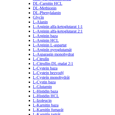
DL-Carnitin HCL
DL-Methionin
DL-Phenylalanin
Glycín
L-Alanin
L-Arginin alfa-ketoglutarat 1:1
L-Arginin alfa-ketoglutarat 2:1
L-Arginin baza
L-Arginin HCL
L-Arginin L-aspartat
L-Arginín pyroglutamát
L-Asparagin monohydrat
L-Citrulín
L-Citrullin-DL-malat 2:1
L-Cystein baza
L-Cystein bezvodý
L-Cysteín monohydrát
L-Cystin baza
L-Glutamin
L-Histidin baza
L-Histidin HCL
L-Izoleucin
L-Karnitin baza
L-Karnitín fumarát
L-Karnitín tartrát