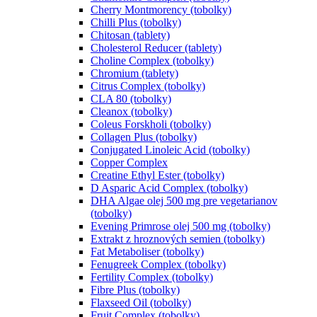
Cherry Montmorency (tobolky)
Chilli Plus (tobolky)
Chitosan (tablety)
Cholesterol Reducer (tablety)
Choline Complex (tobolky)
Chromium (tablety)
Citrus Complex (tobolky)
CLA 80 (tobolky)
Cleanox (tobolky)
Coleus Forskholi (tobolky)
Collagen Plus (tobolky)
Conjugated Linoleic Acid (tobolky)
Copper Complex
Creatine Ethyl Ester (tobolky)
D Asparic Acid Complex (tobolky)
DHA Algae olej 500 mg pre vegetarianov
(tobolky)
Evening Primrose olej 500 mg (tobolky)
Extrakt z hroznových semien (tobolky)
Fat Metaboliser (tobolky)
Fenugreek Complex (tobolky)
Fertility Complex (tobolky)
Fibre Plus (tobolky)
Flaxseed Oil (tobolky)
Fruit Complex (tobolky)