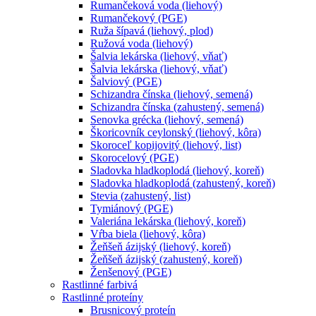
Rumančeková voda (liehový)
Rumančekový (PGE)
Ruža šípavá (liehový, plod)
Ružová voda (liehový)
Šalvia lekárska (liehový, vňať)
Šalvia lekárska (liehový, vňať)
Šalviový (PGE)
Schizandra čínska (liehový, semená)
Schizandra čínska (zahustený, semená)
Senovka grécka (liehový, semená)
Škoricovník ceylonský (liehový, kôra)
Skoroceľ kopijovitý (liehový, list)
Skorocelový (PGE)
Sladovka hladkoplodá (liehový, koreň)
Sladovka hladkoplodá (zahustený, koreň)
Stevia (zahustený, list)
Tymiánový (PGE)
Valeriána lekárska (liehový, koreň)
Vŕba biela (liehový, kôra)
Žeňšeň ázijský (liehový, koreň)
Žeňšeň ázijský (zahustený, koreň)
Ženšenový (PGE)
Rastlinné farbivá
Rastlinné proteíny
Brusnicový proteín