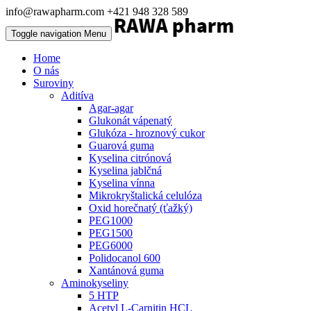
info@rawapharm.com
+421 948 328 589
Toggle navigation
Menu
Home
O nás
Suroviny
Aditíva
Agar-agar
Glukonát vápenatý
Glukóza - hroznový cukor
Guarová guma
Kyselina citrónová
Kyselina jablčná
Kyselina vínna
Mikrokryštalická celulóza
Oxid horečnatý (ťažký)
PEG1000
PEG1500
PEG6000
Polidocanol 600
Xantánová guma
Aminokyseliny
5 HTP
Acetyl L-Carnitin HCL