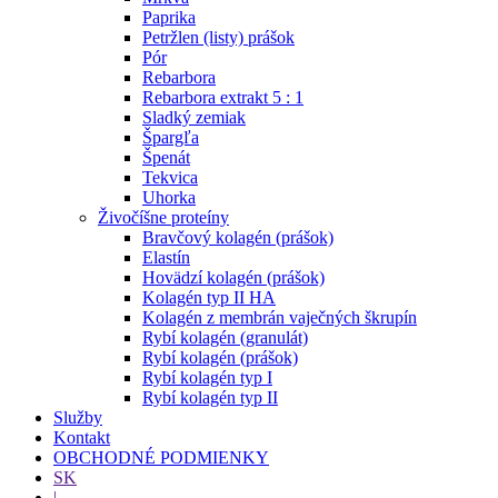
Paprika
Petržlen (listy) prášok
Pór
Rebarbora
Rebarbora extrakt 5 : 1
Sladký zemiak
Špargľa
Špenát
Tekvica
Uhorka
Živočíšne proteíny
Bravčový kolagén (prášok)
Elastín
Hovädzí kolagén (prášok)
Kolagén typ II HA
Kolagén z membrán vaječných škrupín
Rybí kolagén (granulát)
Rybí kolagén (prášok)
Rybí kolagén typ I
Rybí kolagén typ II
Služby
Kontakt
OBCHODNÉ PODMIENKY
SK
|