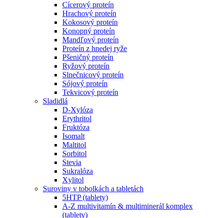
Cícerový proteín
Hrachový proteín
Kokosový proteín
Konopný proteín
Mandľový proteín
Proteín z hnedej ryže
Pšeničný proteín
Ryžový proteín
Slnečnicový proteín
Sójový proteín
Tekvicový proteín
Sladidlá
D-Xylóza
Erythritol
Fruktóza
Isomalt
Maltitol
Sorbitol
Stevia
Sukralóza
Xylitol
Suroviny v tobolkách a tabletách
5HTP (tablety)
A-Z multivitamín & multiminerál komplex
(tablety)