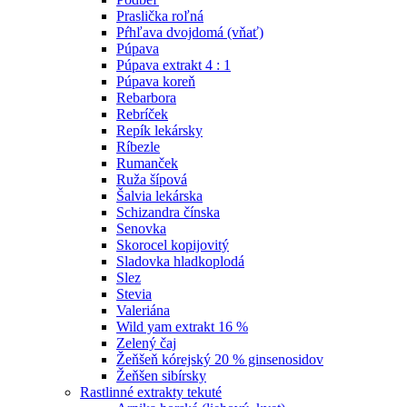
Praslička roľná
Pŕhľava dvojdomá (vňať)
Púpava
Púpava extrakt 4 : 1
Púpava koreň
Rebarbora
Rebríček
Repík lekársky
Ríbezle
Rumanček
Ruža šípová
Šalvia lekárska
Schizandra čínska
Senovka
Skorocel kopijovitý
Sladovka hladkoplodá
Slez
Stevia
Valeriána
Wild yam extrakt 16 %
Zelený čaj
Žeňšeň kórejský 20 % ginsenosidov
Žeňšen sibírsky
Rastlinné extrakty tekuté