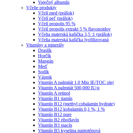
Vaječný albumín
Včelie produkty
Včelí med (prášok)
Včelí peľ (prášok)
Včelí propolis 95 %
Včelí propolis extrakt 5 % flavonoidov
Včelia materská kašička 3,5 :1 (prášok)
Včelia materská kašička lyofilizovaná
Vitamíny a minerály
Draslík
Horčík
Mangán
Meď
Sodík
Vápnik
Vitamín A palmitát 1.0 Mio IE/TOC olej
Vitamín A palmitát 500,000 IU/g
Vitamín A retinol
Vitamín B1 tiamín
Vitamín B12 (methyl cobalamin hydrate)
Vitamín B12 kobalamín 0,1 %, 1 %
Vitamín B12 pure
Vitamín B2 riboflavín
Vitamín B3 niacín
Vitamín B5 kyselina pantoténová