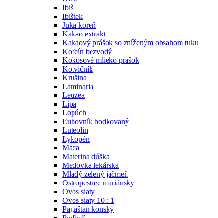
Ibiš
Ibištek
Juka koreň
Kakao extrakt
Kakaový prášok so zníženým obsahom tuku
Kofeín bezvodý
Kokosové mlieko prášok
Kotvičník
Krušina
Laminaria
Leuzea
Lipa
Lopúch
Ľubovník bodkovaný
Luteolin
Lykopén
Maca
Materina dúška
Medovka lekárska
Mladý zelený jačmeň
Ostropestrec mariánsky
Ovos siaty
Ovos siaty 10 : 1
Pagaštan konský
Podbeľ