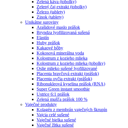
Zelená káva (tobolky)
Zelený čaj extrakt (tobolky)
Železo (tablety)
Zinok (tablety)
Unikátne suroviny
Arašidové maslo prášok
Bryndza lyofilizovaná sušená
Elastín
Huby prášok
Kakaové bôby
Kokosová minerálna voda
Kolostrum z kozieho mlieka
Kolostrum z kozieho mlieka (tobolky)
Oslie mlieko sušené lyofilizované
Placenta bravčová extrakt (prášok)
Placenta ovčia extrakt (prášok)
Ribonukleová kyselina prášok (RNA)
Super Green instant smoothie
Ustrice 6:1 prášok
Zelená mušľa prášok 100 %
Vaječné produkty
Kolagén z membrán vaječných škrupín
Vajcia celé sušené
Vaječné bielka sušené
Vaječné žltka sušené