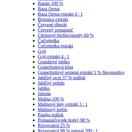
Banán 100 %
Baza čierna
Baza čierna extrakt 4 : 1
Brusnica extrakt
Červené ríbezle
Červený pomaranč
Citrusové bioflavonoidy 60 %
Čučoriedka
Čučoriedka extrakt
Goji
Goji extrakt 4 : 1
Granátové jablko
Grapefruitová kôra
Grapefruitové semená extrakt 5 % flavonoidov
Jablčný ocot 37 % prášok
Jablčný pektín
Jablko
Jahoda
Malina 100 %
Malinové listy extrakt 3 : 1
Malinový ketón
Papája prášok
Pomarančovník horký 98 %
Resveratrol 25 %
Resveratrol 98 % natural 200 : 1