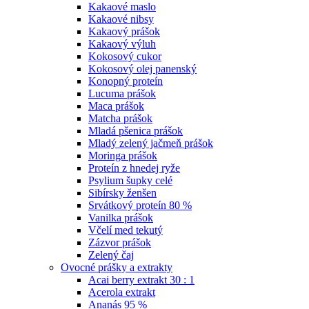
Kakaové maslo
Kakaové nibsy
Kakaový prášok
Kakaový výluh
Kokosový cukor
Kokosový olej panenský
Konopný proteín
Lucuma prášok
Maca prášok
Matcha prášok
Mladá pšenica prášok
Mladý zelený jačmeň prášok
Moringa prášok
Proteín z hnedej ryže
Psylium šupky celé
Sibírsky ženšen
Srvátkový proteín 80 %
Vanilka prášok
Včelí med tekutý
Zázvor prášok
Zelený čaj
Ovocné prášky a extrakty
Acai berry extrakt 30 : 1
Acerola extrakt
Ananás 95 %