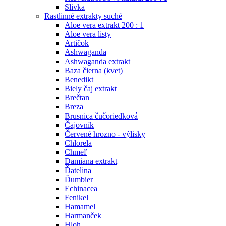
Slivka
Rastlinné extrakty suché
Aloe vera extrakt 200 : 1
Aloe vera listy
Artičok
Ashwaganda
Ashwaganda extrakt
Baza čierna (kvet)
Benedikt
Biely čaj extrakt
Brečtan
Breza
Brusnica čučoriedková
Čajovník
Červené hrozno - výlisky
Chlorela
Chmeľ
Damiana extrakt
Ďatelina
Ďumbier
Echinacea
Fenikel
Hamamel
Harmanček
Hloh