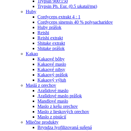
Trypsin 900:150
Trypsin Ph. Eur. (0.5 µkatal/mg)
Huby
Cordyceps extrakt 4 : 1
Cordyceps sinensis 40 % polysacharidov
Huby prášok
Reishi
Reishi extrakt
Shitake extrakt
Shitake prášok
Kakao
Kakaové bôby
Kakaové maslo
Kakaové nibsy
Kakaový prášok
Kakaový výluh
Maslá z orechov
Arašidové maslo
Arašidové maslo prášok
Mandlové maslo
Maslo z kešu orechov
Maslo z lieskových orechov
Maslo z pistácií
Mliečne produkty
Bryndza lyofilizovaná sušená