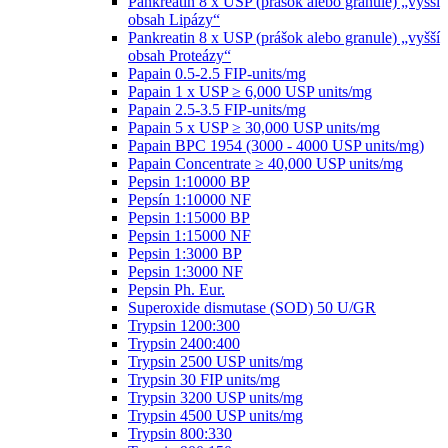
Pankreatin 8 x USP (prášok alebo granule) „vyšší
obsah Lipázy“
Pankreatin 8 x USP (prášok alebo granule) „vyšší
obsah Proteázy“
Papain 0.5-2.5 FIP-units/mg
Papain 1 x USP ≥ 6,000 USP units/mg
Papain 2.5-3.5 FIP-units/mg
Papain 5 x USP ≥ 30,000 USP units/mg
Papain BPC 1954 (3000 - 4000 USP units/mg)
Papain Concentrate ≥ 40,000 USP units/mg
Pepsin 1:10000 BP
Pepsín 1:10000 NF
Pepsin 1:15000 BP
Pepsin 1:15000 NF
Pepsin 1:3000 BP
Pepsin 1:3000 NF
Pepsin Ph. Eur.
Superoxide dismutase (SOD) 50 U/GR
Trypsin 1200:300
Trypsin 2400:400
Trypsin 2500 USP units/mg
Trypsin 30 FIP units/mg
Trypsin 3200 USP units/mg
Trypsin 4500 USP units/mg
Trypsin 800:330