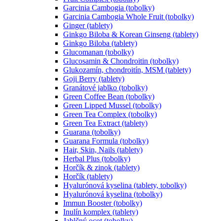
Garcinia Cambogia (tobolky)
Garcinia Cambogia Whole Fruit (tobolky)
Ginger (tablety)
Ginkgo Biloba & Korean Ginseng (tablety)
Ginkgo Biloba (tablety)
Glucomanan (tobolky)
Glucosamin & Chondroitin (tobolky)
Glukozamín, chondroitín, MSM (tablety)
Goji Berry (tablety)
Granátové jablko (tobolky)
Green Coffee Bean (tobolky)
Green Lipped Mussel (tobolky)
Green Tea Complex (tobolky)
Green Tea Extract (tablety)
Guarana (tobolky)
Guarana Formula (tobolky)
Hair, Skin, Nails (tablety)
Herbal Plus (tobolky)
Horčík & zinok (tablety)
Horčík (tablety)
Hyalurónová kyselina (tablety, tobolky)
Hyalurónová kyselina (tobolky)
Immun Booster (tobolky)
Inulín komplex (tablety)
Jablčný ocot (tobolky)