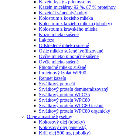
Kazeín kyslý - priemyselný
Kazeín micelárny 92 %, 87 % proteínov
Kazeinát vápenatý/sodný
Kolostrum z kozieho mlieka
Kolostrum z kozieho mlieka (tobolky)
Kolostrum z kravského mlieka
Kozie mlieko sušené
Laktóza
Odstredené mlieko sušené
Oslie mlieko sušené lyofilizované
Ovčie mlieko plnotučné sušené
Ovčie mlieko sušené
Plnotučné mlieko sušené
Proteínový izolát WPI90
Rennet kazeín
Srvátkový permeát
Srvátkový proteín demineralizovaný
Srvátkový proteín WPC35
Srvátkový proteín WPC80
Srvátkový proteín WPC80 instant
Srvátkový proteín WPC80 organický
Oleje a mastné kyseliny
Kokosový olej (toboky)
Kokosový olej panenský
Krill olej 500 mg (tobolky)