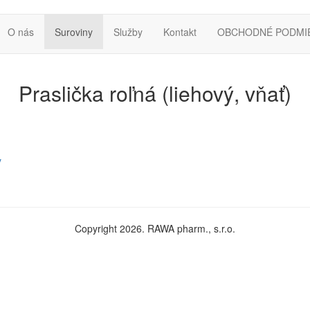
O nás
Suroviny
Služby
Kontakt
OBCHODNÉ PODMI
Praslička roľná (liehový, vňať)
y
Copyright 2026. RAWA pharm., s.r.o.