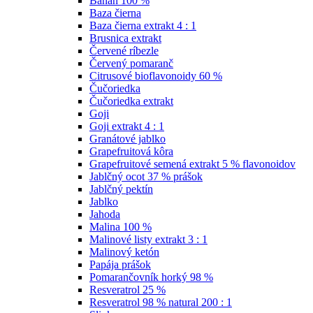
Banán 100 %
Baza čierna
Baza čierna extrakt 4 : 1
Brusnica extrakt
Červené ríbezle
Červený pomaranč
Citrusové bioflavonoidy 60 %
Čučoriedka
Čučoriedka extrakt
Goji
Goji extrakt 4 : 1
Granátové jablko
Grapefruitová kôra
Grapefruitové semená extrakt 5 % flavonoidov
Jablčný ocot 37 % prášok
Jablčný pektín
Jablko
Jahoda
Malina 100 %
Malinové listy extrakt 3 : 1
Malinový ketón
Papája prášok
Pomarančovník horký 98 %
Resveratrol 25 %
Resveratrol 98 % natural 200 : 1