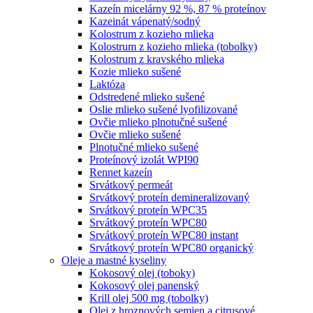
Kazeín micelárny 92 %, 87 % proteínov
Kazeinát vápenatý/sodný
Kolostrum z kozieho mlieka
Kolostrum z kozieho mlieka (tobolky)
Kolostrum z kravského mlieka
Kozie mlieko sušené
Laktóza
Odstredené mlieko sušené
Oslie mlieko sušené lyofilizované
Ovčie mlieko plnotučné sušené
Ovčie mlieko sušené
Plnotučné mlieko sušené
Proteínový izolát WPI90
Rennet kazeín
Srvátkový permeát
Srvátkový proteín demineralizovaný
Srvátkový proteín WPC35
Srvátkový proteín WPC80
Srvátkový proteín WPC80 instant
Srvátkový proteín WPC80 organický
Oleje a mastné kyseliny
Kokosový olej (toboky)
Kokosový olej panenský
Krill olej 500 mg (tobolky)
Olej z hroznových semien a citrusové