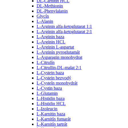
DL-Carnitin HCL
DL-Methionin
DL-Phenylalanin
Glycín
L-Alanin
L-Arginin alfa-ketoglutarat 1:1
L-Arginin alfa-ketoglutarat 2:1
L-Arginin baza
L-Arginin HCL
L-Arginin L-aspartat
L-Arginín pyroglutamát
L-Asparagin monohydrat
L-Citrulín
L-Citrullin-DL-malat 2:1
L-Cystein baza
L-Cystein bezvodý
L-Cysteín monohydrát
L-Cystin baza
L-Glutamin
L-Histidin baza
L-Histidin HCL
L-Izoleucin
L-Karnitin baza
L-Karnitín fumarát
L-Karnitín tartrát