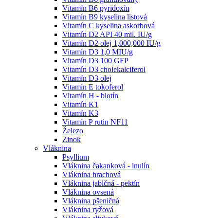
Vitamín B6 pyridoxín
Vitamín B9 kyselina listová
Vitamín C kyselina askorbová
Vitamín D2 API 40 mil. IU/g
Vitamín D2 olej 1,000,000 IU/g
Vitamín D3 1,0 MIU/g
Vitamín D3 100 GFP
Vitamín D3 cholekalciferol
Vitamín D3 olej
Vitamín E tokoferol
Vitamín H - biotín
Vitamín K1
Vitamín K3
Vitamín P rutin NF11
Železo
Zinok
Vláknina
Psyllium
Vláknina čakanková - inulín
Vláknina hrachová
Vláknina jablčná - pektín
Vláknina ovsená
Vláknina pšeničná
Vláknina ryžová