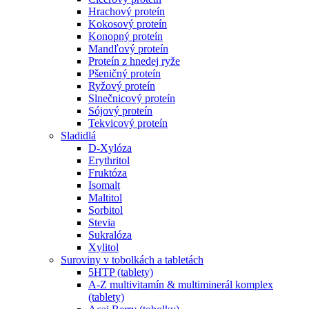
Hrachový proteín
Kokosový proteín
Konopný proteín
Mandľový proteín
Proteín z hnedej ryže
Pšeničný proteín
Ryžový proteín
Slnečnicový proteín
Sójový proteín
Tekvicový proteín
Sladidlá
D-Xylóza
Erythritol
Fruktóza
Isomalt
Maltitol
Sorbitol
Stevia
Sukralóza
Xylitol
Suroviny v tobolkách a tabletách
5HTP (tablety)
A-Z multivitamín & multiminerál komplex
(tablety)