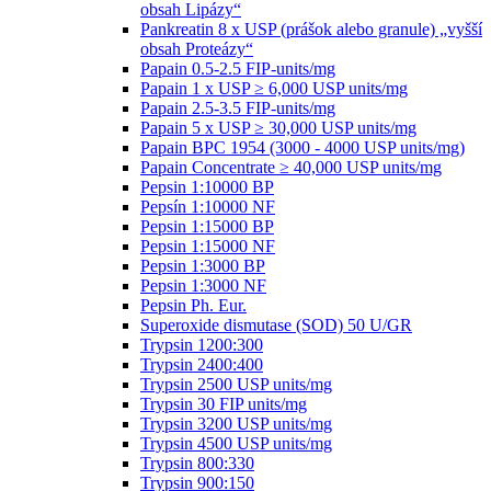
obsah Lipázy“
Pankreatin 8 x USP (prášok alebo granule) „vyšší
obsah Proteázy“
Papain 0.5-2.5 FIP-units/mg
Papain 1 x USP ≥ 6,000 USP units/mg
Papain 2.5-3.5 FIP-units/mg
Papain 5 x USP ≥ 30,000 USP units/mg
Papain BPC 1954 (3000 - 4000 USP units/mg)
Papain Concentrate ≥ 40,000 USP units/mg
Pepsin 1:10000 BP
Pepsín 1:10000 NF
Pepsin 1:15000 BP
Pepsin 1:15000 NF
Pepsin 1:3000 BP
Pepsin 1:3000 NF
Pepsin Ph. Eur.
Superoxide dismutase (SOD) 50 U/GR
Trypsin 1200:300
Trypsin 2400:400
Trypsin 2500 USP units/mg
Trypsin 30 FIP units/mg
Trypsin 3200 USP units/mg
Trypsin 4500 USP units/mg
Trypsin 800:330
Trypsin 900:150