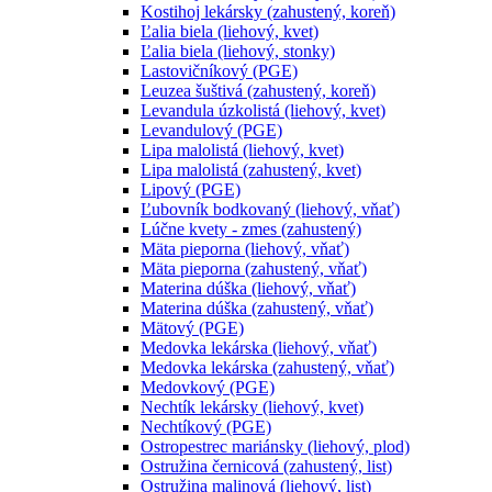
Kostihoj lekársky (zahustený, koreň)
Ľalia biela (liehový, kvet)
Ľalia biela (liehový, stonky)
Lastovičníkový (PGE)
Leuzea šuštivá (zahustený, koreň)
Levandula úzkolistá (liehový, kvet)
Levandulový (PGE)
Lipa malolistá (liehový, kvet)
Lipa malolistá (zahustený, kvet)
Lipový (PGE)
Ľubovník bodkovaný (liehový, vňať)
Lúčne kvety - zmes (zahustený)
Mäta pieporna (liehový, vňať)
Mäta pieporna (zahustený, vňať)
Materina dúška (liehový, vňať)
Materina dúška (zahustený, vňať)
Mätový (PGE)
Medovka lekárska (liehový, vňať)
Medovka lekárska (zahustený, vňať)
Medovkový (PGE)
Nechtík lekársky (liehový, kvet)
Nechtíkový (PGE)
Ostropestrec mariánsky (liehový, plod)
Ostružina černicová (zahustený, list)
Ostružina malinová (liehový, list)