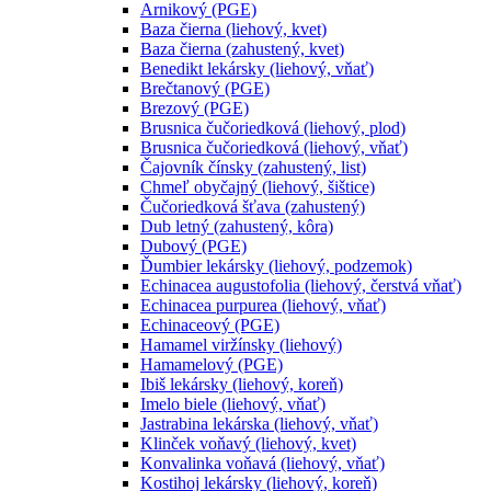
Arnikový (PGE)
Baza čierna (liehový, kvet)
Baza čierna (zahustený, kvet)
Benedikt lekársky (liehový, vňať)
Brečtanový (PGE)
Brezový (PGE)
Brusnica čučoriedková (liehový, plod)
Brusnica čučoriedková (liehový, vňať)
Čajovník čínsky (zahustený, list)
Chmeľ obyčajný (liehový, šištice)
Čučoriedková šťava (zahustený)
Dub letný (zahustený, kôra)
Dubový (PGE)
Ďumbier lekársky (liehový, podzemok)
Echinacea augustofolia (liehový, čerstvá vňať)
Echinacea purpurea (liehový, vňať)
Echinaceový (PGE)
Hamamel viržínsky (liehový)
Hamamelový (PGE)
Ibiš lekársky (liehový, koreň)
Imelo biele (liehový, vňať)
Jastrabina lekárska (liehový, vňať)
Klinček voňavý (liehový, kvet)
Konvalinka voňavá (liehový, vňať)
Kostihoj lekársky (liehový, koreň)