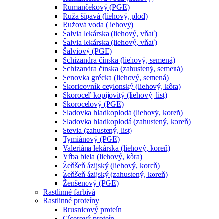
Rumančekový (PGE)
Ruža šípavá (liehový, plod)
Ružová voda (liehový)
Šalvia lekárska (liehový, vňať)
Šalvia lekárska (liehový, vňať)
Šalviový (PGE)
Schizandra čínska (liehový, semená)
Schizandra čínska (zahustený, semená)
Senovka grécka (liehový, semená)
Škoricovník ceylonský (liehový, kôra)
Skoroceľ kopijovitý (liehový, list)
Skorocelový (PGE)
Sladovka hladkoplodá (liehový, koreň)
Sladovka hladkoplodá (zahustený, koreň)
Stevia (zahustený, list)
Tymiánový (PGE)
Valeriána lekárska (liehový, koreň)
Vŕba biela (liehový, kôra)
Žeňšeň ázijský (liehový, koreň)
Žeňšeň ázijský (zahustený, koreň)
Ženšenový (PGE)
Rastlinné farbivá
Rastlinné proteíny
Brusnicový proteín
Cícerový proteín