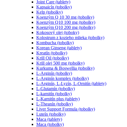
Joint Care (tablety)
Kapsaicín (tobolky)
Kelp (tobolky)
Koenzým Q 10 30 mg (tobolky)
Koenzým Q10 100 mg (tobolky)
Koenzým Q10 200 mg (tobolky)
Kokosový olej (toboky)
Kolostrum z kozieho mlieka (tobolky)
Kombucha (tobolky)
Korean Ginseng (tablety)
Kreatín (tobolky)
Krill Oil (tobolky)
Krill olej 500 mg (tobolky)
Kurkuma & Boswellia (tobolky)
L-Arginín (tobolky)
L-Arginín komplex (tobolky)
L-Arginín, L-Lyzín, L-Ornitín (tablety)
L-Glutamín (tobolky)
L-karnitín (tobolky)
L-Karnitín plus (tablety)
L-Theanín (tobolky)
Liver Support Formula (tobolky)
Luteín (tobolky)
Maca (tablety)
Maca (tobolky)