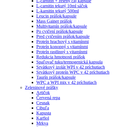
L-carnitin + zelený čaj kapsule
L-carnitin tekutý 10ml sáčok
L-karnitin tekutý 500ml
Leucin prášok/kapsule
Mass Gainer prášok
Multivitamín prášok/kapsule
Po cvičení prášok/kapsule
Pred cvičením prášok/kapsule
Proteín hrachový s vitamínmi
Proteín konopný s vitamínmi
Proteín rastlinný s vitamínmi
Redukcia hmotnosti prášok
Spaľovač tuku/termogenická kapsula
Srvátkový izolát WPI v 42 príchutiach
Srvátkový proteín WPC v 42 príchutiach
Taurín prášok/kapsule
WPC a WPI mix v 42 príchutiach
Zeleninové prášky
Artičok
Červená repa
Cesnak
Cibuľa
Kapusta
Karfiol
Mrkva