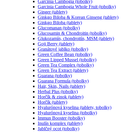
Garcinia Cambogia (tobolky)
Garcinia Cambogia Whole Fruit (tobolky)
Ginger (tablety)
Ginkgo Biloba & Korean Ginseng (tablety)
Ginkgo Biloba (tablety)
Glucomanan (tobolky)
Glucosamin & Chondroitin (tobolky)
Glukozamín, chondroitín, MSM (tablety)
Goji Berry (tablety)
Granátové jablko (tobolky)
Green Coffee Bean (tobolky)
Green Lipped Mussel (tobolky)
Green Tea Complex (tobolky)
Green Tea Extract (tablety)
Guarana (tobolky)
Guarana Formula (tobolky)
Hair, Skin, Nails (tablety)
Herbal Plus (tobolky)
Horčík & zinok (tablety)
Horčík (tablety)
Hyalurónová kyselina (tablety, tobolky)
Hyalurónová kyselina (tobolky)
Immun Booster (tobolky)
Inulín komplex (tablety)
Jablčný ocot (tobolky)