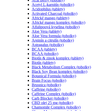
Acai Berry (tobolky)
Acetyl L-karnitín (tobolky)
Acidophilus (tablety)
Activated Charcoal (tobolky)
Africké mango (tablety)
Africké mango komplex (tobolky)
Alfalipoová kyselina (tobolky)
Aloe Vera (tablety)
Aloe Vera formula (tobolky)
Arginín a citrulín (tobolky)
Astragalus (tobolky)
BCAA (tablety)
BCAA (tobolky)
Biotín & zinok komplex (tablety)
Biotín (tablety)
Black Metabolism Complex (tobolky)
Black Soy Bean komplex (tobolky)
Botanical Formula (tobolky)
Brain Focus (tobolky)
Brusnica (tobolky)
Caffeine (tobolky)
Caffeine Complex (tobolky)
Carb Blocker (tobolky)
CBD olej 25 mg (tobolky)
Chamomile Complex (tobolky)