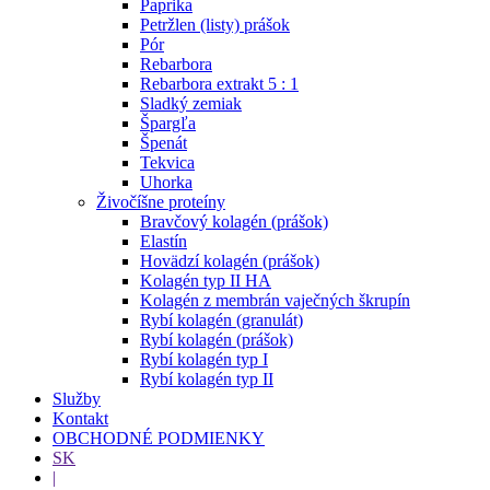
Paprika
Petržlen (listy) prášok
Pór
Rebarbora
Rebarbora extrakt 5 : 1
Sladký zemiak
Špargľa
Špenát
Tekvica
Uhorka
Živočíšne proteíny
Bravčový kolagén (prášok)
Elastín
Hovädzí kolagén (prášok)
Kolagén typ II HA
Kolagén z membrán vaječných škrupín
Rybí kolagén (granulát)
Rybí kolagén (prášok)
Rybí kolagén typ I
Rybí kolagén typ II
Služby
Kontakt
OBCHODNÉ PODMIENKY
SK
|