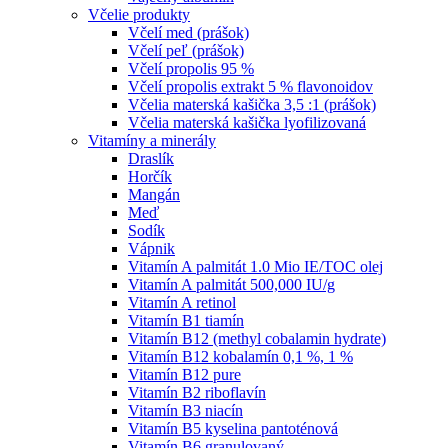
Včelie produkty
Včelí med (prášok)
Včelí peľ (prášok)
Včelí propolis 95 %
Včelí propolis extrakt 5 % flavonoidov
Včelia materská kašička 3,5 :1 (prášok)
Včelia materská kašička lyofilizovaná
Vitamíny a minerály
Draslík
Horčík
Mangán
Meď
Sodík
Vápnik
Vitamín A palmitát 1.0 Mio IE/TOC olej
Vitamín A palmitát 500,000 IU/g
Vitamín A retinol
Vitamín B1 tiamín
Vitamín B12 (methyl cobalamin hydrate)
Vitamín B12 kobalamín 0,1 %, 1 %
Vitamín B12 pure
Vitamín B2 riboflavín
Vitamín B3 niacín
Vitamín B5 kyselina pantoténová
Vitamín B6 granulovaný