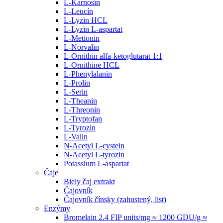
L-Karnosín
L-Leucín
L-Lyzin HCL
L-Lyzin L-aspartat
L-Metionin
L-Norvalin
L-Ornithin alfa-ketoglutarat 1:1
L-Ornithine HCL
L-Phenylalanin
L-Prolin
L-Serin
L-Theanin
L-Threonin
L-Tryptofan
L-Tyrozin
L-Valin
N-Acetyl L-cystein
N-Acetyl L-tyrozin
Potassium L-aspartat
Čaje
Biely čaj extrakt
Čajovník
Čajovník čínsky (zahustený, list)
Enzýmy
Bromelain 2.4 FIP units/mg ≈ 1200 GDU/g ≈