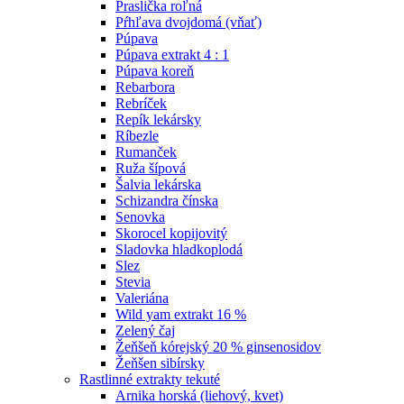
Praslička roľná
Pŕhľava dvojdomá (vňať)
Púpava
Púpava extrakt 4 : 1
Púpava koreň
Rebarbora
Rebríček
Repík lekársky
Ríbezle
Rumanček
Ruža šípová
Šalvia lekárska
Schizandra čínska
Senovka
Skorocel kopijovitý
Sladovka hladkoplodá
Slez
Stevia
Valeriána
Wild yam extrakt 16 %
Zelený čaj
Žeňšeň kórejský 20 % ginsenosidov
Žeňšen sibírsky
Rastlinné extrakty tekuté
Arnika horská (liehový, kvet)