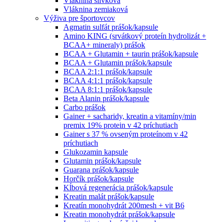
Vláknina slivková
Vláknina zemiaková
Výživa pre športovcov
Agmatin sulfát prášok/kapsule
Amino KING (srvátkový proteín hydrolizát +
BCAA+ mineraly) prášok
BCAA + Glutamin + taurin prášok/kapsule
BCAA + Glutamin prášok/kapsule
BCAA 2:1:1 prášok/kapsule
BCAA 4:1:1 prášok/kapsule
BCAA 8:1:1 prášok/kapsule
Beta Alanin prášok/kapsule
Carbo prášok
Gainer + sacharidy, kreatin a vitamíny/min
premix 19% protein v 42 príchutiach
Gainer s 37 % ovseným proteínom v 42
príchutiach
Glukozamin kapsule
Glutamin prášok/kapsule
Guarana prášok/kapsule
Horčík prášok/kapsule
Kĺbová regenerácia prášok/kapsule
Kreatin malát prášok/kapsule
Kreatín monohydrát 200mesh + vit B6
Kreatin monohydrát prášok/kapsule