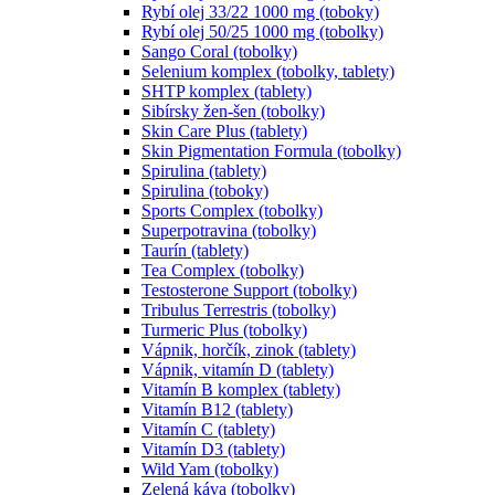
Rybí olej 33/22 1000 mg (toboky)
Rybí olej 50/25 1000 mg (tobolky)
Sango Coral (tobolky)
Selenium komplex (tobolky, tablety)
SHTP komplex (tablety)
Sibírsky žen-šen (tobolky)
Skin Care Plus (tablety)
Skin Pigmentation Formula (tobolky)
Spirulina (tablety)
Spirulina (toboky)
Sports Complex (tobolky)
Superpotravina (tobolky)
Taurín (tablety)
Tea Complex (tobolky)
Testosterone Support (tobolky)
Tribulus Terrestris (tobolky)
Turmeric Plus (tobolky)
Vápnik, horčík, zinok (tablety)
Vápnik, vitamín D (tablety)
Vitamín B komplex (tablety)
Vitamín B12 (tablety)
Vitamín C (tablety)
Vitamín D3 (tablety)
Wild Yam (tobolky)
Zelená káva (tobolky)