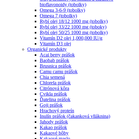
bioflavonoidy (tobolky)
Omega 3-6-9 (tobolky)
Omega 7 (tobolky)
Rybí olej 18/12 1000 mg (tobolky)
Rybí olej 33/22 1000 mg (toboky)
Rybí olej 50/25 1000 mg (tobolky)
Vitamín D2 olej 1,000,000 IU/g
Vitamín D3 olej
Organické produkty
Acai berry prášok
Baobab prášok
Brusnica prášok
Camu camu prášok
Chia semená
Chlorela prášok
Citrónová kôra
Cvikla prášok
Ďatelina prášok
Goji prášok
Hrachový proteín
Inulín prášok (čakanková vlláknina)
Jahody prášok
Kakao prášok
Kakaové bôby
Kakaové maslo