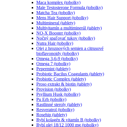
Maca komplex (tobolky)
Male Testosterone Formula (tobolky)
Matcha Tea (tobolky)
Mens Hair Support (tobolky)
Multimineral (tablety)
Multivitamín a multiminerál (tablety)
NO-X Booster (tobolky)
Nočný spaľovať tukov (tobolky)
Nutra Hair (tobolky)
Olej z hroznových semien a citrusové
bioflavonoidy (tobolky)
Omega 3-6-9 (tobolky)
Omega 7 (tobolky)
Pepermint (tablety)
Probiotic Bacilus Coagulants (tablety)
Probiotic Complex (tablety)
Proso extrakt & biotin (tablety)
Provision (tobolky)
Psyllium Husk (tobolky)
Pu Erh (tobolky)
Rastlinné steroly (tablety)
Resveratrol (tobolky)
Rosehip (tablety)
Rybí kolagén & vitamín B (tobolky)
Rybí olej 18/12 1000 mg (tobolky)