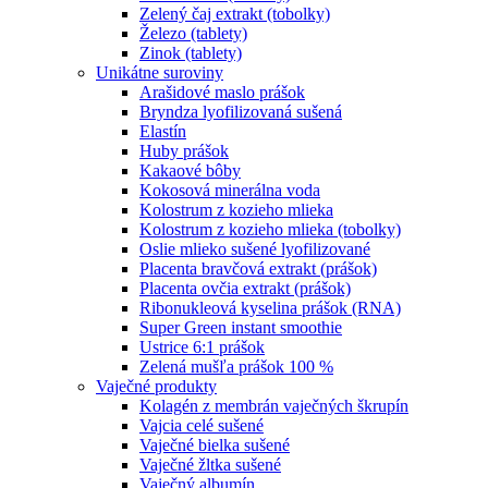
Zelený čaj extrakt (tobolky)
Železo (tablety)
Zinok (tablety)
Unikátne suroviny
Arašidové maslo prášok
Bryndza lyofilizovaná sušená
Elastín
Huby prášok
Kakaové bôby
Kokosová minerálna voda
Kolostrum z kozieho mlieka
Kolostrum z kozieho mlieka (tobolky)
Oslie mlieko sušené lyofilizované
Placenta bravčová extrakt (prášok)
Placenta ovčia extrakt (prášok)
Ribonukleová kyselina prášok (RNA)
Super Green instant smoothie
Ustrice 6:1 prášok
Zelená mušľa prášok 100 %
Vaječné produkty
Kolagén z membrán vaječných škrupín
Vajcia celé sušené
Vaječné bielka sušené
Vaječné žltka sušené
Vaječný albumín