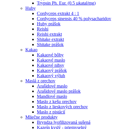
Trypsin Ph. Eur. (0.5 µkatal/mg)
Huby
Cordyceps extrakt 4 : 1
Cordyceps sinensis 40 % polysacharidov
Huby prášok
Reishi
Reishi extrakt
Shitake extrakt
Shitake prášok
Kakao
Kakaové bôby
Kakaové maslo
Kakaové nibsy
Kakaový prášok
Kakaový výluh
Maslá z orechov
Arašidové maslo
Arašidové maslo prášok
Mandlové maslo
Maslo z kešu orechov
Maslo z lieskových orechov
Maslo z pistácií
Mliečne produkty
Bryndza lyofilizovaná sušená
Kazeín kyslý - priemyselný