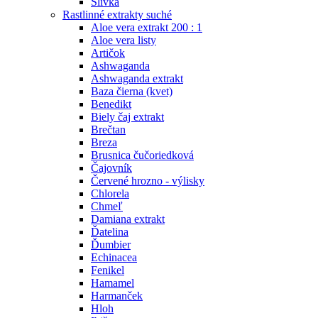
Slivka
Rastlinné extrakty suché
Aloe vera extrakt 200 : 1
Aloe vera listy
Artičok
Ashwaganda
Ashwaganda extrakt
Baza čierna (kvet)
Benedikt
Biely čaj extrakt
Brečtan
Breza
Brusnica čučoriedková
Čajovník
Červené hrozno - výlisky
Chlorela
Chmeľ
Damiana extrakt
Ďatelina
Ďumbier
Echinacea
Fenikel
Hamamel
Harmanček
Hloh