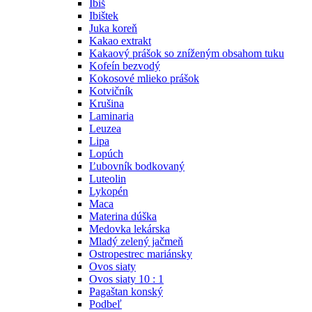
Ibiš
Ibištek
Juka koreň
Kakao extrakt
Kakaový prášok so zníženým obsahom tuku
Kofeín bezvodý
Kokosové mlieko prášok
Kotvičník
Krušina
Laminaria
Leuzea
Lipa
Lopúch
Ľubovník bodkovaný
Luteolin
Lykopén
Maca
Materina dúška
Medovka lekárska
Mladý zelený jačmeň
Ostropestrec mariánsky
Ovos siaty
Ovos siaty 10 : 1
Pagaštan konský
Podbeľ