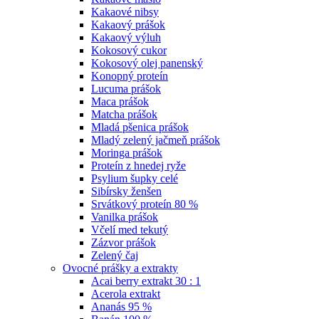
Kakaové nibsy
Kakaový prášok
Kakaový výluh
Kokosový cukor
Kokosový olej panenský
Konopný proteín
Lucuma prášok
Maca prášok
Matcha prášok
Mladá pšenica prášok
Mladý zelený jačmeň prášok
Moringa prášok
Proteín z hnedej ryže
Psylium šupky celé
Sibírsky ženšen
Srvátkový proteín 80 %
Vanilka prášok
Včelí med tekutý
Zázvor prášok
Zelený čaj
Ovocné prášky a extrakty
Acai berry extrakt 30 : 1
Acerola extrakt
Ananás 95 %