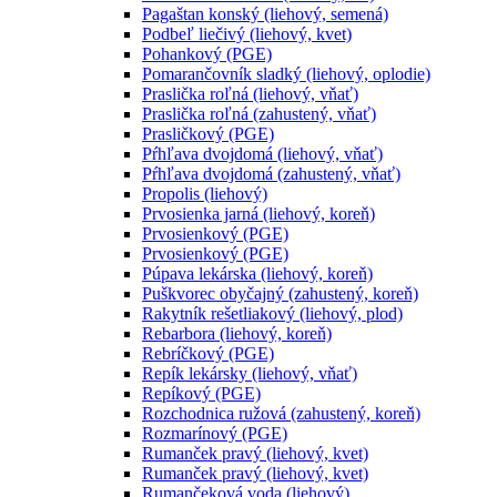
Pagaštan konský (liehový, semená)
Podbeľ liečivý (liehový, kvet)
Pohankový (PGE)
Pomarančovník sladký (liehový, oplodie)
Praslička roľná (liehový, vňať)
Praslička roľná (zahustený, vňať)
Prasličkový (PGE)
Pŕhľava dvojdomá (liehový, vňať)
Pŕhľava dvojdomá (zahustený, vňať)
Propolis (liehový)
Prvosienka jarná (liehový, koreň)
Prvosienkový (PGE)
Prvosienkový (PGE)
Púpava lekárska (liehový, koreň)
Puškvorec obyčajný (zahustený, koreň)
Rakytník rešetliakový (liehový, plod)
Rebarbora (liehový, koreň)
Rebríčkový (PGE)
Repík lekársky (liehový, vňať)
Repíkový (PGE)
Rozchodnica ružová (zahustený, koreň)
Rozmarínový (PGE)
Rumanček pravý (liehový, kvet)
Rumanček pravý (liehový, kvet)
Rumančeková voda (liehový)