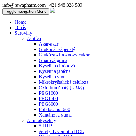
info@rawapharm.com
+421 948 328 589
Toggle navigation
Menu
Home
O nás
Suroviny
Aditíva
Agar-agar
Glukonát vápenatý
Glukóza - hroznový cukor
Guarová guma
Kyselina citrónová
Kyselina jablčná
Kyselina vínna
Mikrokryštalická celulóza
Oxid horečnatý (ťažký)
PEG1000
PEG1500
PEG6000
Polidocanol 600
Xantánová guma
Aminokyseliny
5 HTP
Acetyl L-Carnitin HCL