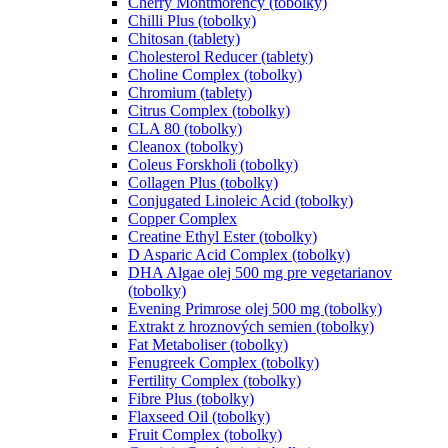
Cherry Montmorency (tobolky)
Chilli Plus (tobolky)
Chitosan (tablety)
Cholesterol Reducer (tablety)
Choline Complex (tobolky)
Chromium (tablety)
Citrus Complex (tobolky)
CLA 80 (tobolky)
Cleanox (tobolky)
Coleus Forskholi (tobolky)
Collagen Plus (tobolky)
Conjugated Linoleic Acid (tobolky)
Copper Complex
Creatine Ethyl Ester (tobolky)
D Asparic Acid Complex (tobolky)
DHA Algae olej 500 mg pre vegetarianov
(tobolky)
Evening Primrose olej 500 mg (tobolky)
Extrakt z hroznových semien (tobolky)
Fat Metaboliser (tobolky)
Fenugreek Complex (tobolky)
Fertility Complex (tobolky)
Fibre Plus (tobolky)
Flaxseed Oil (tobolky)
Fruit Complex (tobolky)