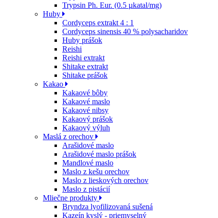
Trypsin Ph. Eur. (0.5 µkatal/mg)
Huby
Cordyceps extrakt 4 : 1
Cordyceps sinensis 40 % polysacharidov
Huby prášok
Reishi
Reishi extrakt
Shitake extrakt
Shitake prášok
Kakao
Kakaové bôby
Kakaové maslo
Kakaové nibsy
Kakaový prášok
Kakaový výluh
Maslá z orechov
Arašidové maslo
Arašidové maslo prášok
Mandlové maslo
Maslo z kešu orechov
Maslo z lieskových orechov
Maslo z pistácií
Mliečne produkty
Bryndza lyofilizovaná sušená
Kazeín kyslý - priemyselný