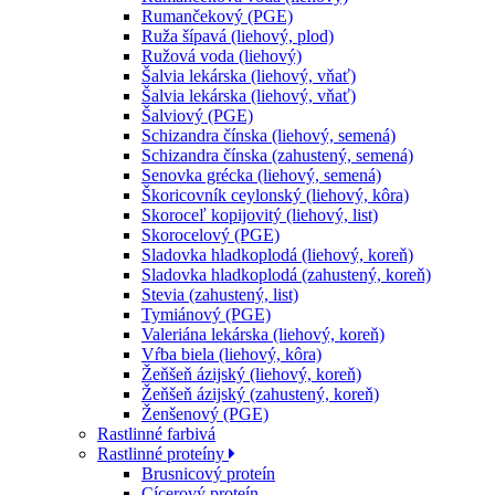
Rumančekový (PGE)
Ruža šípavá (liehový, plod)
Ružová voda (liehový)
Šalvia lekárska (liehový, vňať)
Šalvia lekárska (liehový, vňať)
Šalviový (PGE)
Schizandra čínska (liehový, semená)
Schizandra čínska (zahustený, semená)
Senovka grécka (liehový, semená)
Škoricovník ceylonský (liehový, kôra)
Skoroceľ kopijovitý (liehový, list)
Skorocelový (PGE)
Sladovka hladkoplodá (liehový, koreň)
Sladovka hladkoplodá (zahustený, koreň)
Stevia (zahustený, list)
Tymiánový (PGE)
Valeriána lekárska (liehový, koreň)
Vŕba biela (liehový, kôra)
Žeňšeň ázijský (liehový, koreň)
Žeňšeň ázijský (zahustený, koreň)
Ženšenový (PGE)
Rastlinné farbivá
Rastlinné proteíny
Brusnicový proteín
Cícerový proteín