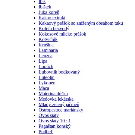
Ibiš
Ibištek
Juka koreň
Kakao extrakt
Kakaový prášok so zníženým obsahom tuku
Kofeín bezvodý
Kokosové mlieko prášok
Kotvičník
Krušina
Laminaria
Leuzea
Lipa
Lopúch
Ľubovník bodkovaný
Luteolin
Lykopén
Maca
Materina dúška
Medovka lekárska
Mladý zelený jačmeň
Ostropestrec mariánsky
Ovos siaty
Ovos siaty 10 : 1
Pagaštan konský
Podbeľ