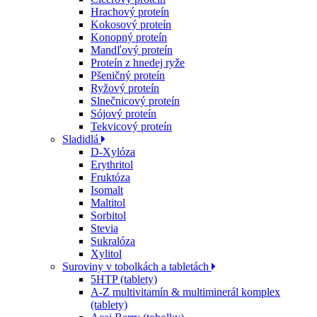
Hrachový proteín
Kokosový proteín
Konopný proteín
Mandľový proteín
Proteín z hnedej ryže
Pšeničný proteín
Ryžový proteín
Slnečnicový proteín
Sójový proteín
Tekvicový proteín
Sladidlá
D-Xylóza
Erythritol
Fruktóza
Isomalt
Maltitol
Sorbitol
Stevia
Sukralóza
Xylitol
Suroviny v tobolkách a tabletách
5HTP (tablety)
A-Z multivitamín & multiminerál komplex
(tablety)