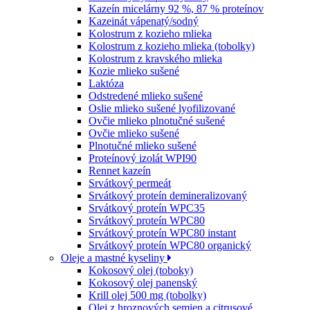
Kazeín micelárny 92 %, 87 % proteínov
Kazeinát vápenatý/sodný
Kolostrum z kozieho mlieka
Kolostrum z kozieho mlieka (tobolky)
Kolostrum z kravského mlieka
Kozie mlieko sušené
Laktóza
Odstredené mlieko sušené
Oslie mlieko sušené lyofilizované
Ovčie mlieko plnotučné sušené
Ovčie mlieko sušené
Plnotučné mlieko sušené
Proteínový izolát WPI90
Rennet kazeín
Srvátkový permeát
Srvátkový proteín demineralizovaný
Srvátkový proteín WPC35
Srvátkový proteín WPC80
Srvátkový proteín WPC80 instant
Srvátkový proteín WPC80 organický
Oleje a mastné kyseliny
Kokosový olej (toboky)
Kokosový olej panenský
Krill olej 500 mg (tobolky)
Olej z hroznových semien a citrusové