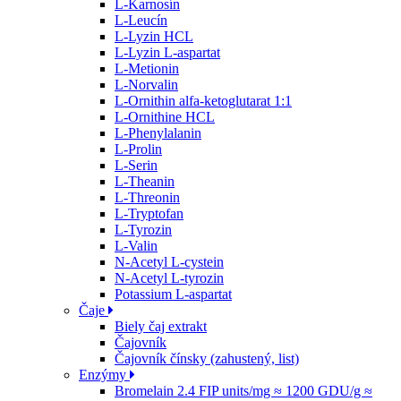
L-Karnosín
L-Leucín
L-Lyzin HCL
L-Lyzin L-aspartat
L-Metionin
L-Norvalin
L-Ornithin alfa-ketoglutarat 1:1
L-Ornithine HCL
L-Phenylalanin
L-Prolin
L-Serin
L-Theanin
L-Threonin
L-Tryptofan
L-Tyrozin
L-Valin
N-Acetyl L-cystein
N-Acetyl L-tyrozin
Potassium L-aspartat
Čaje
Biely čaj extrakt
Čajovník
Čajovník čínsky (zahustený, list)
Enzýmy
Bromelain 2.4 FIP units/mg ≈ 1200 GDU/g ≈