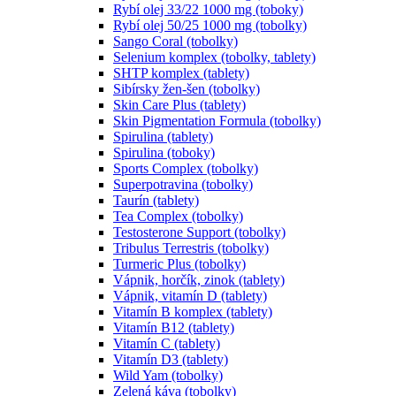
Rybí olej 33/22 1000 mg (toboky)
Rybí olej 50/25 1000 mg (tobolky)
Sango Coral (tobolky)
Selenium komplex (tobolky, tablety)
SHTP komplex (tablety)
Sibírsky žen-šen (tobolky)
Skin Care Plus (tablety)
Skin Pigmentation Formula (tobolky)
Spirulina (tablety)
Spirulina (toboky)
Sports Complex (tobolky)
Superpotravina (tobolky)
Taurín (tablety)
Tea Complex (tobolky)
Testosterone Support (tobolky)
Tribulus Terrestris (tobolky)
Turmeric Plus (tobolky)
Vápnik, horčík, zinok (tablety)
Vápnik, vitamín D (tablety)
Vitamín B komplex (tablety)
Vitamín B12 (tablety)
Vitamín C (tablety)
Vitamín D3 (tablety)
Wild Yam (tobolky)
Zelená káva (tobolky)