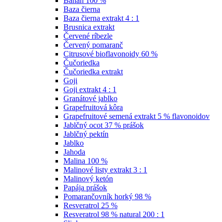
Banán 100 %
Baza čierna
Baza čierna extrakt 4 : 1
Brusnica extrakt
Červené ríbezle
Červený pomaranč
Citrusové bioflavonoidy 60 %
Čučoriedka
Čučoriedka extrakt
Goji
Goji extrakt 4 : 1
Granátové jablko
Grapefruitová kôra
Grapefruitové semená extrakt 5 % flavonoidov
Jablčný ocot 37 % prášok
Jablčný pektín
Jablko
Jahoda
Malina 100 %
Malinové listy extrakt 3 : 1
Malinový ketón
Papája prášok
Pomarančovník horký 98 %
Resveratrol 25 %
Resveratrol 98 % natural 200 : 1