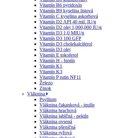
Vitamín B6 pyridoxín
Vitamín B9 kyselina listová
Vitamín C kyselina askorbová
Vitamín D2 API 40 mil. IU/g
Vitamín D2 olej 1,000,000 IU/g
Vitamín D3 1,0 MIU/g
Vitamín D3 100 GFP
Vitamín D3 cholekalciferol
Vitamín D3 olej
Vitamín E tokoferol
Vitamín H - biotín
Vitamín K1
Vitamín K3
Vitamín P rutin NF11
Železo
Zinok
Vláknina
Psyllium
Vláknina čakanková - inulín
Vláknina hrachová
Vláknina jablčná - pektín
Vláknina ovsená
Vláknina pšeničná
Vláknina ryžová