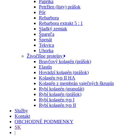
Paprika
Petržlen (listy) prášok
Pór
Rebarbora
Rebarbora extrakt 5 : 1
Sladký zemiak
Špargľa
Špenát
Tekvica
Uhorka
Živočíšne proteíny
Bravčový kolagén (prášok)
Elastín
Hovädzí kolagén (prášok)
Kolagén typ II HA
Kolagén z membrán vaječných škrupín
Rybí kolagén (granulát)
Rybí kolagén (prášok)
Rybí kolagén typ I
Rybí kolagén typ II
Služby
Kontakt
OBCHODNÉ PODMIENKY
SK
|