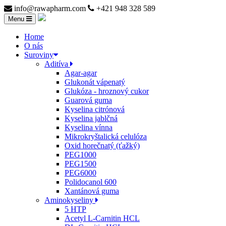
info@rawapharm.com
+421 948 328 589
Toggle
Menu
navigation
Home
O nás
Suroviny
Aditíva
Agar-agar
Glukonát vápenatý
Glukóza - hroznový cukor
Guarová guma
Kyselina citrónová
Kyselina jablčná
Kyselina vínna
Mikrokryštalická celulóza
Oxid horečnatý (ťažký)
PEG1000
PEG1500
PEG6000
Polidocanol 600
Xantánová guma
Aminokyseliny
5 HTP
Acetyl L-Carnitin HCL