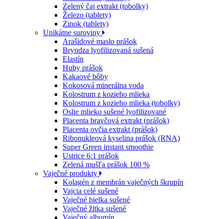
Zelený čaj extrakt (tobolky)
Železo (tablety)
Zinok (tablety)
Unikátne suroviny
Arašidové maslo prášok
Bryndza lyofilizovaná sušená
Elastín
Huby prášok
Kakaové bôby
Kokosová minerálna voda
Kolostrum z kozieho mlieka
Kolostrum z kozieho mlieka (tobolky)
Oslie mlieko sušené lyofilizované
Placenta bravčová extrakt (prášok)
Placenta ovčia extrakt (prášok)
Ribonukleová kyselina prášok (RNA)
Super Green instant smoothie
Ustrice 6:1 prášok
Zelená mušľa prášok 100 %
Vaječné produkty
Kolagén z membrán vaječných škrupín
Vajcia celé sušené
Vaječné bielka sušené
Vaječné žltka sušené
Vaječný albumín