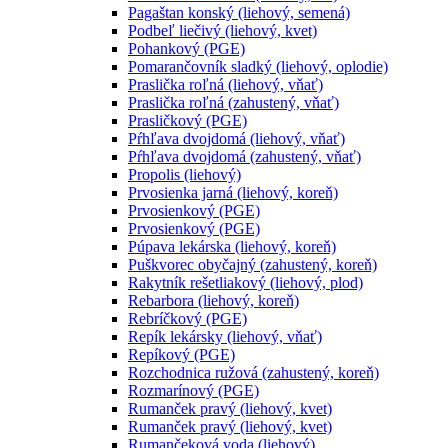
Pagaštan konský (liehový, semená)
Podbeľ liečivý (liehový, kvet)
Pohankový (PGE)
Pomarančovník sladký (liehový, oplodie)
Praslička roľná (liehový, vňať)
Praslička roľná (zahustený, vňať)
Prasličkový (PGE)
Pŕhľava dvojdomá (liehový, vňať)
Pŕhľava dvojdomá (zahustený, vňať)
Propolis (liehový)
Prvosienka jarná (liehový, koreň)
Prvosienkový (PGE)
Prvosienkový (PGE)
Púpava lekárska (liehový, koreň)
Puškvorec obyčajný (zahustený, koreň)
Rakytník rešetliakový (liehový, plod)
Rebarbora (liehový, koreň)
Rebríčkový (PGE)
Repík lekársky (liehový, vňať)
Repíkový (PGE)
Rozchodnica ružová (zahustený, koreň)
Rozmarínový (PGE)
Rumanček pravý (liehový, kvet)
Rumanček pravý (liehový, kvet)
Rumančeková voda (liehový)