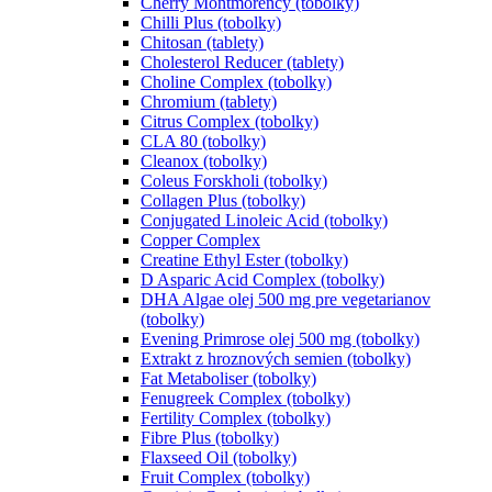
Cherry Montmorency (tobolky)
Chilli Plus (tobolky)
Chitosan (tablety)
Cholesterol Reducer (tablety)
Choline Complex (tobolky)
Chromium (tablety)
Citrus Complex (tobolky)
CLA 80 (tobolky)
Cleanox (tobolky)
Coleus Forskholi (tobolky)
Collagen Plus (tobolky)
Conjugated Linoleic Acid (tobolky)
Copper Complex
Creatine Ethyl Ester (tobolky)
D Asparic Acid Complex (tobolky)
DHA Algae olej 500 mg pre vegetarianov
(tobolky)
Evening Primrose olej 500 mg (tobolky)
Extrakt z hroznových semien (tobolky)
Fat Metaboliser (tobolky)
Fenugreek Complex (tobolky)
Fertility Complex (tobolky)
Fibre Plus (tobolky)
Flaxseed Oil (tobolky)
Fruit Complex (tobolky)