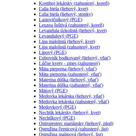
Kostihoj lekársky (zahustený, koreň)
Ľalia biela (liehový, kvet)
Ľalia biela (liehový, stonky)
Lastovičníkový (PGE)
Leuzea šuštivá (zahustený, koreň)
Levandula úzkolistá (liehový, kvet)
Levandulový (PGE)
Lipa malolistá (liehový, kvet)
Lipa malolistá (zahustený, kvet)
Lipový (PGE)
Ľubovník bodkovaný (liehový, vňať)
Lúčne kvety - zmes (zahustený)
Mäta pieporna (liehový, vňať)
Mäta pieporna (zahustený, vňať)
Materina dúška (liehový, vňať)
Materina dúška (zahustený, vňať)
Mätový (PGE)
Medovka lekárska (liehový, vňať)
Medovka lekárska (zahustený, vňať)
Medovkový (PGE)
Nechtík lekársky (liehový, kvet)
Nechtíkový (PGE)
Ostropestrec mariánsky (liehový, plod)
Ostružina černicová (zahustený, list)
Ostružina malinová (liehový, list)