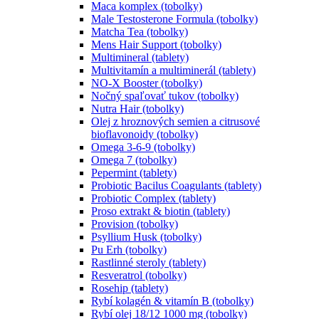
Maca komplex (tobolky)
Male Testosterone Formula (tobolky)
Matcha Tea (tobolky)
Mens Hair Support (tobolky)
Multimineral (tablety)
Multivitamín a multiminerál (tablety)
NO-X Booster (tobolky)
Nočný spaľovať tukov (tobolky)
Nutra Hair (tobolky)
Olej z hroznových semien a citrusové
bioflavonoidy (tobolky)
Omega 3-6-9 (tobolky)
Omega 7 (tobolky)
Pepermint (tablety)
Probiotic Bacilus Coagulants (tablety)
Probiotic Complex (tablety)
Proso extrakt & biotin (tablety)
Provision (tobolky)
Psyllium Husk (tobolky)
Pu Erh (tobolky)
Rastlinné steroly (tablety)
Resveratrol (tobolky)
Rosehip (tablety)
Rybí kolagén & vitamín B (tobolky)
Rybí olej 18/12 1000 mg (tobolky)