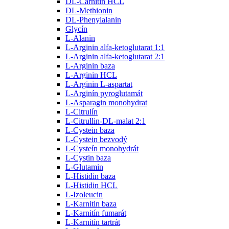
DL-Carnitin HCL
DL-Methionin
DL-Phenylalanin
Glycín
L-Alanin
L-Arginin alfa-ketoglutarat 1:1
L-Arginin alfa-ketoglutarat 2:1
L-Arginin baza
L-Arginin HCL
L-Arginin L-aspartat
L-Arginín pyroglutamát
L-Asparagin monohydrat
L-Citrulín
L-Citrullin-DL-malat 2:1
L-Cystein baza
L-Cystein bezvodý
L-Cysteín monohydrát
L-Cystin baza
L-Glutamin
L-Histidin baza
L-Histidin HCL
L-Izoleucin
L-Karnitin baza
L-Karnitín fumarát
L-Karnitín tartrát