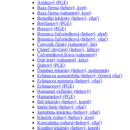
Arnikový (PGE)
Baza čierna (liehový, kvet)
Baza čierna (zahustený, kvet)
Benedikt lekársky (liehový, vňať)
Brečtanový (PGE)
Brezový (PGE)
Brusnica čučoriedková (liehový, plod)
Brusnica čučoriedková (liehový, vňať)
Čajovník čínsky (zahustený, list)
Chmeľ obyčajný (liehový, šištice)
Čučoriedková šťava (zahustený)
Dub letný (zahustený, kôra)
Dubový (PGE)
Ďumbier lekársky (liehový, podzemok)
Echinacea augustofolia (liehový, čerstvá vňať)
Echinacea purpurea (liehový, vňať)
Echinaceový (PGE)
Hamamel viržínsky (liehový)
Hamamelový (PGE)
Ibiš lekársky (liehový, koreň)
Imelo biele (liehový, vňať)
Jastrabina lekárska (liehový, vňať)
Klinček voňavý (liehový, kvet)
Konvalinka voňavá (liehový, vňať)
Kostihoj lekársky (liehový, koreň)