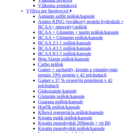
Vláknina slivková
Vláknina zemiaková
Výživa pre športovcov
Agmatin sulfát prášok/kapsule
Amino KING (srvátkový proteín hydrolizát +
BCAA+ mineraly) prášok
BCAA + Glutamin + taurin prášok/kapsule
BCAA + Glutamin prášok/kapsule
BCAA 2:1:1 prášok/kapsule
BCAA 4:1:1 prášok/kapsule
BCAA 8:1:1 prášok/kapsule
Beta Alanin prášok/kapsule
Carbo prášok
Gainer + sacharidy, kreatin a vitamíny/min
premix 19% protein v 42 príchutiach
Gainer s 37 % ovseným proteínom v 42
príchutiach
Glukozamin kapsule
Glutamin prášok/kapsule
Guarana prášok/kapsule
Horčík prášok/kapsule
Kĺbová regenerácia prášok/kapsule
Kreatin malát prášok/kapsule
Kreatín monohydrát 200mesh + vit B6
Kreatin monohydrát prášok/kapsule