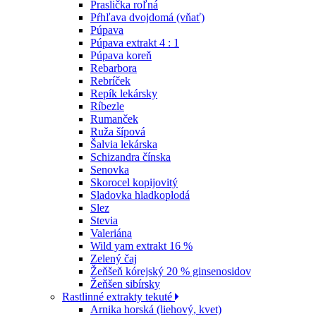
Praslička roľná
Pŕhľava dvojdomá (vňať)
Púpava
Púpava extrakt 4 : 1
Púpava koreň
Rebarbora
Rebríček
Repík lekársky
Ríbezle
Rumanček
Ruža šípová
Šalvia lekárska
Schizandra čínska
Senovka
Skorocel kopijovitý
Sladovka hladkoplodá
Slez
Stevia
Valeriána
Wild yam extrakt 16 %
Zelený čaj
Žeňšeň kórejský 20 % ginsenosidov
Žeňšen sibírsky
Rastlinné extrakty tekuté
Arnika horská (liehový, kvet)