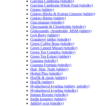
Garcinia Cambogia (tobolky)
Garcinia Cambogia Whole Fruit (tobolky)
Ginger (tablety)
Ginkgo Biloba & Korean Ginseng (tablety)
Ginkgo Biloba (tablety)
Glucomanan (tobolky)
Glucosamin & Chondroitin (tobolky)
Glukozamín, chondroitín, MSM (tablety)
Goji Berry (tablety)
Granátové jablko (tobolky)
Green Coffee Bean (tobolky)
Green Lipped Mussel (tobolky)
Green Tea Complex (tobolky)
Green Tea Extract (tablety)
Guarana (tobolky)
Guarana Formula (tobolky)
Hair, Skin, Nails (tablety)
Herbal Plus (tobolky)
Horčík & zinok (tablety)
Horčík (tablety)
Hyalurónová kyselina (tablety, tobolky)
Hyalurónová kyselina (tobolky)
Immun Booster (tobolky)
Inulín komplex (tablety)
Jablčný ocot (tobolky)