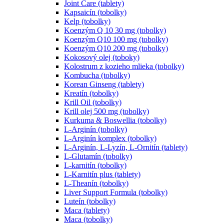
Joint Care (tablety)
Kapsaicín (tobolky)
Kelp (tobolky)
Koenzým Q 10 30 mg (tobolky)
Koenzým Q10 100 mg (tobolky)
Koenzým Q10 200 mg (tobolky)
Kokosový olej (toboky)
Kolostrum z kozieho mlieka (tobolky)
Kombucha (tobolky)
Korean Ginseng (tablety)
Kreatín (tobolky)
Krill Oil (tobolky)
Krill olej 500 mg (tobolky)
Kurkuma & Boswellia (tobolky)
L-Arginín (tobolky)
L-Arginín komplex (tobolky)
L-Arginín, L-Lyzín, L-Ornitín (tablety)
L-Glutamín (tobolky)
L-karnitín (tobolky)
L-Karnitín plus (tablety)
L-Theanín (tobolky)
Liver Support Formula (tobolky)
Luteín (tobolky)
Maca (tablety)
Maca (tobolky)