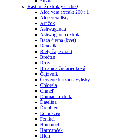
Slivka
Rastlinné extrakty suché
Aloe vera extrakt 200 : 1
Aloe vera listy
Artičok
Ashwaganda
Ashwaganda extrakt
Baza čierna (kvet)
Benedikt
Biely čaj extrakt
Brečtan
Breza
Brusnica čučoriedková
Čajovník
Červené hrozno - výlisky
Chlorela
Chmeľ
Damiana extrakt
Ďatelina
Ďumbier
Echinacea
Fenikel
Hamamel
Harmanček
Hloh