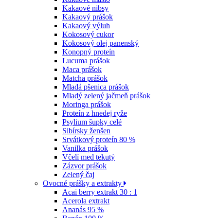
Kakaové nibsy
Kakaový prášok
Kakaový výluh
Kokosový cukor
Kokosový olej panenský
Konopný proteín
Lucuma prášok
Maca prášok
Matcha prášok
Mladá pšenica prášok
Mladý zelený jačmeň prášok
Moringa prášok
Proteín z hnedej ryže
Psylium šupky celé
Sibírsky ženšen
Srvátkový proteín 80 %
Vanilka prášok
Včelí med tekutý
Zázvor prášok
Zelený čaj
Ovocné prášky a extrakty
Acai berry extrakt 30 : 1
Acerola extrakt
Ananás 95 %