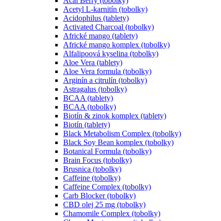
Acai Berry (tobolky)
Acetyl L-karnitín (tobolky)
Acidophilus (tablety)
Activated Charcoal (tobolky)
Africké mango (tablety)
Africké mango komplex (tobolky)
Alfalipoová kyselina (tobolky)
Aloe Vera (tablety)
Aloe Vera formula (tobolky)
Arginín a citrulín (tobolky)
Astragalus (tobolky)
BCAA (tablety)
BCAA (tobolky)
Biotín & zinok komplex (tablety)
Biotín (tablety)
Black Metabolism Complex (tobolky)
Black Soy Bean komplex (tobolky)
Botanical Formula (tobolky)
Brain Focus (tobolky)
Brusnica (tobolky)
Caffeine (tobolky)
Caffeine Complex (tobolky)
Carb Blocker (tobolky)
CBD olej 25 mg (tobolky)
Chamomile Complex (tobolky)