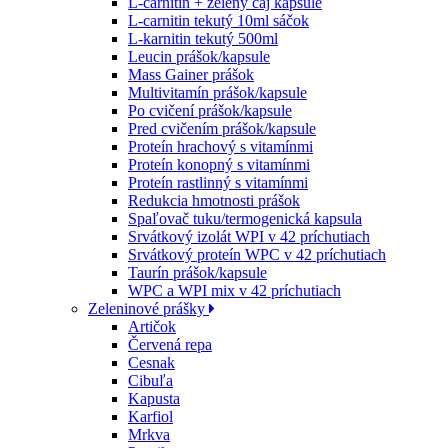
L-carnitin + zelený čaj kapsule
L-carnitin tekutý 10ml sáčok
L-karnitin tekutý 500ml
Leucin prášok/kapsule
Mass Gainer prášok
Multivitamín prášok/kapsule
Po cvičení prášok/kapsule
Pred cvičením prášok/kapsule
Proteín hrachový s vitamínmi
Proteín konopný s vitamínmi
Proteín rastlinný s vitamínmi
Redukcia hmotnosti prášok
Spaľovač tuku/termogenická kapsula
Srvátkový izolát WPI v 42 príchutiach
Srvátkový proteín WPC v 42 príchutiach
Taurín prášok/kapsule
WPC a WPI mix v 42 príchutiach
Zeleninové prášky
Artičok
Červená repa
Cesnak
Cibuľa
Kapusta
Karfiol
Mrkva