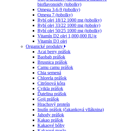
bioflavonoidy (tobolky)
Omega 3-6-9 (tobolky)
Omega 7 (tobolky)
Rybí olej 18/12 1000 mg (tobolky)
Rybí olej 33/22 1000 mg (toboky)
Rybí olej 50/25 1000 mg (tobolky)
Vitamín D2 olej 1,000,000 IU/g
Vitamín D3 olej
Organické produkty
Acai berry prášok
Baobab prášok
Brusnica prášok
Camu camu prášok
Chia semená
Chlorela prášok
Citrónová kôra
Cvikla prášok
Ďatelina prášok
Goji prášok
Hrachový proteín
Inulín prášok (čakanková vlláknina)
Jahody prášok
Kakao prášok
Kakaové bôby
Kakaové maslo