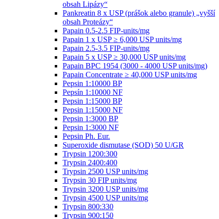
obsah Lipázy“
Pankreatin 8 x USP (prášok alebo granule) „vyšší
obsah Proteázy“
Papain 0.5-2.5 FIP-units/mg
Papain 1 x USP ≥ 6,000 USP units/mg
Papain 2.5-3.5 FIP-units/mg
Papain 5 x USP ≥ 30,000 USP units/mg
Papain BPC 1954 (3000 - 4000 USP units/mg)
Papain Concentrate ≥ 40,000 USP units/mg
Pepsin 1:10000 BP
Pepsín 1:10000 NF
Pepsin 1:15000 BP
Pepsin 1:15000 NF
Pepsin 1:3000 BP
Pepsin 1:3000 NF
Pepsin Ph. Eur.
Superoxide dismutase (SOD) 50 U/GR
Trypsin 1200:300
Trypsin 2400:400
Trypsin 2500 USP units/mg
Trypsin 30 FIP units/mg
Trypsin 3200 USP units/mg
Trypsin 4500 USP units/mg
Trypsin 800:330
Trypsin 900:150