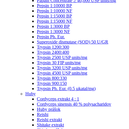
Papain Concentrate ≥ 40,000 USP units/mg
Pepsin 1:10000 BP
Pepsín 1:10000 NF
Pepsin 1:15000 BP
Pepsin 1:15000 NF
Pepsin 1:3000 BP
Pepsin 1:3000 NF
Pepsin Ph. Eur.
Superoxide dismutase (SOD) 50 U/GR
Trypsin 1200:300
Trypsin 2400:400
Trypsin 2500 USP units/mg
Trypsin 30 FIP units/mg
Trypsin 3200 USP units/mg
Trypsin 4500 USP units/mg
Trypsin 800:330
Trypsin 900:150
Trypsin Ph. Eur. (0.5 µkatal/mg)
Huby
Cordyceps extrakt 4 : 1
Cordyceps sinensis 40 % polysacharidov
Huby prášok
Reishi
Reishi extrakt
Shitake extrakt