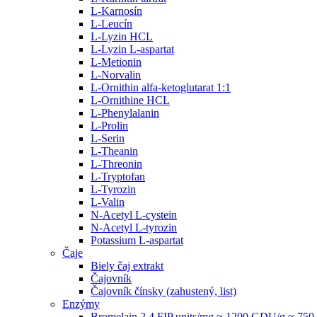
L-Karnosín
L-Leucín
L-Lyzin HCL
L-Lyzin L-aspartat
L-Metionin
L-Norvalin
L-Ornithin alfa-ketoglutarat 1:1
L-Ornithine HCL
L-Phenylalanin
L-Prolin
L-Serin
L-Theanin
L-Threonin
L-Tryptofan
L-Tyrozin
L-Valin
N-Acetyl L-cystein
N-Acetyl L-tyrozin
Potassium L-aspartat
Čaje
Biely čaj extrakt
Čajovník
Čajovník čínsky (zahustený, list)
Enzýmy
Bromelain 2.4 FIP units/mg ≈ 1200 GDU/g ≈ 7