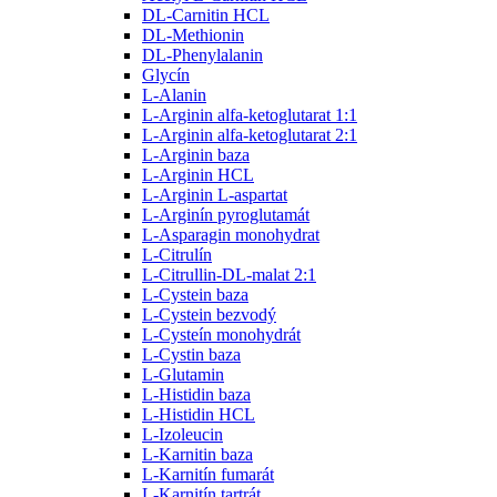
DL-Carnitin HCL
DL-Methionin
DL-Phenylalanin
Glycín
L-Alanin
L-Arginin alfa-ketoglutarat 1:1
L-Arginin alfa-ketoglutarat 2:1
L-Arginin baza
L-Arginin HCL
L-Arginin L-aspartat
L-Arginín pyroglutamát
L-Asparagin monohydrat
L-Citrulín
L-Citrullin-DL-malat 2:1
L-Cystein baza
L-Cystein bezvodý
L-Cysteín monohydrát
L-Cystin baza
L-Glutamin
L-Histidin baza
L-Histidin HCL
L-Izoleucin
L-Karnitin baza
L-Karnitín fumarát
L-Karnitín tartrát