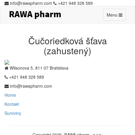
info@rawapharm.com
+421 948 328 589
Toggle
Menu
navigation
Čučoriedková šťava
(zahustený)
Wilsonova 5, 811 07 Bratislava
+421 948 328 589
info@rawapharm.com
Home
Kontakt
Suroviny
Copyright 2026. RAWA pharm., s.r.o.