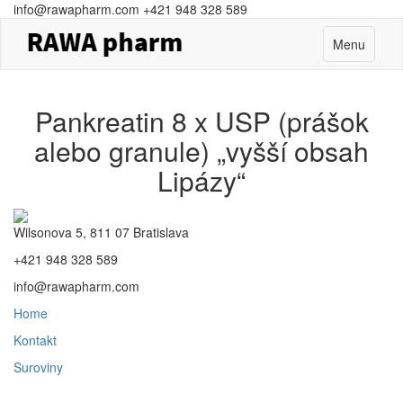
info@rawapharm.com
+421 948 328 589
Toggle
Menu
navigation
Pankreatin 8 x USP (prášok
alebo granule) „vyšší obsah
Lipázy“
Wilsonova 5, 811 07 Bratislava
+421 948 328 589
info@rawapharm.com
Home
Kontakt
Suroviny