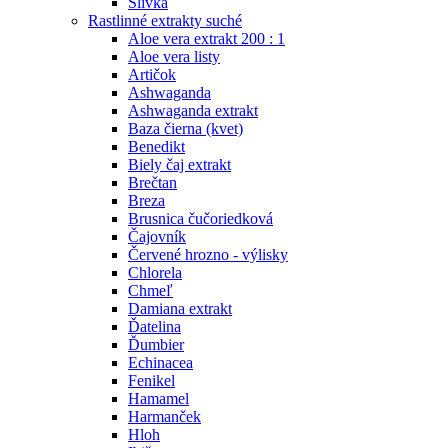
Slivka
Rastlinné extrakty suché
Aloe vera extrakt 200 : 1
Aloe vera listy
Artičok
Ashwaganda
Ashwaganda extrakt
Baza čierna (kvet)
Benedikt
Biely čaj extrakt
Brečtan
Breza
Brusnica čučoriedková
Čajovník
Červené hrozno - výlisky
Chlorela
Chmeľ
Damiana extrakt
Ďatelina
Ďumbier
Echinacea
Fenikel
Hamamel
Harmanček
Hloh