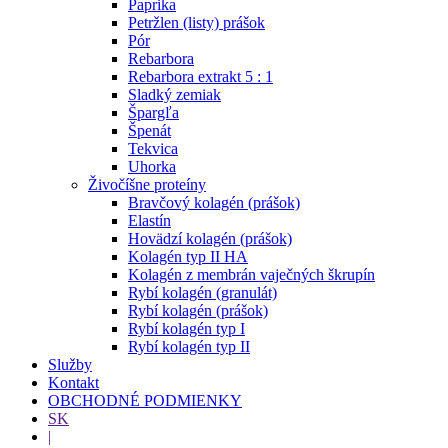
Paprika
Petržlen (listy) prášok
Pór
Rebarbora
Rebarbora extrakt 5 : 1
Sladký zemiak
Špargľa
Špenát
Tekvica
Uhorka
Živočíšne proteíny
Bravčový kolagén (prášok)
Elastín
Hovädzí kolagén (prášok)
Kolagén typ II HA
Kolagén z membrán vaječných škrupín
Rybí kolagén (granulát)
Rybí kolagén (prášok)
Rybí kolagén typ I
Rybí kolagén typ II
Služby
Kontakt
OBCHODNÉ PODMIENKY
SK
|