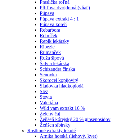
Praslička roľná
Pŕhľava dvojdomá (vňať)
Púpava
Púpava extrakt 4 : 1
Púpava koreň
Rebarbora
Rebríček
Repík lekársky
Ríbezle
Rumanček
Ruža šípová
Šalvia lekárska
Schizandra čínska
Senovka
Skorocel kopijovitý
Sladovka hladkoplodá
Slez
Stevia
Valeriána
Wild yam extrakt 16 %
Zelený čaj
Žeňšeň kórejský 20 % ginsenosidov
Žeňšen sibírsky
Rastlinné extrakty tekuté
Arnika horská (liehový, kvet)