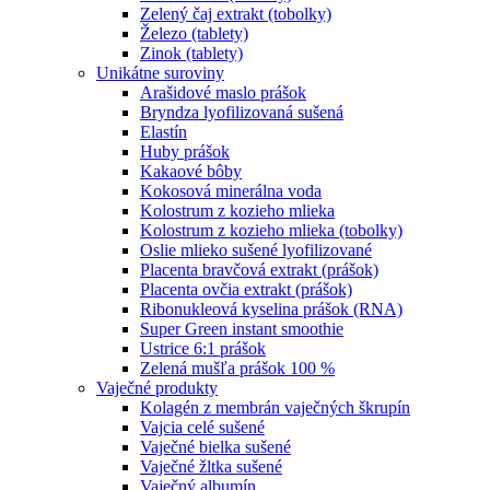
Zelený čaj extrakt (tobolky)
Železo (tablety)
Zinok (tablety)
Unikátne suroviny
Arašidové maslo prášok
Bryndza lyofilizovaná sušená
Elastín
Huby prášok
Kakaové bôby
Kokosová minerálna voda
Kolostrum z kozieho mlieka
Kolostrum z kozieho mlieka (tobolky)
Oslie mlieko sušené lyofilizované
Placenta bravčová extrakt (prášok)
Placenta ovčia extrakt (prášok)
Ribonukleová kyselina prášok (RNA)
Super Green instant smoothie
Ustrice 6:1 prášok
Zelená mušľa prášok 100 %
Vaječné produkty
Kolagén z membrán vaječných škrupín
Vajcia celé sušené
Vaječné bielka sušené
Vaječné žltka sušené
Vaječný albumín