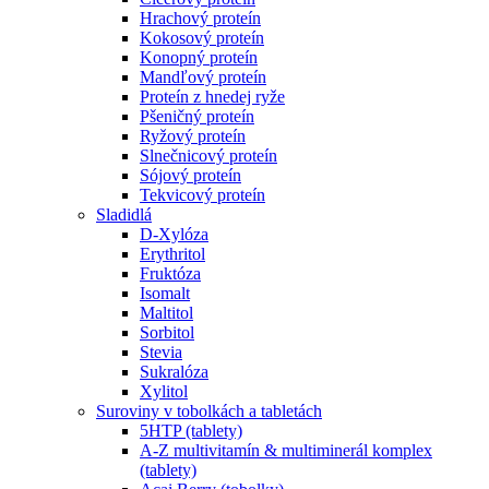
Hrachový proteín
Kokosový proteín
Konopný proteín
Mandľový proteín
Proteín z hnedej ryže
Pšeničný proteín
Ryžový proteín
Slnečnicový proteín
Sójový proteín
Tekvicový proteín
Sladidlá
D-Xylóza
Erythritol
Fruktóza
Isomalt
Maltitol
Sorbitol
Stevia
Sukralóza
Xylitol
Suroviny v tobolkách a tabletách
5HTP (tablety)
A-Z multivitamín & multiminerál komplex
(tablety)