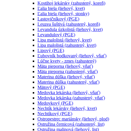
Kostihoj lekársky (zahustený, koreň)
Ľalia biela (liehový, kvet)
Ľalia biela (liehový, stonky)
Lastovičníkový (PGE)
Leuzea šuštivá (zahustený, koreň)
Levandula úzkolistá (liehový, kvet)
Levandulový (PGE)
Lipa malolistá (liehový, kvet)
Lipa malolistá (zahustený, kvet)
Lipový (PGE)
Ľubovník bodkovaný (liehový, vňať)
Lúčne kvety - zmes (zahustený)
Mäta pieporna (liehový, vňať)
Mäta pieporna (zahustený, vňať)
Materina dúška (liehový, vňať)
Materina dúška (zahustený, vňať)
Mätový (PGE)
Medovka lekárska (liehový, vňať)
Medovka lekárska (zahustený, vňať)
Medovkový (PGE)
Nechtík lekársky (liehový, kvet)
Nechtíkový (PGE)
Ostropestrec mariánsky (liehový, plod)
Ostružina černicová (zahustený, list)
Ostružina malinová (liehový, list)