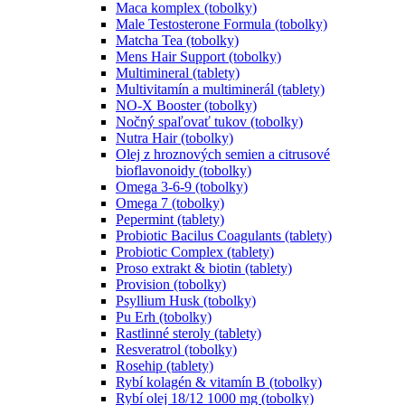
Maca komplex (tobolky)
Male Testosterone Formula (tobolky)
Matcha Tea (tobolky)
Mens Hair Support (tobolky)
Multimineral (tablety)
Multivitamín a multiminerál (tablety)
NO-X Booster (tobolky)
Nočný spaľovať tukov (tobolky)
Nutra Hair (tobolky)
Olej z hroznových semien a citrusové
bioflavonoidy (tobolky)
Omega 3-6-9 (tobolky)
Omega 7 (tobolky)
Pepermint (tablety)
Probiotic Bacilus Coagulants (tablety)
Probiotic Complex (tablety)
Proso extrakt & biotin (tablety)
Provision (tobolky)
Psyllium Husk (tobolky)
Pu Erh (tobolky)
Rastlinné steroly (tablety)
Resveratrol (tobolky)
Rosehip (tablety)
Rybí kolagén & vitamín B (tobolky)
Rybí olej 18/12 1000 mg (tobolky)