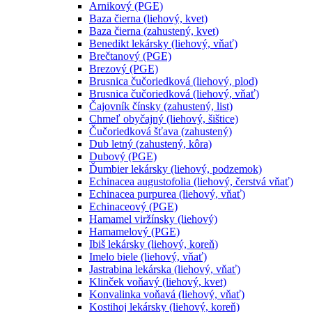
Arnikový (PGE)
Baza čierna (liehový, kvet)
Baza čierna (zahustený, kvet)
Benedikt lekársky (liehový, vňať)
Brečtanový (PGE)
Brezový (PGE)
Brusnica čučoriedková (liehový, plod)
Brusnica čučoriedková (liehový, vňať)
Čajovník čínsky (zahustený, list)
Chmeľ obyčajný (liehový, šištice)
Čučoriedková šťava (zahustený)
Dub letný (zahustený, kôra)
Dubový (PGE)
Ďumbier lekársky (liehový, podzemok)
Echinacea augustofolia (liehový, čerstvá vňať)
Echinacea purpurea (liehový, vňať)
Echinaceový (PGE)
Hamamel viržínsky (liehový)
Hamamelový (PGE)
Ibiš lekársky (liehový, koreň)
Imelo biele (liehový, vňať)
Jastrabina lekárska (liehový, vňať)
Klinček voňavý (liehový, kvet)
Konvalinka voňavá (liehový, vňať)
Kostihoj lekársky (liehový, koreň)