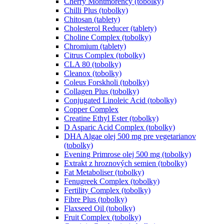
Cherry Montmorency (tobolky)
Chilli Plus (tobolky)
Chitosan (tablety)
Cholesterol Reducer (tablety)
Choline Complex (tobolky)
Chromium (tablety)
Citrus Complex (tobolky)
CLA 80 (tobolky)
Cleanox (tobolky)
Coleus Forskholi (tobolky)
Collagen Plus (tobolky)
Conjugated Linoleic Acid (tobolky)
Copper Complex
Creatine Ethyl Ester (tobolky)
D Asparic Acid Complex (tobolky)
DHA Algae olej 500 mg pre vegetarianov
(tobolky)
Evening Primrose olej 500 mg (tobolky)
Extrakt z hroznových semien (tobolky)
Fat Metaboliser (tobolky)
Fenugreek Complex (tobolky)
Fertility Complex (tobolky)
Fibre Plus (tobolky)
Flaxseed Oil (tobolky)
Fruit Complex (tobolky)