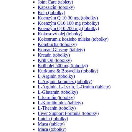
Joint Care (tablety)
Kapsaicín (tobolky)
Kelp (tobolky)
Koenzým Q 10 30 mg (tobolky)
Koenzým Q10 100 mg (tobolky)
Koenzým Q10 200 mg (tobolky)
Kokosový olej (toboky)
Kolostrum z kozieho mlieka (tobolky)
Kombucha (tobolky)
Korean Ginseng (tablety)
Kreatín (tobolky)
Krill Oil (tobolky)
Krill olej 500 mg (tobolky)
Kurkuma & Boswellia (tobolky)
L-Arginín (tobolky)
L-Arginín komplex (tobolky)
L-Arginín, L-Lyzín, L-Ornitín (tablety)
L-Glutamín (tobolky)
L-karnitín (tobolky)
L-Karnitín plus (tablety)
L-Theanín (tobolky)
Liver Support Formula (tobolky)
Luteín (tobolky)
Maca (tablety)
Maca (tobolky)