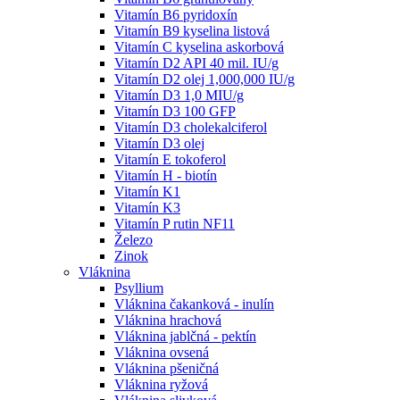
Vitamín B6 pyridoxín
Vitamín B9 kyselina listová
Vitamín C kyselina askorbová
Vitamín D2 API 40 mil. IU/g
Vitamín D2 olej 1,000,000 IU/g
Vitamín D3 1,0 MIU/g
Vitamín D3 100 GFP
Vitamín D3 cholekalciferol
Vitamín D3 olej
Vitamín E tokoferol
Vitamín H - biotín
Vitamín K1
Vitamín K3
Vitamín P rutin NF11
Železo
Zinok
Vláknina
Psyllium
Vláknina čakanková - inulín
Vláknina hrachová
Vláknina jablčná - pektín
Vláknina ovsená
Vláknina pšeničná
Vláknina ryžová