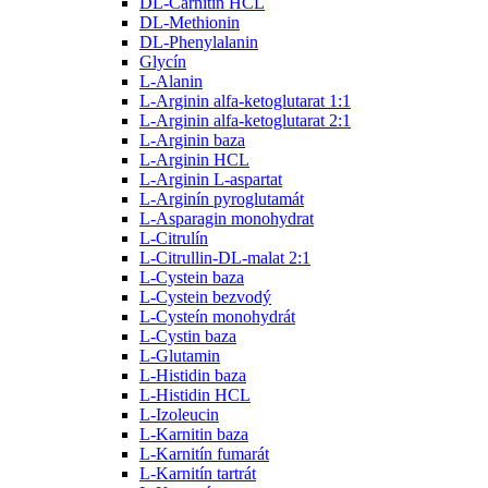
DL-Carnitin HCL
DL-Methionin
DL-Phenylalanin
Glycín
L-Alanin
L-Arginin alfa-ketoglutarat 1:1
L-Arginin alfa-ketoglutarat 2:1
L-Arginin baza
L-Arginin HCL
L-Arginin L-aspartat
L-Arginín pyroglutamát
L-Asparagin monohydrat
L-Citrulín
L-Citrullin-DL-malat 2:1
L-Cystein baza
L-Cystein bezvodý
L-Cysteín monohydrát
L-Cystin baza
L-Glutamin
L-Histidin baza
L-Histidin HCL
L-Izoleucin
L-Karnitin baza
L-Karnitín fumarát
L-Karnitín tartrát