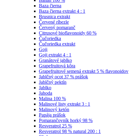
Banán 100 %
Baza čierna
Baza čierna extrakt 4 : 1
Brusnica extrakt
Červené ríbezle
Červený pomaranč
Citrusové bioflavonoidy 60 %
Čučoriedka
Čučoriedka extrakt
Goji
Goji extrakt 4 : 1
Granátové jablko
Grapefruitová kôra
Grapefruitové semená extrakt 5 % flavonoidov
Jablčný ocot 37 % prášok
Jablčný pektín
Jablko
Jahoda
Malina 100 %
Malinové listy extrakt 3 : 1
Malinový ketón
Papája prášok
Pomarančovník horký 98 %
Resveratrol 25 %
Resveratrol 98 % natural 200 : 1