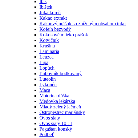
Ibiš
Ibištek
Juka koreň
Kakao extrakt
Kakaový prášok so zníženým obsahom tuku
Kofeín bezvodý
Kokosové mlieko prášok
Kotvičník
Krušina
Laminaria
Leuzea
Lipa
Lopúch
Ľubovník bodkovaný
Luteolin
Lykopén
Maca
Materina dúška
Medovka lekárska
Mladý zelený jačmeň
Ostropestrec mariánsky
Ovos siaty
Ovos siaty 10 : 1
Pagaštan konský
Podbeľ