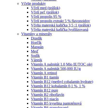
Včelie produkty
Včelí med (prášok)
Včelí peľ (prášok)
Včelí propolis 95 %
Včelí propolis extrakt 5 % flavonoidov
Včelia materská kašička 3,5 :1 (prášok)
Včelia materská kašička lyofilizovaná
Vitamíny a minerály
Draslík
Horčík
Mangán
Meď
Sodík
Vápnik
Vitamín A palmitát 1.0 Mio IE/TOC olej
Vitamín A palmitát 500,000 IU/g
Vitamín A retinol
Vitamín B1 tiamín
Vitamín B12 (methyl cobalamin hydrate)
Vitamín B12 kobalamín 0,1 %, 1 %
Vitamín B12 pure
Vitamín B2 riboflavín
Vitamín B3 niacín
Vitamín B5 kyselina pantoténová
Vitamín B6 granulovaný