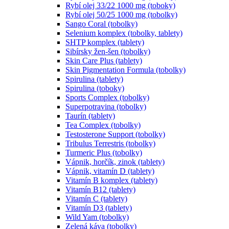
Rybí olej 33/22 1000 mg (toboky)
Rybí olej 50/25 1000 mg (tobolky)
Sango Coral (tobolky)
Selenium komplex (tobolky, tablety)
SHTP komplex (tablety)
Sibírsky žen-šen (tobolky)
Skin Care Plus (tablety)
Skin Pigmentation Formula (tobolky)
Spirulina (tablety)
Spirulina (toboky)
Sports Complex (tobolky)
Superpotravina (tobolky)
Taurín (tablety)
Tea Complex (tobolky)
Testosterone Support (tobolky)
Tribulus Terrestris (tobolky)
Turmeric Plus (tobolky)
Vápnik, horčík, zinok (tablety)
Vápnik, vitamín D (tablety)
Vitamín B komplex (tablety)
Vitamín B12 (tablety)
Vitamín C (tablety)
Vitamín D3 (tablety)
Wild Yam (tobolky)
Zelená káva (tobolky)