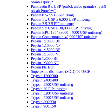
obsah Lipázy“
Pankreatin 8 x USP (prášok alebo granule) „vyšší
obsah Proteázy“
Papain 0.5-2.5 FIP-units/mg
Papain 1 x USP ≥ 6,000 USP units/mg
Papain 2.5-3.5 FIP-units/mg
Papain 5 x USP ≥ 30,000 USP units/mg
Papain BPC 1954 (3000 - 4000 USP units/mg)
Papain Concentrate ≥ 40,000 USP units/mg
Pepsin 1:10000 BP
Pepsín 1:10000 NF
Pepsin 1:15000 BP
Pepsin 1:15000 NF
Pepsin 1:3000 BP
Pepsin 1:3000 NF
Pepsin Ph. Eur.
Superoxide dismutase (SOD) 50 U/GR
Trypsin 1200:300
Trypsin 2400:400
Trypsin 2500 USP units/mg
Trypsin 30 FIP units/mg
Trypsin 3200 USP units/mg
Trypsin 4500 USP units/mg
Trypsin 800:330
Trypsin 900:150