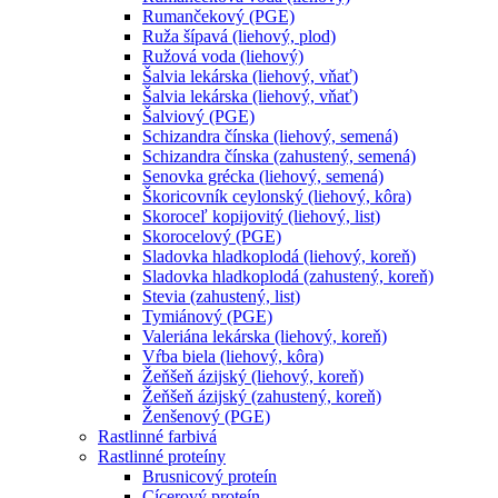
Rumančekový (PGE)
Ruža šípavá (liehový, plod)
Ružová voda (liehový)
Šalvia lekárska (liehový, vňať)
Šalvia lekárska (liehový, vňať)
Šalviový (PGE)
Schizandra čínska (liehový, semená)
Schizandra čínska (zahustený, semená)
Senovka grécka (liehový, semená)
Škoricovník ceylonský (liehový, kôra)
Skoroceľ kopijovitý (liehový, list)
Skorocelový (PGE)
Sladovka hladkoplodá (liehový, koreň)
Sladovka hladkoplodá (zahustený, koreň)
Stevia (zahustený, list)
Tymiánový (PGE)
Valeriána lekárska (liehový, koreň)
Vŕba biela (liehový, kôra)
Žeňšeň ázijský (liehový, koreň)
Žeňšeň ázijský (zahustený, koreň)
Ženšenový (PGE)
Rastlinné farbivá
Rastlinné proteíny
Brusnicový proteín
Cícerový proteín