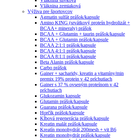
Vláknina slivková
Vláknina zemiaková
Výživa pre športovcov
Agmatin sulfát prášok/kapsule
Amino KING (srvátkový proteín hydrolizát +
BCAA+ mineraly) prášok
BCAA + Glutamin + taurin prášok/kapsule
BCAA + Glutamin prášok/kapsule
BCAA 2:1:1 prášok/kapsule
BCAA 4:1:1 prášok/kapsule
BCAA 8:1:1 prášok/kapsule
Beta Alanin prášok/kapsule
Carbo prášok
Gainer + sacharidy, kreatin a vitamíny/min
premix 19% protein v 42 príchutiach
Gainer s 37 % ovseným proteínom v 42
príchutiach
Glukozamin kapsule
Glutamin prášok/kapsule
Guarana prášok/kapsule
Horčík prášok/kapsule
Kĺbová regenerácia prášok/kapsule
Kreatin malát prášok/kapsule
Kreatín monohydrát 200mesh + vit B6
Kreatin monohydrát prášok/kapsule