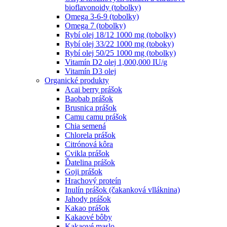
bioflavonoidy (tobolky)
Omega 3-6-9 (tobolky)
Omega 7 (tobolky)
Rybí olej 18/12 1000 mg (tobolky)
Rybí olej 33/22 1000 mg (toboky)
Rybí olej 50/25 1000 mg (tobolky)
Vitamín D2 olej 1,000,000 IU/g
Vitamín D3 olej
Organické produkty
Acai berry prášok
Baobab prášok
Brusnica prášok
Camu camu prášok
Chia semená
Chlorela prášok
Citrónová kôra
Cvikla prášok
Ďatelina prášok
Goji prášok
Hrachový proteín
Inulín prášok (čakanková vlláknina)
Jahody prášok
Kakao prášok
Kakaové bôby
Kakaové maslo