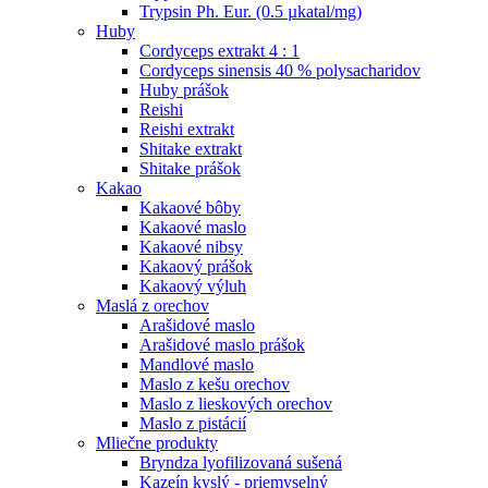
Trypsin Ph. Eur. (0.5 µkatal/mg)
Huby
Cordyceps extrakt 4 : 1
Cordyceps sinensis 40 % polysacharidov
Huby prášok
Reishi
Reishi extrakt
Shitake extrakt
Shitake prášok
Kakao
Kakaové bôby
Kakaové maslo
Kakaové nibsy
Kakaový prášok
Kakaový výluh
Maslá z orechov
Arašidové maslo
Arašidové maslo prášok
Mandlové maslo
Maslo z kešu orechov
Maslo z lieskových orechov
Maslo z pistácií
Mliečne produkty
Bryndza lyofilizovaná sušená
Kazeín kyslý - priemyselný