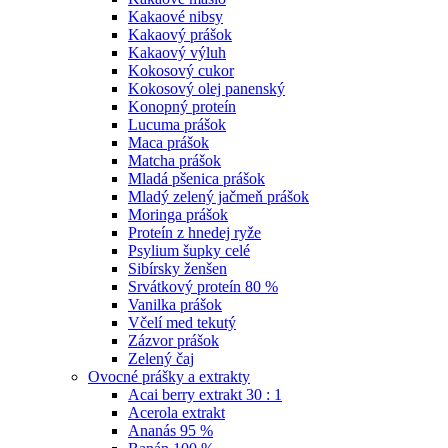
Kakaové nibsy
Kakaový prášok
Kakaový výluh
Kokosový cukor
Kokosový olej panenský
Konopný proteín
Lucuma prášok
Maca prášok
Matcha prášok
Mladá pšenica prášok
Mladý zelený jačmeň prášok
Moringa prášok
Proteín z hnedej ryže
Psylium šupky celé
Sibírsky ženšen
Srvátkový proteín 80 %
Vanilka prášok
Včelí med tekutý
Zázvor prášok
Zelený čaj
Ovocné prášky a extrakty
Acai berry extrakt 30 : 1
Acerola extrakt
Ananás 95 %