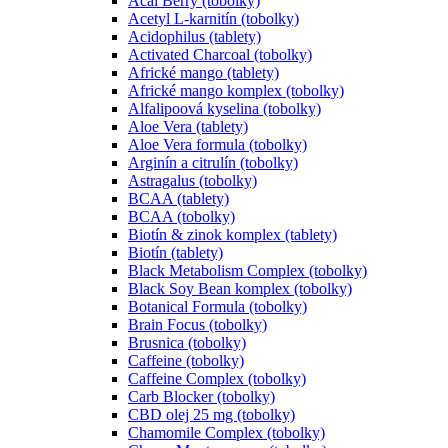
Acai Berry (tobolky)
Acetyl L-karnitín (tobolky)
Acidophilus (tablety)
Activated Charcoal (tobolky)
Africké mango (tablety)
Africké mango komplex (tobolky)
Alfalipoová kyselina (tobolky)
Aloe Vera (tablety)
Aloe Vera formula (tobolky)
Arginín a citrulín (tobolky)
Astragalus (tobolky)
BCAA (tablety)
BCAA (tobolky)
Biotín & zinok komplex (tablety)
Biotín (tablety)
Black Metabolism Complex (tobolky)
Black Soy Bean komplex (tobolky)
Botanical Formula (tobolky)
Brain Focus (tobolky)
Brusnica (tobolky)
Caffeine (tobolky)
Caffeine Complex (tobolky)
Carb Blocker (tobolky)
CBD olej 25 mg (tobolky)
Chamomile Complex (tobolky)