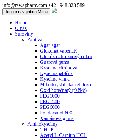
info@rawapharm.com
+421 948 328 589
Toggle navigation
Menu
Home
O nás
Suroviny
Aditíva
Agar-agar
Glukonát vápenatý
Glukóza - hroznový cukor
Guarová guma
Kyselina citrónová
Kyselina jablčná
Kyselina vínna
Mikrokryštalická celulóza
Oxid horečnatý (ťažký)
PEG1000
PEG1500
PEG6000
Polidocanol 600
Xantánová guma
Aminokyseliny
5 HTP
Acetyl L-Carnitin HCL