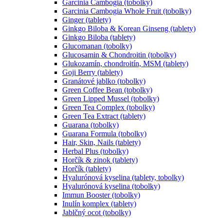
Garcinia Cambogia (tobolky)
Garcinia Cambogia Whole Fruit (tobolky)
Ginger (tablety)
Ginkgo Biloba & Korean Ginseng (tablety)
Ginkgo Biloba (tablety)
Glucomanan (tobolky)
Glucosamin & Chondroitin (tobolky)
Glukozamín, chondroitín, MSM (tablety)
Goji Berry (tablety)
Granátové jablko (tobolky)
Green Coffee Bean (tobolky)
Green Lipped Mussel (tobolky)
Green Tea Complex (tobolky)
Green Tea Extract (tablety)
Guarana (tobolky)
Guarana Formula (tobolky)
Hair, Skin, Nails (tablety)
Herbal Plus (tobolky)
Horčík & zinok (tablety)
Horčík (tablety)
Hyalurónová kyselina (tablety, tobolky)
Hyalurónová kyselina (tobolky)
Immun Booster (tobolky)
Inulín komplex (tablety)
Jablčný ocot (tobolky)