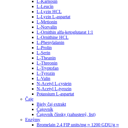
L-Karnosín
L-Leucín
L-Lyzin HCL
L-Lyzin L-aspartat
L-Metionin
L-Norvalin
L-Ornithin alfa-ketoglutarat 1:1
L-Ornithine HCL
L-Phenylalanin
L-Prolin
L-Serin
L-Theanin
L-Threonin
L-Tryptofan
L-Tyrozin
L-Valin
N-Acetyl L-cystein
N-Acetyl L-tyrozin
Potassium L-aspartat
Čaje
Biely čaj extrakt
Čajovník
Čajovník čínsky (zahustený, list)
Enzýmy
Bromelain 2.4 FIP units/mg ≈ 1200 GDU/g ≈