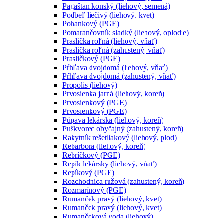
Pagaštan konský (liehový, semená)
Podbeľ liečivý (liehový, kvet)
Pohankový (PGE)
Pomarančovník sladký (liehový, oplodie)
Praslička roľná (liehový, vňať)
Praslička roľná (zahustený, vňať)
Prasličkový (PGE)
Pŕhľava dvojdomá (liehový, vňať)
Pŕhľava dvojdomá (zahustený, vňať)
Propolis (liehový)
Prvosienka jarná (liehový, koreň)
Prvosienkový (PGE)
Prvosienkový (PGE)
Púpava lekárska (liehový, koreň)
Puškvorec obyčajný (zahustený, koreň)
Rakytník rešetliakový (liehový, plod)
Rebarbora (liehový, koreň)
Rebríčkový (PGE)
Repík lekársky (liehový, vňať)
Repíkový (PGE)
Rozchodnica ružová (zahustený, koreň)
Rozmarínový (PGE)
Rumanček pravý (liehový, kvet)
Rumanček pravý (liehový, kvet)
Rumančeková voda (liehový)