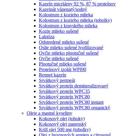
Kazeín micelárny 92 %, 87 % proteínov
Kazeinát vápenatý/sodný
Kolostrum z kozieho mlieka
Kolostrum z kozieho mlieka (tobolky)
Kolostrum z kravského mlieka
Kozie mlieko sušené
Laktóza
Odstredené mlieko sušené
Oslie mlieko sušené lyofilizované
Ovčie mlieko plnotučné sušené
Ovčie mlieko sušené
Plnotučné mlieko sušené
Proteínový izolát WPI90
Rennet kazeín
Srvátkový permeát
Srvátkový proteín demineralizovaný
Srvátkový proteín WPC35
Srvátkový proteín WPC80
Srvátkový proteín WPC80 instant
Srvátkový proteín WPC80 organický
Oleje a mastné kyseliny
Kokosový olej (toboky)
Kokosový olej panenský
Krill olej 500 mg (tobolky)
Olej z hroznových semien a citrusové