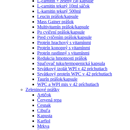
L-carnitin + zelený čaj kapsule
L-carnitin tekutý 10ml sáčok
L-karnitin tekutý 500ml
Leucin prášok/kapsule
Mass Gainer prášok
Multivitamín prášok/kapsule
Po cvičení prášok/kapsule
Pred cvičením prášok/kapsule
Proteín hrachový s vitamínmi
Proteín konopný s vitamínmi
Proteín rastlinný s vitamínmi
Redukcia hmotnosti prášok
Spaľovač tuku/termogenická kapsula
Srvátkový izolát WPI v 42 príchutiach
Srvátkový proteín WPC v 42 príchutiach
Taurín prášok/kapsule
WPC a WPI mix v 42 príchutiach
Zeleninové prášky
Artičok
Červená repa
Cesnak
Cibuľa
Kapusta
Karfiol
Mrkva