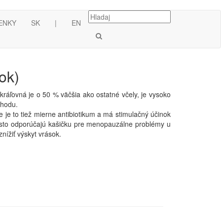
ENKY
SK
|
EN
ok)
 kráľovná je o 50 % väčšia ako ostatné včely, je vysoko
ýhodu.
že je to tiež mierne antibiotikum a má stimulačný účinok
to odporúčajú kašičku pre menopauzálne problémy u
nížiť výskyt vrások.