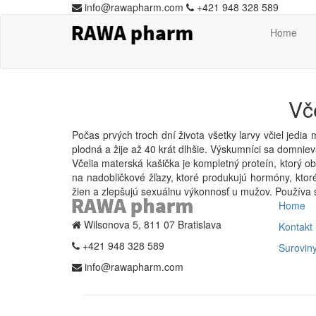
info@rawapharm.com
+421 948 328 589
Home
Vč
Počas prvých troch dní života všetky larvy včiel jedia 
plodná a žije až 40 krát dlhšie.
Výskumníci sa domnievaj
Včelia materská kašička je kompletný proteín, ktorý o
na nadobličkové žľazy, ktoré produkujú hormóny, ktor
žien a zlepšujú sexuálnu výkonnosť u mužov.
Používa 
Home
Wilsonova 5, 811 07 Bratislava
Kontakt
+421 948 328 589
Surovin
info@rawapharm.com