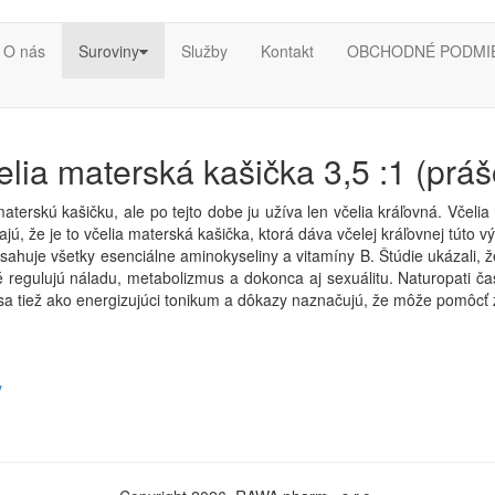
O nás
Suroviny
Služby
Kontakt
OBCHODNÉ PODMI
elia materská kašička 3,5 :1 (práš
materskú kašičku, ale po tejto dobe ju užíva len včelia kráľovná.
Včelia
ú, že je to včelia materská kašička, ktorá dáva včelej kráľovnej túto v
bsahuje všetky esenciálne aminokyseliny a vitamíny B.
Štúdie ukázali, 
é regulujú náladu, metabolizmus a dokonca aj sexuálitu.
Naturopati
čas
sa tiež ako energizujúci tonikum a dôkazy naznačujú, že môže pomôcť z
y