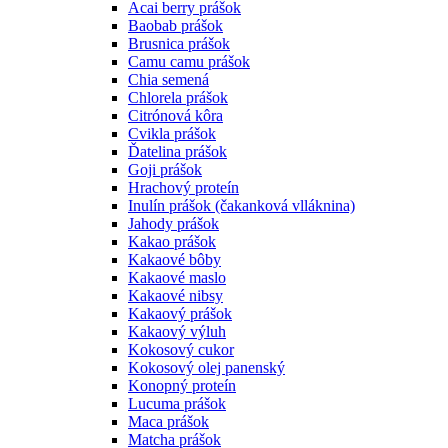
Acai berry prášok
Baobab prášok
Brusnica prášok
Camu camu prášok
Chia semená
Chlorela prášok
Citrónová kôra
Cvikla prášok
Ďatelina prášok
Goji prášok
Hrachový proteín
Inulín prášok (čakanková vlláknina)
Jahody prášok
Kakao prášok
Kakaové bôby
Kakaové maslo
Kakaové nibsy
Kakaový prášok
Kakaový výluh
Kokosový cukor
Kokosový olej panenský
Konopný proteín
Lucuma prášok
Maca prášok
Matcha prášok