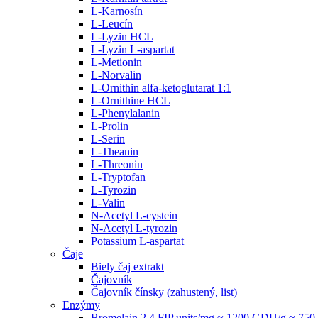
L-Karnosín
L-Leucín
L-Lyzin HCL
L-Lyzin L-aspartat
L-Metionin
L-Norvalin
L-Ornithin alfa-ketoglutarat 1:1
L-Ornithine HCL
L-Phenylalanin
L-Prolin
L-Serin
L-Theanin
L-Threonin
L-Tryptofan
L-Tyrozin
L-Valin
N-Acetyl L-cystein
N-Acetyl L-tyrozin
Potassium L-aspartat
Čaje
Biely čaj extrakt
Čajovník
Čajovník čínsky (zahustený, list)
Enzýmy
Bromelain 2.4 FIP units/mg ≈ 1200 GDU/g ≈ 7