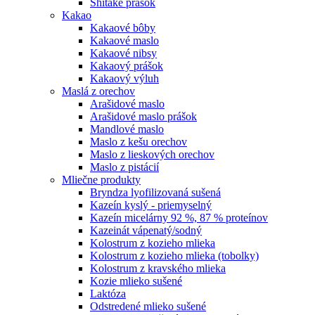
Shitake prášok
Kakao
Kakaové bôby
Kakaové maslo
Kakaové nibsy
Kakaový prášok
Kakaový výluh
Maslá z orechov
Arašidové maslo
Arašidové maslo prášok
Mandlové maslo
Maslo z kešu orechov
Maslo z lieskových orechov
Maslo z pistácií
Mliečne produkty
Bryndza lyofilizovaná sušená
Kazeín kyslý - priemyselný
Kazeín micelárny 92 %, 87 % proteínov
Kazeinát vápenatý/sodný
Kolostrum z kozieho mlieka
Kolostrum z kozieho mlieka (tobolky)
Kolostrum z kravského mlieka
Kozie mlieko sušené
Laktóza
Odstredené mlieko sušené