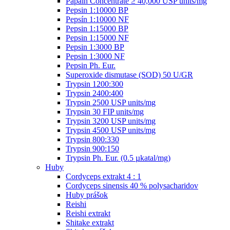
Papain Concentrate ≥ 40,000 USP units/mg
Pepsin 1:10000 BP
Pepsín 1:10000 NF
Pepsin 1:15000 BP
Pepsin 1:15000 NF
Pepsin 1:3000 BP
Pepsin 1:3000 NF
Pepsin Ph. Eur.
Superoxide dismutase (SOD) 50 U/GR
Trypsin 1200:300
Trypsin 2400:400
Trypsin 2500 USP units/mg
Trypsin 30 FIP units/mg
Trypsin 3200 USP units/mg
Trypsin 4500 USP units/mg
Trypsin 800:330
Trypsin 900:150
Trypsin Ph. Eur. (0.5 µkatal/mg)
Huby
Cordyceps extrakt 4 : 1
Cordyceps sinensis 40 % polysacharidov
Huby prášok
Reishi
Reishi extrakt
Shitake extrakt