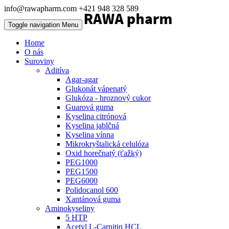
info@rawapharm.com
+421 948 328 589
Toggle navigation
Menu
Home
O nás
Suroviny
Aditíva
Agar-agar
Glukonát vápenatý
Glukóza - hroznový cukor
Guarová guma
Kyselina citrónová
Kyselina jablčná
Kyselina vínna
Mikrokryštalická celulóza
Oxid horečnatý (ťažký)
PEG1000
PEG1500
PEG6000
Polidocanol 600
Xantánová guma
Aminokyseliny
5 HTP
Acetyl L-Carnitin HCL