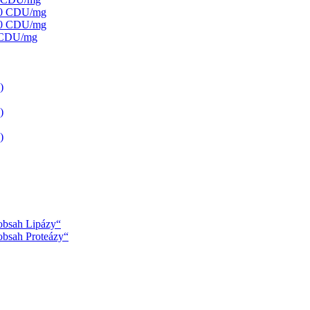
000 CDU/mg
250 CDU/mg
0 CDU/mg
)
)
)
 obsah Lipázy“
 obsah Proteázy“