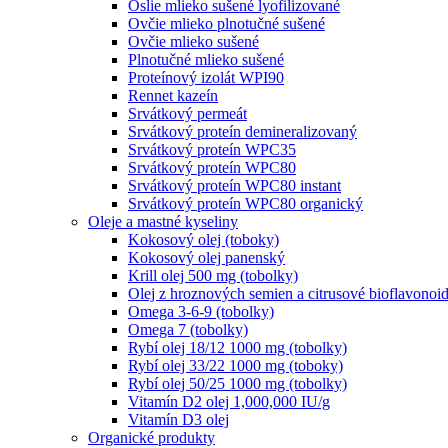
Oslie mlieko sušené lyofilizované
Ovčie mlieko plnotučné sušené
Ovčie mlieko sušené
Plnotučné mlieko sušené
Proteínový izolát WPI90
Rennet kazeín
Srvátkový permeát
Srvátkový proteín demineralizovaný
Srvátkový proteín WPC35
Srvátkový proteín WPC80
Srvátkový proteín WPC80 instant
Srvátkový proteín WPC80 organický
Oleje a mastné kyseliny
Kokosový olej (toboky)
Kokosový olej panenský
Krill olej 500 mg (tobolky)
Olej z hroznových semien a citrusové bioflavonoid
Omega 3-6-9 (tobolky)
Omega 7 (tobolky)
Rybí olej 18/12 1000 mg (tobolky)
Rybí olej 33/22 1000 mg (toboky)
Rybí olej 50/25 1000 mg (tobolky)
Vitamín D2 olej 1,000,000 IU/g
Vitamín D3 olej
Organické produkty