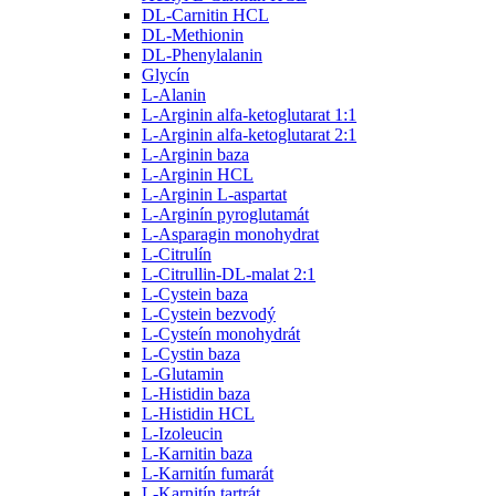
DL-Carnitin HCL
DL-Methionin
DL-Phenylalanin
Glycín
L-Alanin
L-Arginin alfa-ketoglutarat 1:1
L-Arginin alfa-ketoglutarat 2:1
L-Arginin baza
L-Arginin HCL
L-Arginin L-aspartat
L-Arginín pyroglutamát
L-Asparagin monohydrat
L-Citrulín
L-Citrullin-DL-malat 2:1
L-Cystein baza
L-Cystein bezvodý
L-Cysteín monohydrát
L-Cystin baza
L-Glutamin
L-Histidin baza
L-Histidin HCL
L-Izoleucin
L-Karnitin baza
L-Karnitín fumarát
L-Karnitín tartrát