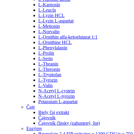
L-Karnosín
L-Leucín
L-Lyzin HCL
L-Lyzin L-aspartat
L-Metionin
L-Norvalin
L-Ornithin alfa-ketoglutarat 1:1
L-Ornithine HCL
L-Phenylalanin
L-Prolin
L-Serin
L-Theanin
L-Threonin
L-Tryptofan
L-Tyrozin
L-Valin
N-Acetyl L-cystein
N-Acetyl L-tyrozin
Potassium L-aspartat
Čaje
Biely čaj extrakt
Čajovník
Čajovník čínsky (zahustený, list)
Enzýmy
Bromelain 2.4 FIP units/mg ≈ 1200 GDU/g ≈ 7