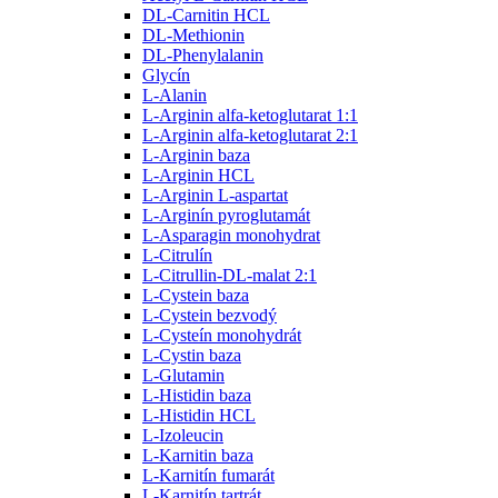
DL-Carnitin HCL
DL-Methionin
DL-Phenylalanin
Glycín
L-Alanin
L-Arginin alfa-ketoglutarat 1:1
L-Arginin alfa-ketoglutarat 2:1
L-Arginin baza
L-Arginin HCL
L-Arginin L-aspartat
L-Arginín pyroglutamát
L-Asparagin monohydrat
L-Citrulín
L-Citrullin-DL-malat 2:1
L-Cystein baza
L-Cystein bezvodý
L-Cysteín monohydrát
L-Cystin baza
L-Glutamin
L-Histidin baza
L-Histidin HCL
L-Izoleucin
L-Karnitin baza
L-Karnitín fumarát
L-Karnitín tartrát