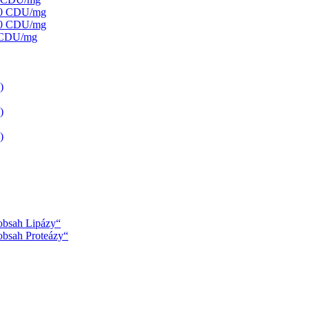
000 CDU/mg
250 CDU/mg
0 CDU/mg
)
)
)
 obsah Lipázy“
 obsah Proteázy“