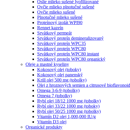
Oslie mlieko sušené lyofilizované
Ovčie mlieko plnotučné sušené
Ovčie mlieko sušené
Plnotučné mlieko sušené
Proteínový izolát WPI90
Rennet kazeín
Srvátkový permeát
Srvátkový proteín demineralizovaný
Srvátkový proteín WPC35
Srvátkový proteín WPC80
Srvátkový proteín WPC80 instant
Srvátkový proteín WPC80 organický
Oleje a mastné kyseliny
Kokosový olej (toboky)
Kokosový olej panenský
Krill olej 500 mg (tobolky)
Olej z hroznových semien a citrusové bioflavonoid
Omega 3-6-9 (tobolky)
Omega 7 (tobolky)
Rybí olej 18/12 1000 mg (tobolky)
Rybí olej 33/22 1000 mg (toboky)
Rybí olej 50/25 1000 mg (tobolky)
Vitamín D2 olej 1,000,000 IU/g
Vitamín D3 olej
Organické produkty