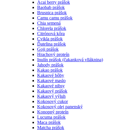
Acai berry prášok
Baobab prášok
Brusnica prášok
Camu camu prášok
Chia semená
Chlorela prášok
Citrónová kôra
Cvikla prášok
Ďatelina prášok
Goji prášok
Hrachový proteín
Inulín prášok (čakanková vlláknina)
Jahody prášok
Kakao prášok
Kakaové bôby
Kakaové maslo
Kakaové nibsy
Kakaový prášok
Kakaový výluh
Kokosový cukor
Kokosový olej panenský
Konopný proteín
Lucuma prášok
Maca prášok
Matcha prášok