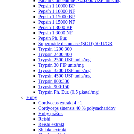
Papain Concentrate ≥ 40,000 USP units/mg
Pepsin 1:10000 BP
Pepsín 1:10000 NF
Pepsin 1:15000 BP
Pepsin 1:15000 NF
Pepsin 1:3000 BP
Pepsin 1:3000 NF
Pepsin Ph. Eur.
Superoxide dismutase (SOD) 50 U/GR
Trypsin 1200:300
Trypsin 2400:400
Trypsin 2500 USP units/mg
Trypsin 30 FIP units/mg
Trypsin 3200 USP units/mg
Trypsin 4500 USP units/mg
Trypsin 800:330
Trypsin 900:150
Trypsin Ph. Eur. (0.5 µkatal/mg)
Huby
Cordyceps extrakt 4 : 1
Cordyceps sinensis 40 % polysacharidov
Huby prášok
Reishi
Reishi extrakt
Shitake extrakt