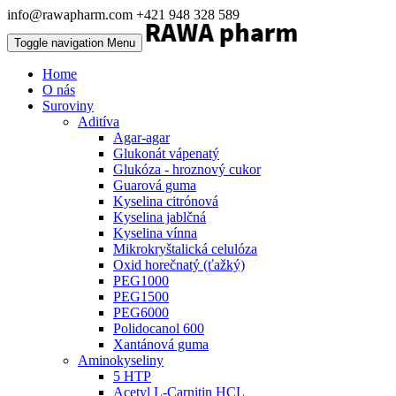
info@rawapharm.com
+421 948 328 589
Toggle navigation
Menu
Home
O nás
Suroviny
Aditíva
Agar-agar
Glukonát vápenatý
Glukóza - hroznový cukor
Guarová guma
Kyselina citrónová
Kyselina jablčná
Kyselina vínna
Mikrokryštalická celulóza
Oxid horečnatý (ťažký)
PEG1000
PEG1500
PEG6000
Polidocanol 600
Xantánová guma
Aminokyseliny
5 HTP
Acetyl L-Carnitin HCL