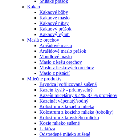
Shitake prášok
Kakao
Kakaové bôby
Kakaové maslo
Kakaové nibsy
Kakaový prášok
Kakaový výluh
Maslá z orechov
Arašidové maslo
Arašidové maslo prášok
Mandlové maslo
Maslo z kešu orechov
Maslo z lieskových orechov
Maslo z pistácií
Mliečne produkty
Bryndza lyofilizovaná sušená
Kazeín kyslý - priemyselný
Kazeín micelárny 92 %, 87 % proteínov
Kazeinát vápenatý/sodný
Kolostrum z kozieho mlieka
Kolostrum z kozieho mlieka (tobolky)
Kolostrum z kravského mlieka
Kozie mlieko sušené
Laktóza
Odstredené mlieko sušené