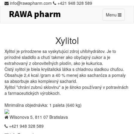
info@rawapharm.com
+421 948 328 589
Toggle
Menu
navigation
Xylitol
Xylitol je prirodzene sa vyskytujúci zdroj uhľohydrátov.
Je to
prírodné sladidlo a chutí takmer ako obyčajný cukor a je
extrahovaný z obnoviteľných plodín, ako je kukurica.
Čistý xylitol je biela kryštalická látka s chladnou sladkou chuťou.
Obsahuje 2,4 kcal /gram a 40 % menej ako sacharóza a pomaly
sa absorbuje ako komplexný sacharid.
Xylitol "chráni zubnú sklovinu" a je široko používaný v potravinách
a farmaceutických výrobkoch
.
Minimálna objednávka: 1 paleta (640 kg)
Wilsonova 5, 811 07 Bratislava
+421 948 328 589