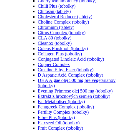
Cherry Montmorency (tobolky)
Chilli Plus (tobolky)
Chitosan (tablety)
Cholesterol Reducer (tablety)
Choline Complex (tobolky)
Chromium (tablety)
Citrus Complex (tobolky)
CLA 80 (tobolky)
Cleanox (tobolky)
Coleus Forskholi (tobolky)
Collagen Plus (tobolky)
Conjugated Linoleic Acid (tobolky)
Copper Complex
Creatine Ethyl Ester (tobolky)
D Asparic Acid Complex (tobolky)
DHA Algae olej 500 mg pre vegetarianov
(tobolky)
Evening Primrose olej 500 mg (tobolky)
Extrakt z hroznových semien (tobolky)
Fat Metaboliser (tobolky)
Fenugreek Complex (tobolky)
Fertility Complex (tobolky)
Fibre Plus (tobolky)
Flaxseed Oil (tobolky)
Fruit Complex (tobolky)