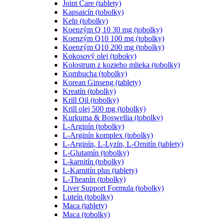
Joint Care (tablety)
Kapsaicín (tobolky)
Kelp (tobolky)
Koenzým Q 10 30 mg (tobolky)
Koenzým Q10 100 mg (tobolky)
Koenzým Q10 200 mg (tobolky)
Kokosový olej (toboky)
Kolostrum z kozieho mlieka (tobolky)
Kombucha (tobolky)
Korean Ginseng (tablety)
Kreatín (tobolky)
Krill Oil (tobolky)
Krill olej 500 mg (tobolky)
Kurkuma & Boswellia (tobolky)
L-Arginín (tobolky)
L-Arginín komplex (tobolky)
L-Arginín, L-Lyzín, L-Ornitín (tablety)
L-Glutamín (tobolky)
L-karnitín (tobolky)
L-Karnitín plus (tablety)
L-Theanín (tobolky)
Liver Support Formula (tobolky)
Luteín (tobolky)
Maca (tablety)
Maca (tobolky)