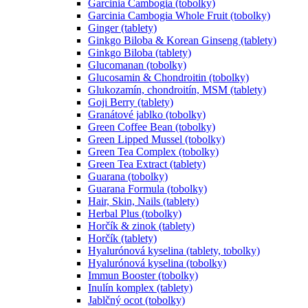
Garcinia Cambogia (tobolky)
Garcinia Cambogia Whole Fruit (tobolky)
Ginger (tablety)
Ginkgo Biloba & Korean Ginseng (tablety)
Ginkgo Biloba (tablety)
Glucomanan (tobolky)
Glucosamin & Chondroitin (tobolky)
Glukozamín, chondroitín, MSM (tablety)
Goji Berry (tablety)
Granátové jablko (tobolky)
Green Coffee Bean (tobolky)
Green Lipped Mussel (tobolky)
Green Tea Complex (tobolky)
Green Tea Extract (tablety)
Guarana (tobolky)
Guarana Formula (tobolky)
Hair, Skin, Nails (tablety)
Herbal Plus (tobolky)
Horčík & zinok (tablety)
Horčík (tablety)
Hyalurónová kyselina (tablety, tobolky)
Hyalurónová kyselina (tobolky)
Immun Booster (tobolky)
Inulín komplex (tablety)
Jablčný ocot (tobolky)