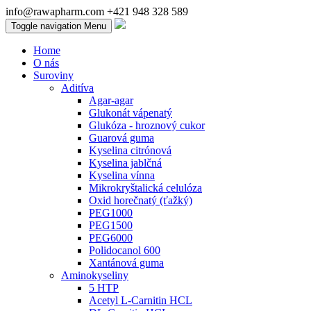
info@rawapharm.com
+421 948 328 589
Toggle navigation
Menu
Home
O nás
Suroviny
Aditíva
Agar-agar
Glukonát vápenatý
Glukóza - hroznový cukor
Guarová guma
Kyselina citrónová
Kyselina jablčná
Kyselina vínna
Mikrokryštalická celulóza
Oxid horečnatý (ťažký)
PEG1000
PEG1500
PEG6000
Polidocanol 600
Xantánová guma
Aminokyseliny
5 HTP
Acetyl L-Carnitin HCL