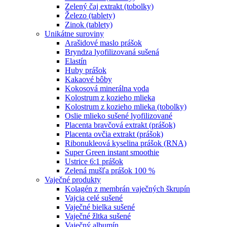
Zelený čaj extrakt (tobolky)
Železo (tablety)
Zinok (tablety)
Unikátne suroviny
Arašidové maslo prášok
Bryndza lyofilizovaná sušená
Elastín
Huby prášok
Kakaové bôby
Kokosová minerálna voda
Kolostrum z kozieho mlieka
Kolostrum z kozieho mlieka (tobolky)
Oslie mlieko sušené lyofilizované
Placenta bravčová extrakt (prášok)
Placenta ovčia extrakt (prášok)
Ribonukleová kyselina prášok (RNA)
Super Green instant smoothie
Ustrice 6:1 prášok
Zelená mušľa prášok 100 %
Vaječné produkty
Kolagén z membrán vaječných škrupín
Vajcia celé sušené
Vaječné bielka sušené
Vaječné žltka sušené
Vaječný albumín