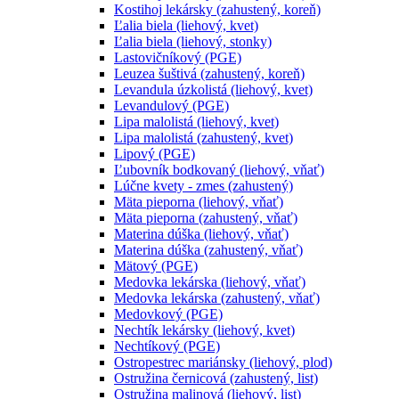
Kostihoj lekársky (zahustený, koreň)
Ľalia biela (liehový, kvet)
Ľalia biela (liehový, stonky)
Lastovičníkový (PGE)
Leuzea šuštivá (zahustený, koreň)
Levandula úzkolistá (liehový, kvet)
Levandulový (PGE)
Lipa malolistá (liehový, kvet)
Lipa malolistá (zahustený, kvet)
Lipový (PGE)
Ľubovník bodkovaný (liehový, vňať)
Lúčne kvety - zmes (zahustený)
Mäta pieporna (liehový, vňať)
Mäta pieporna (zahustený, vňať)
Materina dúška (liehový, vňať)
Materina dúška (zahustený, vňať)
Mätový (PGE)
Medovka lekárska (liehový, vňať)
Medovka lekárska (zahustený, vňať)
Medovkový (PGE)
Nechtík lekársky (liehový, kvet)
Nechtíkový (PGE)
Ostropestrec mariánsky (liehový, plod)
Ostružina černicová (zahustený, list)
Ostružina malinová (liehový, list)