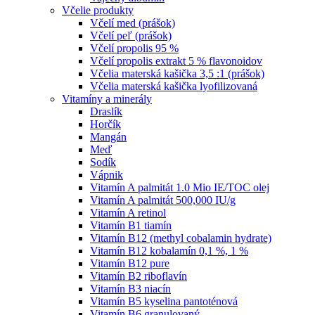
Včelie produkty
Včelí med (prášok)
Včelí peľ (prášok)
Včelí propolis 95 %
Včelí propolis extrakt 5 % flavonoidov
Včelia materská kašička 3,5 :1 (prášok)
Včelia materská kašička lyofilizovaná
Vitamíny a minerály
Draslík
Horčík
Mangán
Meď
Sodík
Vápnik
Vitamín A palmitát 1.0 Mio IE/TOC olej
Vitamín A palmitát 500,000 IU/g
Vitamín A retinol
Vitamín B1 tiamín
Vitamín B12 (methyl cobalamin hydrate)
Vitamín B12 kobalamín 0,1 %, 1 %
Vitamín B12 pure
Vitamín B2 riboflavín
Vitamín B3 niacín
Vitamín B5 kyselina pantoténová
Vitamín B6 granulovaný