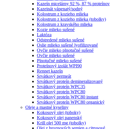
Kazeín micelárny 92 %, 87 % proteínov
Kazeinát vápenatý/sodný
Kolostrum z kozieho mlieka
Kolostrum z kozieho mlieka (tobolky)
Kolostrum z kravského mlieka
Kozie mlieko sušené
Laktóza
Odstredené mlieko sušené
Oslie mlieko sušené lyofilizované
Ovčie mlieko plnotučné sušené
Ovčie mlieko sušené
Plnotučné mlieko sušené
Proteínový izolát WPI90
Rennet kazeín
Srvátkový permeát
Srvátkový proteín demineralizovaný
Srvátkový proteín WPC35
Srvátkový proteín WPC80
Srvátkový proteín WPC80 instant
Srvátkový proteín WPC80 organický
Oleje a mastné kyseliny
Kokosový olej (toboky)
Kokosový olej panenský
Krill olej 500 mg (tobolky)
Olej z hroznových semien a citrusové