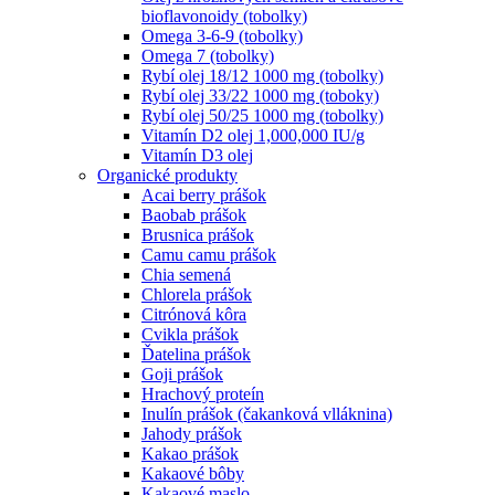
bioflavonoidy (tobolky)
Omega 3-6-9 (tobolky)
Omega 7 (tobolky)
Rybí olej 18/12 1000 mg (tobolky)
Rybí olej 33/22 1000 mg (toboky)
Rybí olej 50/25 1000 mg (tobolky)
Vitamín D2 olej 1,000,000 IU/g
Vitamín D3 olej
Organické produkty
Acai berry prášok
Baobab prášok
Brusnica prášok
Camu camu prášok
Chia semená
Chlorela prášok
Citrónová kôra
Cvikla prášok
Ďatelina prášok
Goji prášok
Hrachový proteín
Inulín prášok (čakanková vlláknina)
Jahody prášok
Kakao prášok
Kakaové bôby
Kakaové maslo