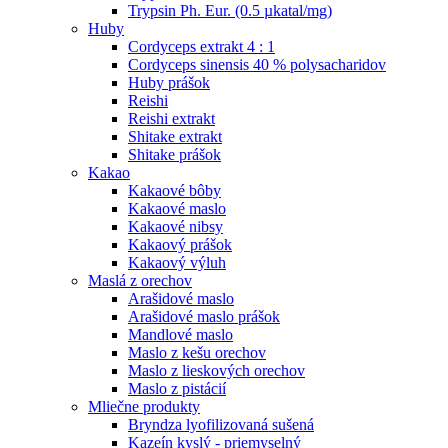
Trypsin Ph. Eur. (0.5 µkatal/mg)
Huby
Cordyceps extrakt 4 : 1
Cordyceps sinensis 40 % polysacharidov
Huby prášok
Reishi
Reishi extrakt
Shitake extrakt
Shitake prášok
Kakao
Kakaové bôby
Kakaové maslo
Kakaové nibsy
Kakaový prášok
Kakaový výluh
Maslá z orechov
Arašidové maslo
Arašidové maslo prášok
Mandlové maslo
Maslo z kešu orechov
Maslo z lieskových orechov
Maslo z pistácií
Mliečne produkty
Bryndza lyofilizovaná sušená
Kazeín kyslý - priemyselný