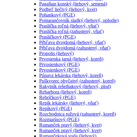
Pagaštan konský (liehový, semená)
Podbeľ liečivý (liehový, kvet)
Pohankový (PGE)
Pomarančovník sladký (liehový, oplodie)
Praslička roľná (liehový, vňať)
Praslička roľná (zahustený, vňať)
Prasličkový (PGE)
Pŕhľava dvojdomá (liehový, vňať)
Pŕhľava dvojdomá (zahustený, vňať)
Propolis (liehový)
Prvosienka jarná (liehový, koreň)
Prvosienkový (PGE)
Prvosienkový (PGE)
Púpava lekárska (liehový, koreň)
Puškvorec obyčajný (zahustený, koreň)
Rakytník rešetliakový (liehový, plod)
Rebarbora (liehový, koreň)
Rebríčkový (PGE)
Repík lekársky (liehový, vňať)
Repíkový (PGE)
Rozchodnica ružová (zahustený, koreň)
Rozmarínový (PGE)
Rumanček pravý (liehový, kvet)
Rumanček pravý (liehový, kvet)
Rumančeková voda (liehový)