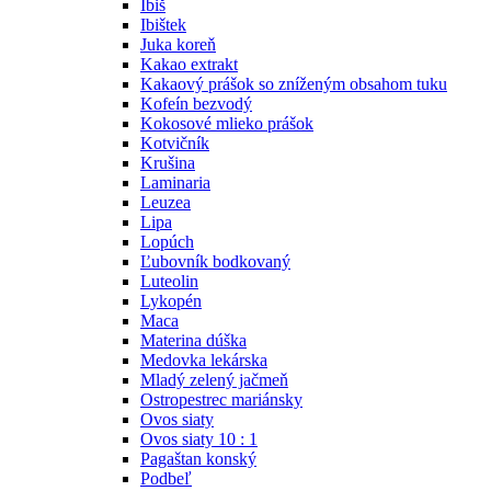
Ibiš
Ibištek
Juka koreň
Kakao extrakt
Kakaový prášok so zníženým obsahom tuku
Kofeín bezvodý
Kokosové mlieko prášok
Kotvičník
Krušina
Laminaria
Leuzea
Lipa
Lopúch
Ľubovník bodkovaný
Luteolin
Lykopén
Maca
Materina dúška
Medovka lekárska
Mladý zelený jačmeň
Ostropestrec mariánsky
Ovos siaty
Ovos siaty 10 : 1
Pagaštan konský
Podbeľ