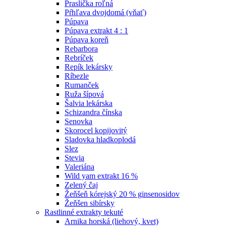
Praslička roľná
Pŕhľava dvojdomá (vňať)
Púpava
Púpava extrakt 4 : 1
Púpava koreň
Rebarbora
Rebríček
Repík lekársky
Ríbezle
Rumanček
Ruža šípová
Šalvia lekárska
Schizandra čínska
Senovka
Skorocel kopijovitý
Sladovka hladkoplodá
Slez
Stevia
Valeriána
Wild yam extrakt 16 %
Zelený čaj
Žeňšeň kórejský 20 % ginsenosidov
Žeňšen sibírsky
Rastlinné extrakty tekuté
Arnika horská (liehový, kvet)