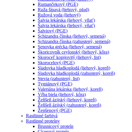
Rumančekový (PGE)
Ruža šípavá (liehový, plod)
Ružová voda (liehový)
Šalvia lekárska (liehový, vňať)
Šalvia lekárska (liehový, vňať)
Šalviový (PGE)
Schizandra čínska (liehový, semená)
Schizandra čínska (zahustený, semená)
Senovka grécka (liehový, semená)
Škoricovník ceylonský (liehový, kôra)
Skoroceľ kopijovitý (liehový, list)
Skorocelový (PGE)
Sladovka hladkoplodá (liehový, koreň)
Sladovka hladkoplodá (zahustený, koreň)
Stevia (zahustený, list)
Tymiánový (PGE)
Valeriána lekárska (liehový, koreň)
Vŕba biela (liehový, kôra)
Žeňšeň ázijský (liehový, koreň)
Žeňšeň ázijský (zahustený, koreň)
Ženšenový (PGE)
Rastlinné farbivá
Rastlinné proteíny
Brusnicový proteín
Cícerový proteín