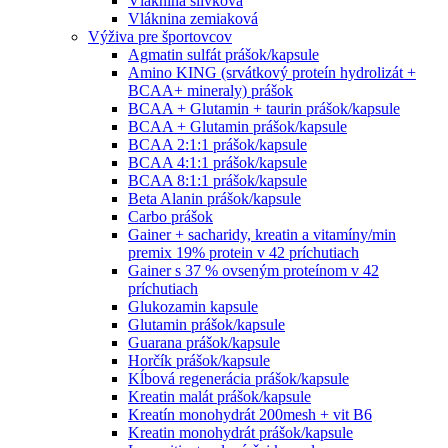
Vláknina slivková
Vláknina zemiaková
Výživa pre športovcov
Agmatin sulfát prášok/kapsule
Amino KING (srvátkový proteín hydrolizát +
BCAA+ mineraly) prášok
BCAA + Glutamin + taurin prášok/kapsule
BCAA + Glutamin prášok/kapsule
BCAA 2:1:1 prášok/kapsule
BCAA 4:1:1 prášok/kapsule
BCAA 8:1:1 prášok/kapsule
Beta Alanin prášok/kapsule
Carbo prášok
Gainer + sacharidy, kreatin a vitamíny/min
premix 19% protein v 42 príchutiach
Gainer s 37 % ovseným proteínom v 42
príchutiach
Glukozamin kapsule
Glutamin prášok/kapsule
Guarana prášok/kapsule
Horčík prášok/kapsule
Kĺbová regenerácia prášok/kapsule
Kreatin malát prášok/kapsule
Kreatín monohydrát 200mesh + vit B6
Kreatin monohydrát prášok/kapsule