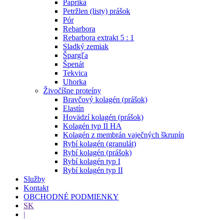
Paprika
Petržlen (listy) prášok
Pór
Rebarbora
Rebarbora extrakt 5 : 1
Sladký zemiak
Špargľa
Špenát
Tekvica
Uhorka
Živočíšne proteíny
Bravčový kolagén (prášok)
Elastín
Hovädzí kolagén (prášok)
Kolagén typ II HA
Kolagén z membrán vaječných škrupín
Rybí kolagén (granulát)
Rybí kolagén (prášok)
Rybí kolagén typ I
Rybí kolagén typ II
Služby
Kontakt
OBCHODNÉ PODMIENKY
SK
|