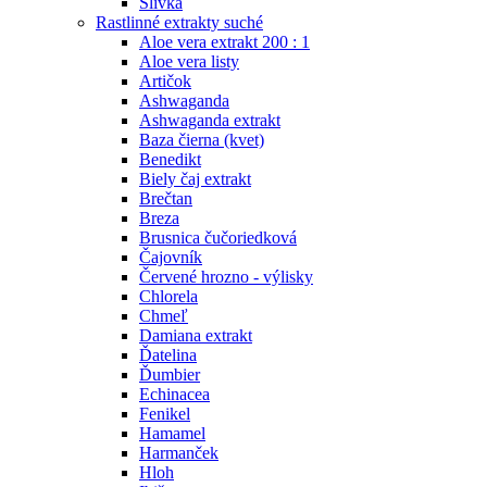
Slivka
Rastlinné extrakty suché
Aloe vera extrakt 200 : 1
Aloe vera listy
Artičok
Ashwaganda
Ashwaganda extrakt
Baza čierna (kvet)
Benedikt
Biely čaj extrakt
Brečtan
Breza
Brusnica čučoriedková
Čajovník
Červené hrozno - výlisky
Chlorela
Chmeľ
Damiana extrakt
Ďatelina
Ďumbier
Echinacea
Fenikel
Hamamel
Harmanček
Hloh