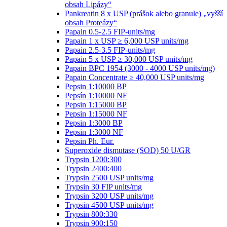
obsah Lipázy“
Pankreatin 8 x USP (prášok alebo granule) „vyšší
obsah Proteázy“
Papain 0.5-2.5 FIP-units/mg
Papain 1 x USP ≥ 6,000 USP units/mg
Papain 2.5-3.5 FIP-units/mg
Papain 5 x USP ≥ 30,000 USP units/mg
Papain BPC 1954 (3000 - 4000 USP units/mg)
Papain Concentrate ≥ 40,000 USP units/mg
Pepsin 1:10000 BP
Pepsín 1:10000 NF
Pepsin 1:15000 BP
Pepsin 1:15000 NF
Pepsin 1:3000 BP
Pepsin 1:3000 NF
Pepsin Ph. Eur.
Superoxide dismutase (SOD) 50 U/GR
Trypsin 1200:300
Trypsin 2400:400
Trypsin 2500 USP units/mg
Trypsin 30 FIP units/mg
Trypsin 3200 USP units/mg
Trypsin 4500 USP units/mg
Trypsin 800:330
Trypsin 900:150