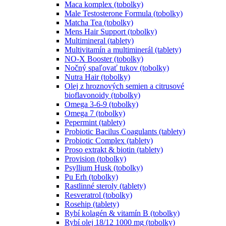
Maca komplex (tobolky)
Male Testosterone Formula (tobolky)
Matcha Tea (tobolky)
Mens Hair Support (tobolky)
Multimineral (tablety)
Multivitamín a multiminerál (tablety)
NO-X Booster (tobolky)
Nočný spaľovať tukov (tobolky)
Nutra Hair (tobolky)
Olej z hroznových semien a citrusové
bioflavonoidy (tobolky)
Omega 3-6-9 (tobolky)
Omega 7 (tobolky)
Pepermint (tablety)
Probiotic Bacilus Coagulants (tablety)
Probiotic Complex (tablety)
Proso extrakt & biotin (tablety)
Provision (tobolky)
Psyllium Husk (tobolky)
Pu Erh (tobolky)
Rastlinné steroly (tablety)
Resveratrol (tobolky)
Rosehip (tablety)
Rybí kolagén & vitamín B (tobolky)
Rybí olej 18/12 1000 mg (tobolky)