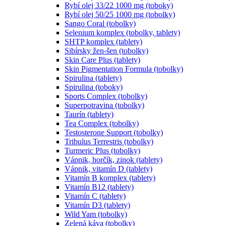
Rybí olej 33/22 1000 mg (toboky)
Rybí olej 50/25 1000 mg (tobolky)
Sango Coral (tobolky)
Selenium komplex (tobolky, tablety)
SHTP komplex (tablety)
Sibírsky žen-šen (tobolky)
Skin Care Plus (tablety)
Skin Pigmentation Formula (tobolky)
Spirulina (tablety)
Spirulina (toboky)
Sports Complex (tobolky)
Superpotravina (tobolky)
Taurín (tablety)
Tea Complex (tobolky)
Testosterone Support (tobolky)
Tribulus Terrestris (tobolky)
Turmeric Plus (tobolky)
Vápnik, horčík, zinok (tablety)
Vápnik, vitamín D (tablety)
Vitamín B komplex (tablety)
Vitamín B12 (tablety)
Vitamín C (tablety)
Vitamín D3 (tablety)
Wild Yam (tobolky)
Zelená káva (tobolky)