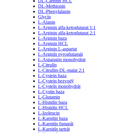
DL-Carnitin HCL
DL-Methionin
DL-Phenylalanin
Glycín
L-Alanin
L-Arginin alfa-ketoglutarat 1:1
L-Arginin alfa-ketoglutarat 2:1
L-Arginin baza
L-Arginin HCL
L-Arginin L-aspartat
L-Arginín pyroglutamát
L-Asparagin monohydrat
L-Citrulín
L-Citrullin-DL-malat 2:1
L-Cystein baza
L-Cystein bezvodý
L-Cysteín monohydrát
L-Cystin baza
L-Glutamin
L-Histidin baza
L-Histidin HCL
L-Izoleucin
L-Karnitin baza
L-Karnitín fumarát
L-Karnitín tartrát