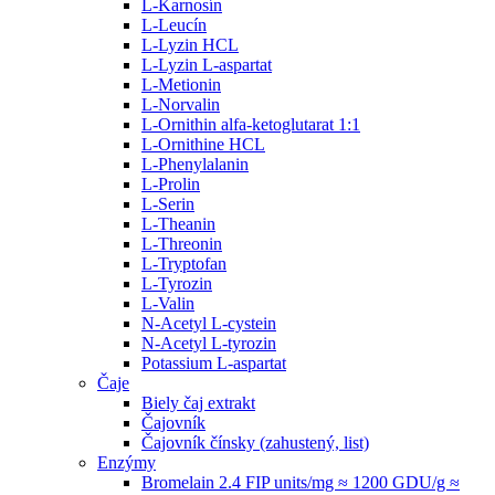
L-Karnosín
L-Leucín
L-Lyzin HCL
L-Lyzin L-aspartat
L-Metionin
L-Norvalin
L-Ornithin alfa-ketoglutarat 1:1
L-Ornithine HCL
L-Phenylalanin
L-Prolin
L-Serin
L-Theanin
L-Threonin
L-Tryptofan
L-Tyrozin
L-Valin
N-Acetyl L-cystein
N-Acetyl L-tyrozin
Potassium L-aspartat
Čaje
Biely čaj extrakt
Čajovník
Čajovník čínsky (zahustený, list)
Enzýmy
Bromelain 2.4 FIP units/mg ≈ 1200 GDU/g ≈