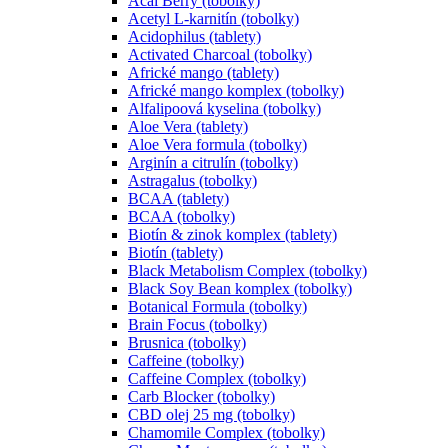
Acai Berry (tobolky)
Acetyl L-karnitín (tobolky)
Acidophilus (tablety)
Activated Charcoal (tobolky)
Africké mango (tablety)
Africké mango komplex (tobolky)
Alfalipoová kyselina (tobolky)
Aloe Vera (tablety)
Aloe Vera formula (tobolky)
Arginín a citrulín (tobolky)
Astragalus (tobolky)
BCAA (tablety)
BCAA (tobolky)
Biotín & zinok komplex (tablety)
Biotín (tablety)
Black Metabolism Complex (tobolky)
Black Soy Bean komplex (tobolky)
Botanical Formula (tobolky)
Brain Focus (tobolky)
Brusnica (tobolky)
Caffeine (tobolky)
Caffeine Complex (tobolky)
Carb Blocker (tobolky)
CBD olej 25 mg (tobolky)
Chamomile Complex (tobolky)