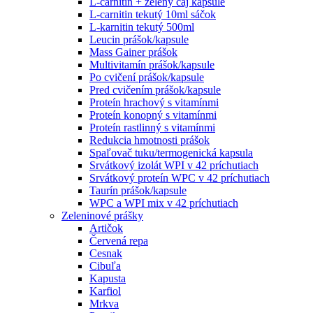
L-carnitin + zelený čaj kapsule
L-carnitin tekutý 10ml sáčok
L-karnitin tekutý 500ml
Leucin prášok/kapsule
Mass Gainer prášok
Multivitamín prášok/kapsule
Po cvičení prášok/kapsule
Pred cvičením prášok/kapsule
Proteín hrachový s vitamínmi
Proteín konopný s vitamínmi
Proteín rastlinný s vitamínmi
Redukcia hmotnosti prášok
Spaľovač tuku/termogenická kapsula
Srvátkový izolát WPI v 42 príchutiach
Srvátkový proteín WPC v 42 príchutiach
Taurín prášok/kapsule
WPC a WPI mix v 42 príchutiach
Zeleninové prášky
Artičok
Červená repa
Cesnak
Cibuľa
Kapusta
Karfiol
Mrkva