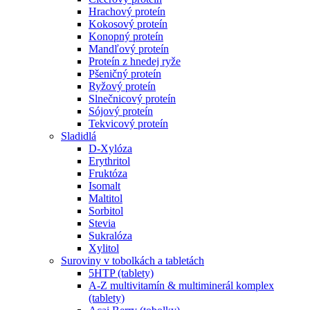
Hrachový proteín
Kokosový proteín
Konopný proteín
Mandľový proteín
Proteín z hnedej ryže
Pšeničný proteín
Ryžový proteín
Slnečnicový proteín
Sójový proteín
Tekvicový proteín
Sladidlá
D-Xylóza
Erythritol
Fruktóza
Isomalt
Maltitol
Sorbitol
Stevia
Sukralóza
Xylitol
Suroviny v tobolkách a tabletách
5HTP (tablety)
A-Z multivitamín & multiminerál komplex
(tablety)