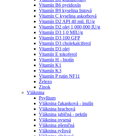
Vitamín B6 pyridoxín
Vitamín B9 kyselina listová
Vitamín C kyselina askorbová
Vitamín D2 API 40 mil. IU/g
Vitamín D2 olej 1,000,000 IU/g
Vitamín D3 1,0 MIU/g
Vitamín D3 100 GFP
Vitamín D3 cholekalciferol
Vitamín D3 olej
Vitamín E tokoferol
Vitamín H - biotín
Vitamín K1
Vitamín K3
Vitamín P rutin NF11
Železo
Zinok
Vláknina
Psyllium
Vláknina čakanková - inulín
Vláknina hrachová
Vláknina jablčná - pektín
Vláknina ovsená
Vláknina pšeničná
Vláknina ryžová