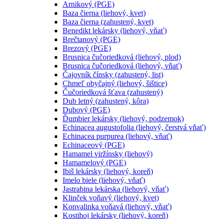
Arnikový (PGE)
Baza čierna (liehový, kvet)
Baza čierna (zahustený, kvet)
Benedikt lekársky (liehový, vňať)
Brečtanový (PGE)
Brezový (PGE)
Brusnica čučoriedková (liehový, plod)
Brusnica čučoriedková (liehový, vňať)
Čajovník čínsky (zahustený, list)
Chmeľ obyčajný (liehový, šištice)
Čučoriedková šťava (zahustený)
Dub letný (zahustený, kôra)
Dubový (PGE)
Ďumbier lekársky (liehový, podzemok)
Echinacea augustofolia (liehový, čerstvá vňať)
Echinacea purpurea (liehový, vňať)
Echinaceový (PGE)
Hamamel viržínsky (liehový)
Hamamelový (PGE)
Ibiš lekársky (liehový, koreň)
Imelo biele (liehový, vňať)
Jastrabina lekárska (liehový, vňať)
Klinček voňavý (liehový, kvet)
Konvalinka voňavá (liehový, vňať)
Kostihoj lekársky (liehový, koreň)