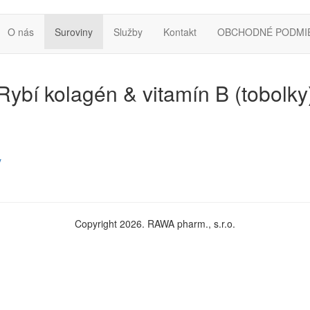
O nás
Suroviny
Služby
Kontakt
OBCHODNÉ PODMI
Rybí kolagén & vitamín B (tobolky
y
Copyright 2026. RAWA pharm., s.r.o.