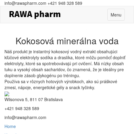
info@rawapharm.com
+421 948 328 589
Toggle
Menu
navigation
Kokosová minerálna voda
Náš produkt je instantný kokosový vodný extrakt obsahujúci
kľúčové elektrolyty sodíka a draslíka, ktoré môžu pomôcť doplniť
elektrolyty, ktoré sa spotrebovávajú pri cvičení.
Má
nízky obsah
tuku a vysoký obsah sacharidov, čo znamená, že je ideálny pre
doplnenie zásob glykogénu po tréningu.
Používa sa
v rôznych hotových výrobkoch, ako sú práškové
zmesi, nápoje, energetické gély a snack tyčinky.
Wilsonova 5, 811 07 Bratislava
+421 948 328 589
info@rawapharm.com
Home