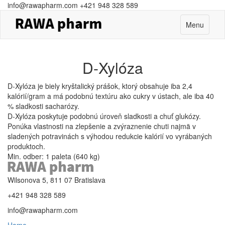
info@rawapharm.com
+421 948 328 589
Toggle
Menu
navigation
D-Xylóza
D-Xylóza je biely kryštalický prášok, ktorý obsahuje iba 2,4
kalórií/gram a má podobnú textúru ako cukry v ústach, ale iba 40
% sladkosti sacharózy.
D-Xylóza poskytuje podobnú úroveň sladkosti a chuť glukózy.
Ponúka
vlastnosti na zlepšenie a zvýraznenie chuti najmä v
sladených potravinách s výhodou redukcie kalórií vo vyrábaných
produktoch.
Min. odber: 1 paleta (640 kg)
Wilsonova 5, 811 07 Bratislava
+421 948 328 589
info@rawapharm.com