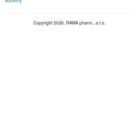
Suroviny
Copyright 2026. RAWA pharm., s.r.o.